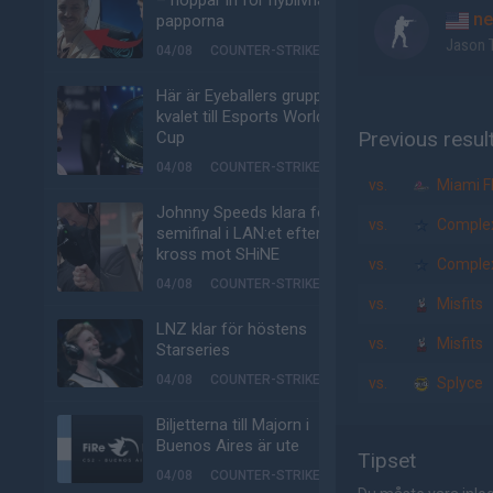
– hoppar in för nyblivna
ne
papporna
Jason 
04/08
COUNTER-STRIKE
Här är Eyeballers grupp i
kvalet till Esports World
Previous resul
Cup
04/08
COUNTER-STRIKE
vs.
Miami F
Johnny Speeds klara för
vs.
Complex
semifinal i LAN:et efter
kross mot SHiNE
vs.
Complex
04/08
COUNTER-STRIKE
vs.
Misfits
LNZ klar för höstens
vs.
Misfits
Starseries
04/08
COUNTER-STRIKE
vs.
Splyce
Biljetterna till Majorn i
Buenos Aires är ute
Tipset
04/08
COUNTER-STRIKE