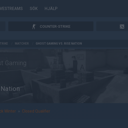
IVESTREAMS
SÖK
HJÄLP
COUNTER-STRIKE
TRIKE
/
MATCHER
/
GHOST GAMING VS. RISE NATION
st Gaming
 Nation
k Winter
»
Closed Qualifier