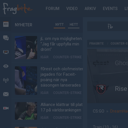
FORUM
VIDEO
ARKIV
EVENTS
L
NYHETER
NYTT
HETT
NYHETER
FORUM
jL om nya möjligheten:
AD
"Jag får uppfylla min
FRAGBITE
/
COUNTER-S
dröm"
VIDEO
IGÅR
COUNTER-STRIKE
Gho
BEVAKAT
f0rest och olofmeister
jagades för Faceit-
poäng när nya
HÄNDELSER
säsongen lanserades
Rise
IGÅR
COUNTER-STRIKE
MEDDELANDEN
Alliance klättrar till plats
LIVESÄNDNINGAR
17 på världsrankingen
CS:GO
»
DreamHac
IGÅR
COUNTER-STRIKE
Train
(10 - 16
)