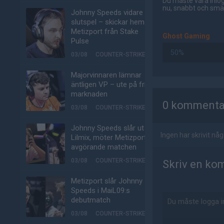
Du måste vara inlog
nu, snabbt och smär
Johnny Speeds vidare till
slutspel – skickar hem
Metizport från Stake
Ghost Gaming
Pulse
50%
03/08
COUNTER-STRIKE
Majorvinnaren lämnar
äntligen VP – ute på fria
AD
marknaden
0 kommenta
03/08
COUNTER-STRIKE
Johnny Speeds slår ut
Ingen har skrivit n
Lilmix, möter Metizport i
avgörande matchen
03/08
COUNTER-STRIKE
Skriv en ko
Metizport slår Johnny
Speeds i MaiL09:s
debutmatch
03/08
COUNTER-STRIKE