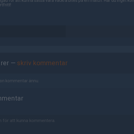
gad för att kunna satsa våra vackra bites på en match. Har du inget ko
tfritt!
rer —
skriv kommentar
ågon kommentar ännu.
mmentar