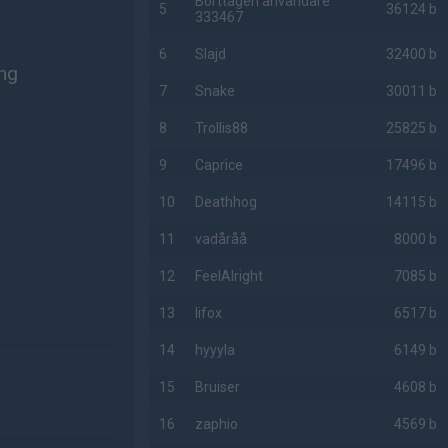
Borttagen användare
5
36124 b
333467
6
Slajd
32400 b
ing
7
Snake
30011 b
8
Trollis88
25825 b
9
Caprice
17496 b
10
Deathhog
14115 b
11
vadåråå
8000 b
12
FeelAlright
7085 b
13
lifox
6517 b
14
hyyyla
6149 b
15
Bruiser
4608 b
16
zaphio
4569 b