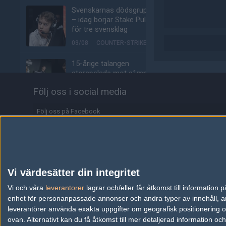
Svenskarnas dödsgrupp
– idag börjar Stake Pulse
för tre svensklag
03/08
COUNTER-STRIKE
15-årige talangen
storspelade mot s1mple:
"Finska MaiL09"
Följ oss i social media
02/08
COUNTER-STRIKE
Följ oss på Facebook
Spelarna flyr Counter-
Strike 2 — rasar för
Följ oss på Twitter
femte månaden i rad
Följ oss på Instagram
02/08
COUNTER-STRIKE
Följ oss på Twitch
jL tillbaka från pausen –
Vi värdesätter din integritet
avslöjar signerat
Information
Vi och våra
leverantorer
lagrar och/eller får åtkomst till informatio
kontrakt
enhet för personanpassade annonser och andra typer av innehåll, ann
02/08
COUNTER-STRIKE
Annonsering
leverantörer använda exakta uppgifter om geografisk positionering oc
ovan. Alternativt kan du få åtkomst till mer detaljerad information oc
phzy talar ut om tunga
Copyright och Privacy Policy