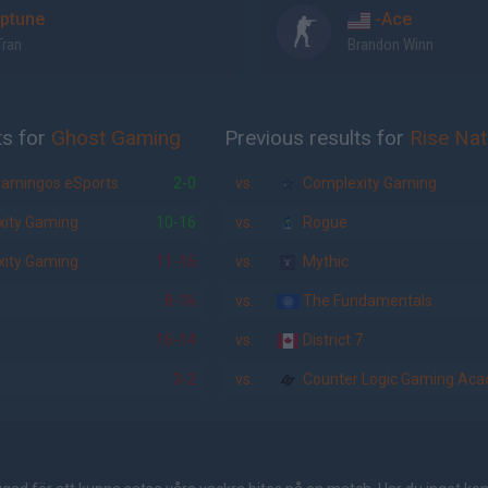
ptune
-Ace
Tran
Brandon Winn
ts for
Ghost Gaming
Previous results for
Rise Nat
lamingos eSports
2-0
vs.
Complexity Gaming
ity Gaming
10-16
vs.
Rogue
ity Gaming
11-16
vs.
Mythic
8-16
vs.
The Fundamentals
16-14
vs.
District 7
3-2
vs.
Counter Logic Gaming Ac