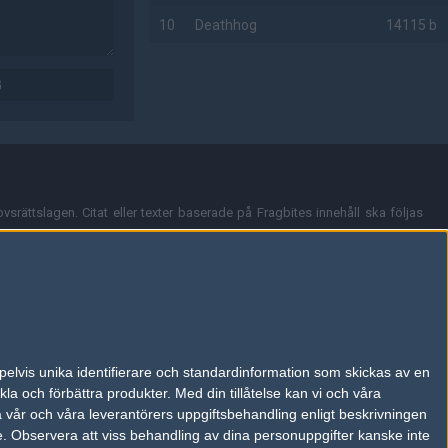
10
Deathhog
14115 b
AD
G
vsrättslagen. Citat eller texter baserade på Fragbites innehåll ska följas
nt och överensstämmer inte nödvändigtvis med Fragbites åsikter.
en kan du skicka iväg ett email till
vår support
.
tion så som t.ex. användarnamn. Cookies sparas även när man deltar i
pelvis unika identifierare och standardinformation som skickas av en
du stänga av cookies i din webbläsares inställningar eller välja att inte
la och förbättra produkter.
Med din tillåtelse kan vi och våra
ktronisk kommunikation som trädde i kraft 25 juli 2003.
a vår och våra leverantörers uppgiftsbehandling enligt beskrivningen
e.
Observera att viss behandling av dina personuppgifter kanske inte