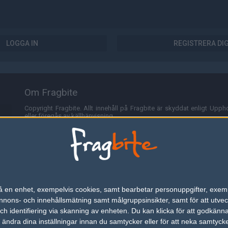
LOGGA IN
REGISTRERA DI
Om Fragbite
Copyright Fragbite. Allt innehåll på Fragbite är skyddat enligt Uppho
eller föregås av källhänvisning.
Alla åsikter uttryckta på Fragbite representerar varje enskild skribe
Programmering och design av
Fredric Bohlin
. För frågor rörande sajt
Cookies
Fragbite använder cookies för att spara användarspecifik informa
n på en enhet, exempelvis cookies, samt bearbetar personuppgifter, exem
omröstningar och för att föra statistik. För att slippa cookies kan 
ons- och innehållsmätning samt målgruppsinsikter, samt för att utveck
besöka Fragbite. Den här textraden finns här på grund av lagen om ele
h identifiering via skanning av enheten. Du kan klicka för att godkänn
h ändra dina inställningar innan du samtycker eller för att neka samtyck