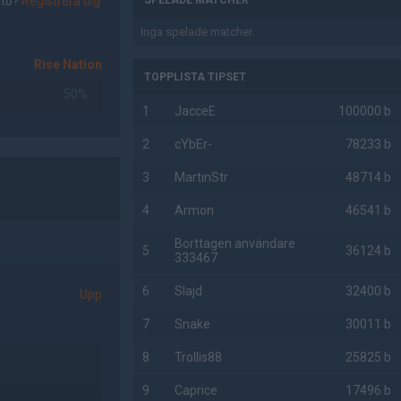
nto?
Registrera dig
SPELADE MATCHER
Inga spelade matcher.
Rise Nation
TOPPLISTA TIPSET
50%
1
JacceE
100000 b
2
cYbEr-
78233 b
3
MartinStr
48714 b
4
Armon
46541 b
Borttagen användare
5
36124 b
333467
6
Slajd
32400 b
Upp
7
Snake
30011 b
8
Trollis88
25825 b
9
Caprice
17496 b