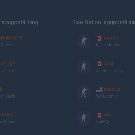
laguppställning
Rise Nation laguppställn
NnOrRr93
moose
 Glover
Kaleb Moose
oT_UP
Jonji
r Zielkov
Jonathan Carey
b
dazzLe
ian Bucki
Will Loafman
RDELL
vSa
ew Bowman
Andy Xu