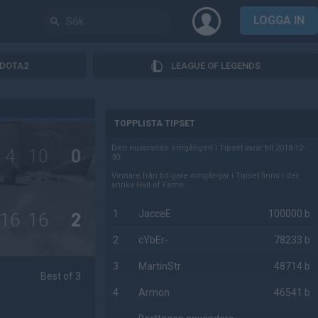
LOGGA IN
DOTA2
LEAGUE OF LEGENDS
AD
TOPPLISTA TIPSET
Den nuvarande omgången i Tipset varar till 2018-12-
4
10
0
30.
Vinnare från tidigare omgångar i Tipset finns i det
anrika Hall of Fame.
1
JacceE
100000 b
16
16
2
2
cYbEr-
78233 b
3
MartinStr
48714 b
Best of 3
4
Armon
46541 b