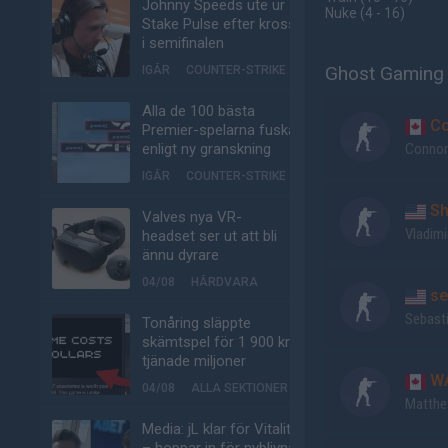
Johnny Speeds ute ur
Nuke
(4 - 16
)
Stake Pulse efter kross
i semifinalen
Ghost Gaming 
IGÅR
COUNTER-STRIKE
Alla de 100 bästa
Co
Premier-spelarna fuskar
enligt ny granskning
Connor
IGÅR
COUNTER-STRIKE
Sh
Valves nya VR-
Vladimi
headset ser ut att bli
ännu dyrare
04/08
HÅRDVARA
se
Sebast
Tonåring släppte
skämtspel för 1 900 kr –
tjänade miljoner
WA
04/08
ALLA SEKTIONER
Matth
Media: jL klar för Vitality