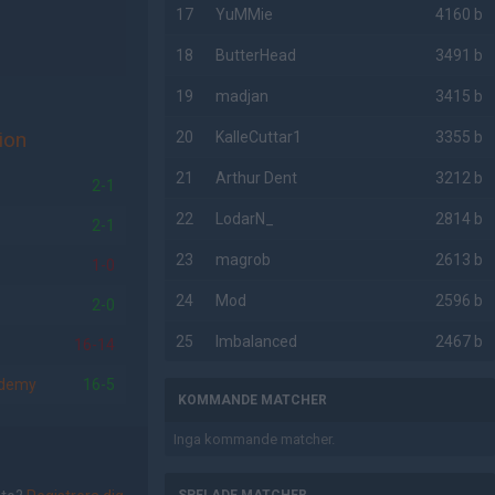
17
YuMMie
4160 b
18
ButterHead
3491 b
19
madjan
3415 b
ion
20
KalleCuttar1
3355 b
21
Arthur Dent
3212 b
2-1
22
LodarN_
2814 b
2-1
23
magrob
2613 b
1-0
24
Mod
2596 b
2-0
25
Imbalanced
2467 b
16-14
ademy
16-5
KOMMANDE MATCHER
Inga kommande matcher.