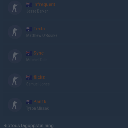
Infrequent
Jesse Barker
Texta
Matthew O'Rourke
Sync
Mitchell Dale
flickz
Samuel Jones
Pan1k
Tyson Missak
Riotous laguppställning