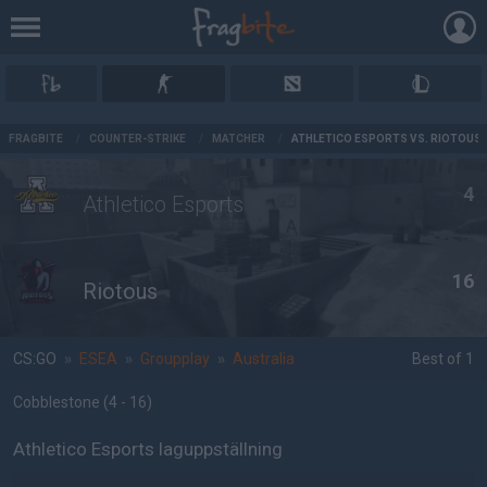
AD
FRAGBITE
/
COUNTER-STRIKE
/
MATCHER
/
ATHLETICO ESPORTS VS. RIOTOUS
4
Athletico Esports
16
Riotous
CS:GO
»
ESEA
»
Groupplay
»
Australia
Best of 1
Cobblestone
(4 - 16
)
Athletico Esports laguppställning