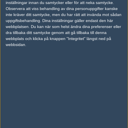
inställningar innan du samtycker eller för att neka samtycke.
Previous results for
Athletico Esports
Observera att viss behandling av dina personuppgifter kanske
inte kräver ditt samtycke, men du har rätt att invända mot sådan
vs.
Corvidae
16-12
uppgiftsbehandling. Dina inställningar gäller endast den här
webbplatsen. Du kan när som helst ändra dina preferenser eller
vs.
Avant Garde
16-5
dra tillbaka ditt samtycke genom att gå tillbaka till denna
webbplats och klicka på knappen "Integritet" längst ned på
vs.
Chiefs Esports Club
16-8
webbsidan.
vs.
SYF Gaming
12-16
vs.
Grayhound Gaming
4-16
vs.
MastermindsGC
6-16
Previous results for
Riotous
vs.
Team Noxide
23-25
vs.
Avant Garde
2-16
vs.
Chiefs Esports Club
16-12
vs.
Corvidae
16-6