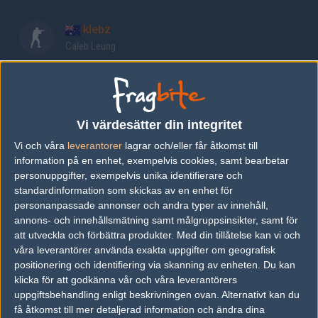
klebz
Caleb Leung
Aycer
Asher Leung
Vi värdesätter din integritet
Vi och våra
leverantorer
lagrar och/eller får åtkomst till
burnzke
information på en enhet, exempelvis cookies, samt bearbetar
James L.
personuppgifter, exempelvis unika identifierare och
standardinformation som skickas av en enhet för
personanpassade annonser och andra typer av innehåll,
Lakers
annons- och innehållsmätning samt målgruppsinsikter, samt för
att utveckla och förbättra produkter.
Med din tillåtelse kan vi och
våra leverantörer använda exakta uppgifter om geografisk
positionering och identifiering via skanning av enheten. Du kan
Huskehhh
klicka för att godkänna vår och våra leverantörers
Jordyn Newnham
uppgiftsbehandling enligt beskrivningen ovan. Alternativt kan du
få åtkomst till mer detaljerad information och ändra dina