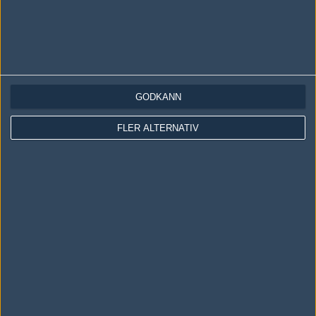
LOGGA IN
REGISTRERA DIG
GODKÄNN
FLER ALTERNATIV
Följ oss i social media
Följ oss på Facebook
Följ oss på Twitter
Följ oss på Instagram
Följ oss på Twitch
Information
Annonsering