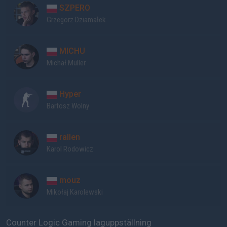
SZPERO
Grzegorz Dziamałek
MICHU
Michał Müller
Hyper
Bartosz Wolny
rallen
Karol Rodowicz
mouz
Mikołaj Karolewski
Counter Logic Gaming laguppställning