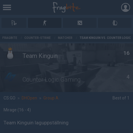
AD
FRAGBITE
/
COUNTER-STRIKE
/
MATCHER
/
TEAM KINGUIN VS. COUNTER LOGIC
16
Team Kinguin
4
Counter Logic Gaming
CS:GO
»
DHOpen
»
Group A
Best of 1
Mirage
(16 - 4
)
Team Kinguin laguppställning