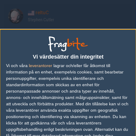
reltuC
Stephen Cutler
FNS
Pujan Mehta
Vi värdesätter din integritet
koosta
Vi och våra
leverantorer
lagrar och/eller får åtkomst till
Kenneth Suen
information på en enhet, exempelvis cookies, samt bearbetar
personuppgifter, exempelvis unika identifierare och
standardinformation som skickas av en enhet för
Ethan
personanpassade annonser och andra typer av innehåll,
Ethan Arnold
annons- och innehållsmätning samt målgruppsinsikter, samt för
att utveckla och förbättra produkter.
Med din tillåtelse kan vi och
våra leverantörer använda exakta uppgifter om geografisk
Rickeh
positionering och identifiering via skanning av enheten. Du kan
Ricky Mulholland
klicka för att godkänna vår och våra leverantörers
uppgiftsbehandling enligt beskrivningen ovan. Alternativt kan du
få åtkomst till mer detaljerad information och ändra dina