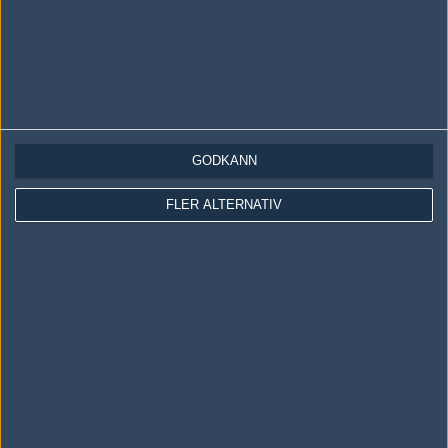
GODKÄNN
LOGGA IN
REGISTRERA DIG
FLER ALTERNATIV
Följ oss i social media
Följ oss på Facebook
Följ oss på Twitter
Följ oss på Instagram
Följ oss på Twitch
Information