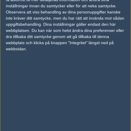
inställningar innan du samtycker eller för att neka samtycke.
Previous results for
Team Kinguin
Observera att viss behandling av dina personuppgifter kanske
inte kräver ditt samtycke, men du har rätt att invända mot sådan
vs.
Red Reserve
0-2
uppgiftsbehandling. Dina inställningar gäller endast den här
vs.
x6tence
2-0
webbplatsen. Du kan när som helst ändra dina preferenser eller
dra tillbaka ditt samtycke genom att gå tillbaka till denna
vs.
Binary Dragons
16-10
webbplats och klicka på knappen "Integritet" längst ned på
webbsidan.
vs.
goodjob
7-16
vs.
Gatekeepers
6-16
vs.
Epsilon
10-16
Previous results for
Counter Logic Gaming
vs.
Renegades
16-14
vs.
Renegades
19-17
vs.
Team Liquid
16-6
vs.
Team Liquid
11-16