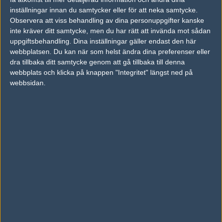
inställningar innan du samtycker eller för att neka samtycke.
Previous results for
Team Liquid
Observera att viss behandling av dina personuppgifter kanske
inte kräver ditt samtycke, men du har rätt att invända mot sådan
vs.
Counter Logic Gaming
11-16
uppgiftsbehandling. Dina inställningar gäller endast den här
vs.
Ghost Gaming
14-16
webbplatsen. Du kan när som helst ändra dina preferenser eller
dra tillbaka ditt samtycke genom att gå tillbaka till denna
vs.
Ghost Gaming
9-16
webbplats och klicka på knappen "Integritet" längst ned på
webbsidan.
vs.
SK Gaming
3-16
vs.
SK Gaming
12-16
vs.
Renegades
1-2
Previous results for
Counter Logic Gaming
vs.
Team Liquid
11-16
vs.
Misfits
8-16
vs.
Misfits
9-16
vs.
Cloud9
12-16