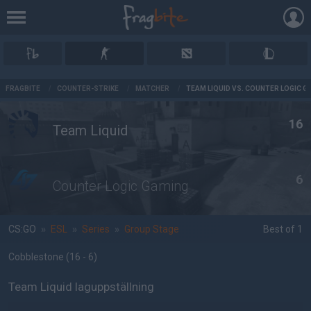
AD
FRAGBITE
/
COUNTER-STRIKE
/
MATCHER
/
TEAM LIQUID VS. COUNTER LOGIC G
16
Team Liquid
6
Counter Logic Gaming
CS:GO
»
ESL
»
Series
»
Group Stage
Best of 1
Cobblestone
(16 - 6
)
Team Liquid laguppställning