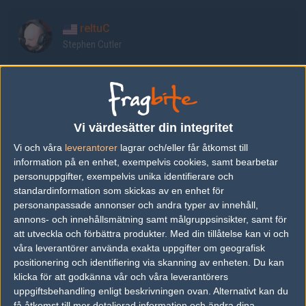
reltuC
Stephen Cutler
FNS
Pujan Mehta
Vi värdesätter din integritet
koosta
Vi och våra
leverantorer
lagrar och/eller får åtkomst till
Kenneth Suen
information på en enhet, exempelvis cookies, samt bearbetar
personuppgifter, exempelvis unika identifierare och
standardinformation som skickas av en enhet för
Ethan
personanpassade annonser och andra typer av innehåll,
Ethan Arnold
annons- och innehållsmätning samt målgruppsinsikter, samt för
att utveckla och förbättra produkter.
Med din tillåtelse kan vi och
våra leverantörer använda exakta uppgifter om geografisk
Rickeh
positionering och identifiering via skanning av enheten. Du kan
Ricky Mulholland
klicka för att godkänna vår och våra leverantörers
uppgiftsbehandling enligt beskrivningen ovan. Alternativt kan du
få åtkomst till mer detaljerad information och ändra dina