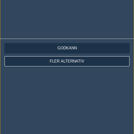
GODKÄNN
LOGGA IN
REGISTRERA DIG
FLER ALTERNATIV
Följ oss i social media
Följ oss på Facebook
Följ oss på Twitter
Följ oss på Instagram
Följ oss på Twitch
Information