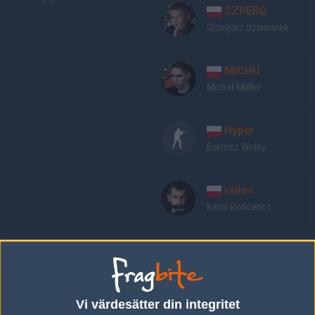
SZPERO
Grzegorz Dziamałek
MICHU
Michał Müller
Hyper
Bartosz Wolny
rallen
Karol Rodowicz
mouz
Mikołaj Karolewski
Vi värdesätter din integritet
Previous results for
goodjob