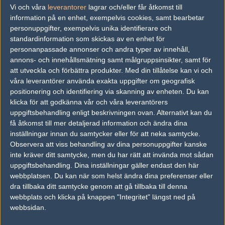
Vi och våra
leverantorer
lagrar och/eller får åtkomst till
Inga tidigare resultat.
information på en enhet, exempelvis cookies, samt bearbetar
personuppgifter, exempelvis unika identifierare och
Previous results for
Team Kinguin
standardinformation som skickas av en enhet för
personanpassade annonser och andra typer av innehåll,
vs.
Gatekeepers
6-16
annons- och innehållsmätning samt målgruppsinsikter, samt för
vs.
Epsilon
10-16
att utveckla och förbättra produkter.
Med din tillåtelse kan vi och
våra leverantörer använda exakta uppgifter om geografisk
vs.
North Academy
3-16
positionering och identifiering via skanning av enheten. Du kan
klicka för att godkänna vår och våra leverantörers
vs.
Pro100
16-9
uppgiftsbehandling enligt beskrivningen ovan. Alternativt kan du
få åtkomst till mer detaljerad information och ändra dina
vs.
Team Spirit
11-16
inställningar innan du samtycker eller för att neka samtycke.
vs.
Team123
16-20
Observera att viss behandling av dina personuppgifter kanske
inte kräver ditt samtycke, men du har rätt att invända mot sådan
uppgiftsbehandling. Dina inställningar gäller endast den här
Tipset
webbplatsen. Du kan när som helst ändra dina preferenser eller
Du måste vara inloggad för att kunna satsa våra vackra bites på en
dra tillbaka ditt samtycke genom att gå tillbaka till denna
match. Har du inget konto?
Registrera dig
nu, snabbt och smärtfritt!
webbplats och klicka på knappen "Integritet" längst ned på
webbsidan.
goodjob
Team Kinguin