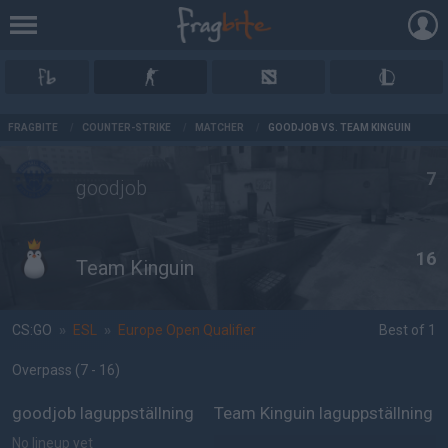
AD
FRAGBITE
/
COUNTER-STRIKE
/
MATCHER
/
GOODJOB VS. TEAM KINGUIN
7
goodjob
16
Team Kinguin
CS:GO
»
ESL
»
Europe Open Qualifier
Best of 1
Overpass
(7 - 16
)
goodjob laguppställning
Team Kinguin laguppställning
No lineup yet