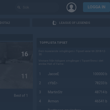
LOGGA IN
DOTA2
LEAGUE OF LEGENDS
AD
TOPPLISTA TIPSET
Den nuvarande omgången i Tipset varar till 2018-12-
16
30.
Vinnare från tidigare omgångar i Tipset finns i det
anrika Hall of Fame.
1
JacceE
100000 b
11
2
cYbEr-
78233 b
3
MartinStr
48714 b
Best of 1
4
Armon
46541 b