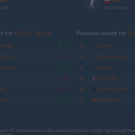
hN
Luz
injala
Maciek Bugaj
ts for
PENTA Sports
Previous results for
Pr
Gaming
16-14
vs.
Epsilon
 Tactics
13-16
vs.
Nexus Gaming
quadron
14-16
vs.
SkitLite
9-16
vs.
Team123
ing
16-13
vs.
North Academy
irit
16-14
vs.
Planetkey
gad för att kunna satsa våra vackra bites på en match. Har du inget ko