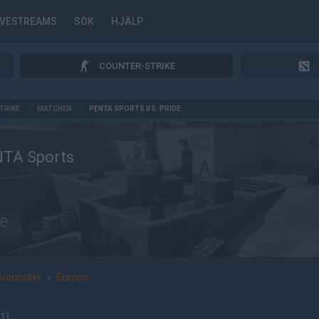
IVESTREAMS
SÖK
HJÄLP
COUNTER-STRIKE
TRIKE
/
MATCHER
/
PENTA SPORTS VS. PRIDE
TA Sports
de
Groupplay
»
Europe
11
)