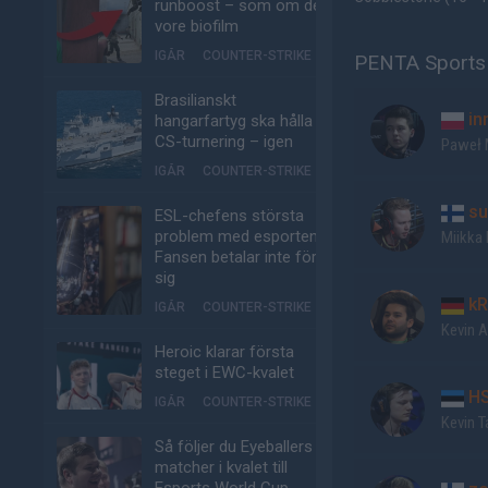
runboost – som om det
vore biofilm
IGÅR
COUNTER-STRIKE
PENTA Sports 
Brasilianskt
in
hangarfartyg ska hålla
CS-turnering – igen
Paweł
IGÅR
COUNTER-STRIKE
su
ESL-chefens största
problem med esporten:
Miikka
Fansen betalar inte för
sig
kR
IGÅR
COUNTER-STRIKE
Kevin 
Heroic klarar första
steget i EWC-kvalet
H
IGÅR
COUNTER-STRIKE
Kevin T
Så följer du Eyeballers
matcher i kvalet till