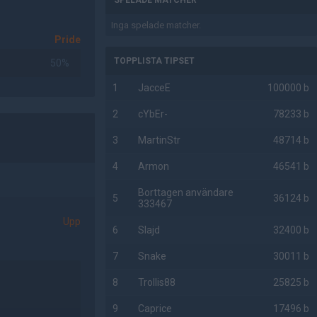
SPELADE MATCHER
Inga spelade matcher.
Pride
TOPPLISTA TIPSET
50%
1
JacceE
100000 b
2
cYbEr-
78233 b
3
MartinStr
48714 b
4
Armon
46541 b
Borttagen användare
5
36124 b
333467
Upp
6
Slajd
32400 b
7
Snake
30011 b
8
Trollis88
25825 b
9
Caprice
17496 b