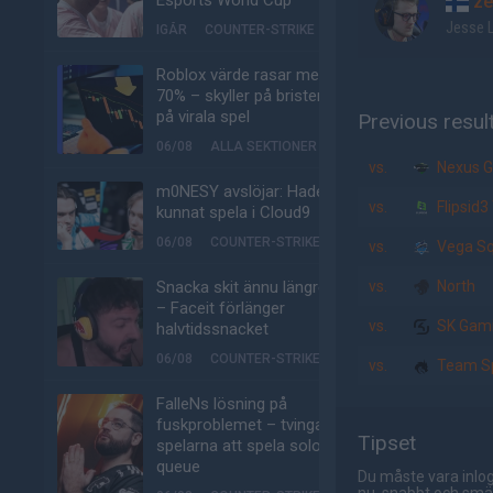
Esports World Cup
ze
Jesse L
IGÅR
COUNTER-STRIKE
Roblox värde rasar med
70% – skyller på bristen
på virala spel
Previous resul
06/08
ALLA SEKTIONER
vs.
Nexus 
m0NESY avslöjar: Hade
vs.
Flipsid3
kunnat spela i Cloud9
06/08
COUNTER-STRIKE
vs.
Vega S
Snacka skit ännu längre
vs.
North
– Faceit förlänger
vs.
SK Gam
halvtidssnacket
06/08
COUNTER-STRIKE
vs.
Team Sp
FalleNs lösning på
fuskproblemet – tvinga
Tipset
spelarna att spela solo-
queue
Du måste vara inlog