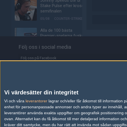
Johnny Speeds ute ur
Stake Pulse efter kross i
semifinalen
05/08
COUNTER-STRIKE
Alla de 100 bästa
Premier-spelarna fuskar
enligt ny granskning
Följ oss i social media
05/08
COUNTER-STRIKE
Följ oss på Facebook
Valves nya VR-
headset ser ut att bli
Följ oss på Twitter
ännu dyrare
Följ oss på Instagram
04/08
HÅRDVARA
Följ oss på Twitch
Tonåring släppte
Vi värdesätter din integritet
skämtspel för 1 900 kr –
Information
Vi och våra
leverantorer
tjänade miljoner
lagrar och/eller får åtkomst till informatio
enhet för personanpassade annonser och andra typer av innehåll, ann
04/08
ALLA SEKTIONER
Annonsering
leverantörer använda exakta uppgifter om geografisk positionering oc
ovan. Alternativt kan du få åtkomst till mer detaljerad information oc
Media: jL klar för Vitality
Copyright och Privacy Policy
kräver ditt samtycke, men du har rätt att invända mot sådan uppgifts
– hoppar in för nyblivna