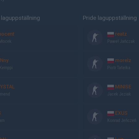
laguppställning
Pride laguppställning
nocent
reatz
 Mocek
Paweł Jańczak
Nny
morelz
 Kemppi
Piotr Taterka
YSTAL
MINISE
Amend
Jacek Jeziak
S
EXUS
arn
Konrad Jeńczeń