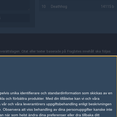
10
Deathhog
14115 b
G
AD
vsrättslagen. Citat eller texter baserade på Fragbites innehåll ska följas
nt och överensstämmer inte nödvändigtvis med Fragbites åsikter.
en kan du skicka iväg ett email till
vår support
.
tion så som t.ex. användarnamn. Cookies sparas även när man deltar i
pelvis unika identifierare och standardinformation som skickas av en
du stänga av cookies i din webbläsares inställningar eller välja att inte
la och förbättra produkter.
Med din tillåtelse kan vi och våra
ktronisk kommunikation som trädde i kraft 25 juli 2003.
a vår och våra leverantörers uppgiftsbehandling enligt beskrivningen
e.
Observera att viss behandling av dina personuppgifter kanske inte
 när som helst ändra dina preferenser eller dra tillbaka ditt