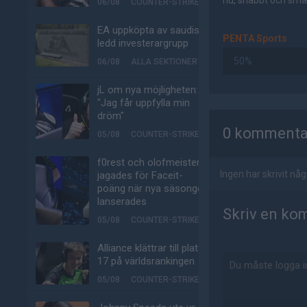
nu, snabbt och smär
06/08
COUNTER-STRIKE
EA uppköpta av saudisk-
PENTA Sports
ledd investerargrupp
50%
06/08
ALLA SEKTIONER
jL om nya möjligheten:
"Jag får uppfylla min
AD
dröm"
0 kommenta
05/08
COUNTER-STRIKE
f0rest och olofmeister
Ingen har skrivit n
jagades för Faceit-
poäng när nya säsongen
lanserades
Skriv en ko
05/08
COUNTER-STRIKE
Alliance klättrar till plats
17 på världsrankingen
05/08
COUNTER-STRIKE