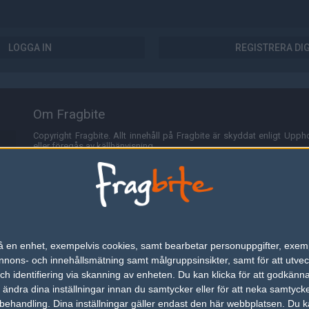
LOGGA IN
REGISTRERA DI
Om Fragbite
Copyright Fragbite. Allt innehåll på Fragbite är skyddat enligt Uppho
eller föregås av källhänvisning.
Alla åsikter uttryckta på Fragbite representerar varje enskild skribe
Programmering och design av
Fredric Bohlin
. För frågor rörande sajt
Cookies
Fragbite använder cookies för att spara användarspecifik informa
n på en enhet, exempelvis cookies, samt bearbetar personuppgifter, exem
omröstningar och för att föra statistik. För att slippa cookies kan 
ons- och innehållsmätning samt målgruppsinsikter, samt för att utveck
besöka Fragbite. Den här textraden finns här på grund av lagen om ele
h identifiering via skanning av enheten. Du kan klicka för att godkänn
h ändra dina inställningar innan du samtycker eller för att neka samtyck
Annonsering
behandling. Dina inställningar gäller endast den här webbplatsen. Du kan