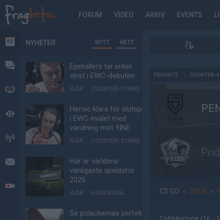
FORUM
VIDEO
ARKIV
EVENTS
L
NYHETER
NYTT
HETT
NYHETER
FORUM
Eyeballers tar enkel
AD
vinst i EWC-debuten
FRAGBITE
/
COUNTER-S
IGÅR
COUNTER-STRIKE
VIDEO
PEN
Heroic klara för slutspel
BEVAKAT
i EWC-kvalet med
vändning mot 9INE
HÄNDELSER
IGÅR
COUNTER-STRIKE
Pri
Här är världens
MEDDELANDEN
vanligaste speldator
2026
LIVESÄNDNINGAR
CS:GO
»
ESEA
»
IGÅR
HÅRDVARA
Se polackernas perfekta
Cobblestone
(16 - 