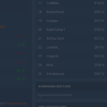
17
YuMMie
4160 b
18
ButterHead
3491 b
19
madjan
3415 b
ide
20
KalleCuttar1
3355 b
16-11
21
Arthur Dent
3212 b
9-16
22
LodarN_
2814 b
10-16
23
magrob
2613 b
12-16
24
Mod
2596 b
16-10
25
Imbalanced
2467 b
14-16
KOMMANDE MATCHER
Inga kommande matcher.
nto?
Registrera dig