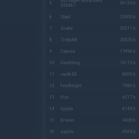
Borttagen användare
5
36124 b
333467
6
Slajd
32400 b
7
Snake
30011 b
8
Trollis88
25825 b
9
Caprice
17496 b
10
Deathhog
14115 b
11
vadåråå
8000 b
12
FeelAlright
7085 b
13
lifox
6517 b
14
hyyyla
6149 b
15
Bruiser
4608 b
16
zaphio
4569 b