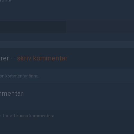
tfritt!
rer —
skriv kommentar
ågon kommentar ännu.
mmentar