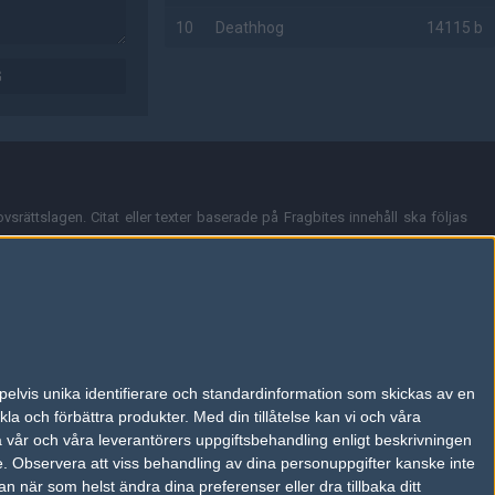
10
Deathhog
14115 b
G
AD
vsrättslagen. Citat eller texter baserade på Fragbites innehåll ska följas
nt och överensstämmer inte nödvändigtvis med Fragbites åsikter.
en kan du skicka iväg ett email till
vår support
.
tion så som t.ex. användarnamn. Cookies sparas även när man deltar i
pelvis unika identifierare och standardinformation som skickas av en
du stänga av cookies i din webbläsares inställningar eller välja att inte
la och förbättra produkter.
Med din tillåtelse kan vi och våra
ktronisk kommunikation som trädde i kraft 25 juli 2003.
a vår och våra leverantörers uppgiftsbehandling enligt beskrivningen
e.
Observera att viss behandling av dina personuppgifter kanske inte
 när som helst ändra dina preferenser eller dra tillbaka ditt