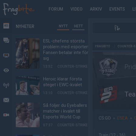
FORUM
VIDEO
ARKIV
EVENTS
L
NYHETER
NYTT
HETT
NYHETER
FORUM
ESL-chefens största
AD
problem med esporten:
FRAGBITE
/
COUNTER-S
Fansen betalar inte för
VIDEO
sig
Pri
13:52
COUNTER-STRIKE
BEVAKAT
Heroic klarar första
steget i EWC-kvalet
HÄNDELSER
Te
13:10
COUNTER-STRIKE
MEDDELANDEN
Så följer du Eyeballers
matcher i kvalet till
LIVESÄNDNINGAR
Esports World Cup
CS:GO
»
ESEA
»
07:37
COUNTER-STRIKE
Train
(12 - 16
)