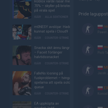
Roblox värde rasar med
70% – skyller på bristen
på virala spel
Pride laguppst
IGÅR
ALLA SEKTIONER
re
m0NESY avslöjar: Hade
kunnat spela i Cloud9
Paweł 
IGÅR
COUNTER-STRIKE
mo
Snacka skit ännu längre
– Faceit förlänger
Piotr T
halvtidssnacket
IGÅR
COUNTER-STRIKE
MI
Jacek 
FalleNs lösning på
fuskproblemet – tvinga
spelarna att spela solo-
queue
EX
Konrad
IGÅR
COUNTER-STRIKE
EA uppköpta av