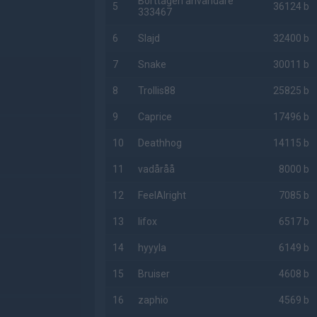
Borttagen användare
5
36124 b
333467
6
Slajd
32400 b
7
Snake
30011 b
8
Trollis88
25825 b
9
Caprice
17496 b
10
Deathhog
14115 b
11
vadåråå
8000 b
12
FeelAlright
7085 b
13
lifox
6517 b
14
hyyyla
6149 b
15
Bruiser
4608 b
16
zaphio
4569 b