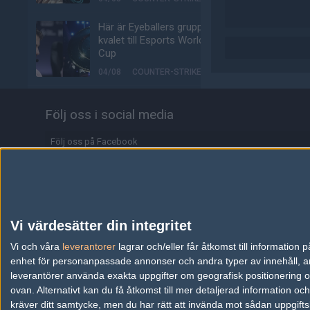
Här är Eyeballers grupp i
kvalet till Esports World
Cup
04/08
COUNTER-STRIKE
Johnny Speeds klara för
Följ oss i social media
semifinal i LAN:et efter
kross mot SHiNE
Följ oss på Facebook
04/08
COUNTER-STRIKE
Följ oss på Twitter
LNZ klar för höstens
Starseries
Följ oss på Instagram
04/08
COUNTER-STRIKE
Följ oss på Twitch
Vi värdesätter din integritet
Biljetterna till Majorn i
Information
Vi och våra
leverantorer
Buenos Aires är ute
lagrar och/eller får åtkomst till informatio
enhet för personanpassade annonser och andra typer av innehåll, ann
04/08
COUNTER-STRIKE
Annonsering
leverantörer använda exakta uppgifter om geografisk positionering oc
ovan. Alternativt kan du få åtkomst till mer detaljerad information oc
Johnny Speeds vidare till
Copyright och Privacy Policy
kräver ditt samtycke, men du har rätt att invända mot sådan uppgifts
slutspel – skickar hem