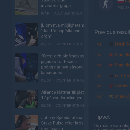
saudisk-ledd
Lu
investerargrupp
Maciek
IGÅR
ALLA SEKTIONER
jL om nya möjligheten:
"Jag får uppfylla min
Previous resul
dröm"
vs.
North 
05/08
COUNTER-STRIKE
vs.
Planetk
f0rest och olofmeister
jagades för Faceit-
vs.
Planetk
poäng när nya säsongen
lanserades
vs.
Fury Ga
05/08
COUNTER-STRIKE
vs.
Gambit 
Alliance klättrar till plats
vs.
Fnatic 
17 på världsrankingen
05/08
COUNTER-STRIKE
Tipset
Johnny Speeds ute ur
Stake Pulse efter kross i
Du måste vara inlog
semifinalen