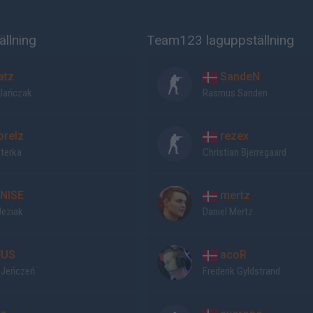
ällning
Team123 laguppställning
atz
SandeN
Jańczak
Rasmus Sanden
relz
rezex
aterka
Christian Bjerregaard
NISE
mertz
Jeziak
Daniel Mertz
US
acoR
 Jeńczeń
Frederik Gyldstrand