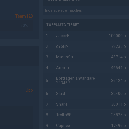
SPELADE MATCHER
Inga spelade matcher.
Team123
TOPPLISTA TIPSET
50%
1
JacceE
100000 b
2
cYbEr-
78233 b
3
MartinStr
48714 b
4
Armon
46541 b
Borttagen användare
5
36124 b
333467
Upp
6
Slajd
32400 b
7
Snake
30011 b
8
Trollis88
25825 b
9
Caprice
17496 b