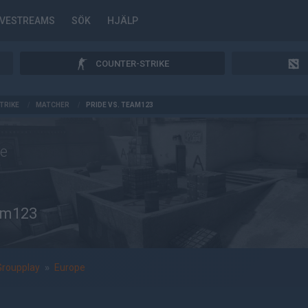
IVESTREAMS
SÖK
HJÄLP
COUNTER-STRIKE
TRIKE
/
MATCHER
/
PRIDE VS. TEAM123
de
am123
Groupplay
»
Europe