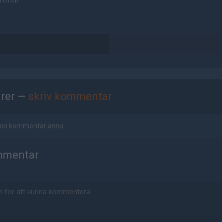
tfritt!
rer —
skriv kommentar
ågon kommentar ännu.
mmentar