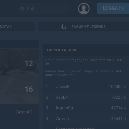
LOGGA IN
DOTA2
LEAGUE OF LEGENDS
AD
TOPPLISTA TIPSET
Den nuvarande omgången i Tipset varar till 2018-12-
12
30.
Vinnare från tidigare omgångar i Tipset finns i det
anrika Hall of Fame.
1
JacceE
100000 b
16
2
cYbEr-
78233 b
3
MartinStr
48714 b
Best of 1
4
Armon
46541 b