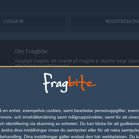
LOGGA IN
REGISTRERA DI
Om Fragbite
Copyright Fragbite. Allt innehåll på Fragbite är skyddat enligt Uppho
eller föregås av källhänvisning.
Alla åsikter uttryckta på Fragbite representerar varje enskild skribe
Programmering och design av
Fredric Bohlin
. För frågor rörande sajt
Cookies
Fragbite använder cookies för att spara användarspecifik informa
n på en enhet, exempelvis cookies, samt bearbetar personuppgifter, exem
omröstningar och för att föra statistik. För att slippa cookies kan 
ons- och innehållsmätning samt målgruppsinsikter, samt för att utveck
besöka Fragbite. Den här textraden finns här på grund av lagen om ele
h identifiering via skanning av enheten. Du kan klicka för att godkänn
h ändra dina inställningar innan du samtycker eller för att neka samtyck
Annonsering
behandling. Dina inställningar gäller endast den här webbplatsen. Du kan