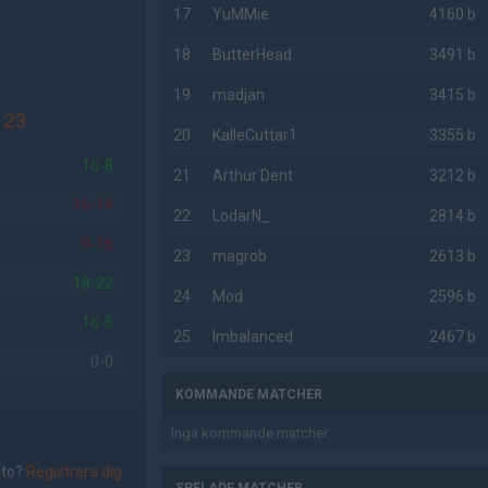
17
YuMMie
4160 b
18
ButterHead
3491 b
19
madjan
3415 b
123
20
KalleCuttar1
3355 b
16-8
21
Arthur Dent
3212 b
16-14
22
LodarN_
2814 b
9-16
23
magrob
2613 b
18-22
24
Mod
2596 b
16-5
25
Imbalanced
2467 b
0-0
KOMMANDE MATCHER
Inga kommande matcher.
nto?
Registrera dig