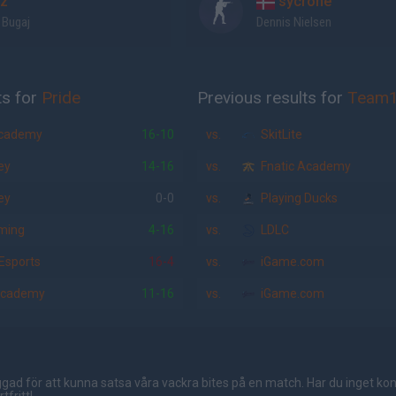
z
sycrone
 Bugaj
Dennis Nielsen
ts for
Pride
Previous results for
Team
Academy
16-10
vs.
SkitLite
ey
14-16
vs.
Fnatic Academy
ey
0-0
vs.
Playing Ducks
ming
4-16
vs.
LDLC
Esports
16-4
vs.
iGame.com
Academy
11-16
vs.
iGame.com
gad för att kunna satsa våra vackra bites på en match. Har du inget ko