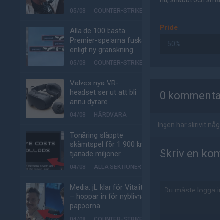
nu, snabbt och smär
05/08
COUNTER-STRIKE
Pride
Alla de 100 bästa
Premier-spelarna fuskar
50%
enligt ny granskning
05/08
COUNTER-STRIKE
AD
Valves nya VR-
headset ser ut att bli
0 kommenta
ännu dyrare
04/08
HÅRDVARA
Ingen har skrivit n
Tonåring släppte
skämtspel för 1 900 kr –
Skriv en ko
tjänade miljoner
04/08
ALLA SEKTIONER
Media: jL klar för Vitality
– hoppar in för nyblivna
papporna
04/08
COUNTER-STRIKE