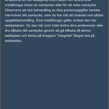
inställningar innan du samtycker eller för att neka samtycke.
Previous results for
Team Kinguin
Observera att viss behandling av dina personuppgifter kanske
inte kräver ditt samtycke, men du har rätt att invända mot sådan
vs.
Flipsid3 Tactics
9-16
uppgiftsbehandling. Dina inställningar gäller endast den här
vs.
PENTA Sports
5-16
webbplatsen. Du kan när som helst ändra dina preferenser eller
dra tillbaka ditt samtycke genom att gå tillbaka till denna
vs.
Heroic
2-0
webbplats och klicka på knappen "Integritet" längst ned på
webbsidan.
vs.
Crowns Esports Club Female
16-2
vs.
Team Spirit
0-2
vs.
SkitLite
16-13
Previous results for
Team123
vs.
Planetkey
16-9
vs.
Pride
12-16
vs.
SkitLite
16-8
vs.
Fnatic Academy
16-14