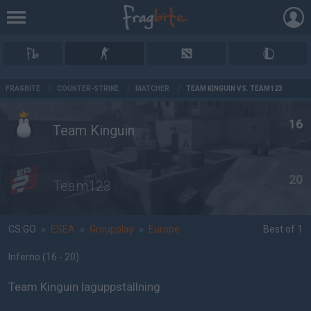
AD
FRAGBITE
/
COUNTER-STRIKE
/
MATCHER
/
TEAM KINGUIN VS. TEAM123
16
Team Kinguin
20
Team123
CS:GO
»
ESEA
»
Groupplay
»
Europe
Best of 1
Inferno
(16 - 20
)
Team Kinguin laguppställning