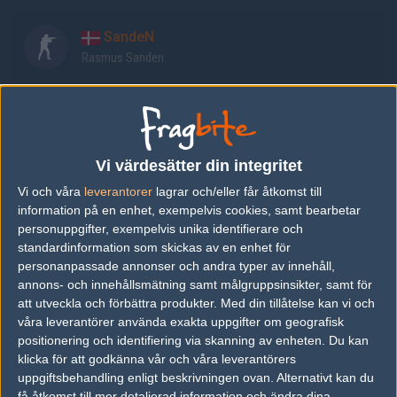
SandeN
Rasmus Sanden
rezex
Christian Bjerregaard
Vi värdesätter din integritet
mertz
Vi och våra
leverantorer
lagrar och/eller får åtkomst till
Daniel Mertz
information på en enhet, exempelvis cookies, samt bearbetar
personuppgifter, exempelvis unika identifierare och
standardinformation som skickas av en enhet för
acoR
personanpassade annonser och andra typer av innehåll,
Frederik Gyldstrand
annons- och innehållsmätning samt målgruppsinsikter, samt för
att utveckla och förbättra produkter.
Med din tillåtelse kan vi och
våra leverantörer använda exakta uppgifter om geografisk
sycrone
positionering och identifiering via skanning av enheten. Du kan
Dennis Nielsen
klicka för att godkänna vår och våra leverantörers
uppgiftsbehandling enligt beskrivningen ovan. Alternativt kan du
få åtkomst till mer detaljerad information och ändra dina