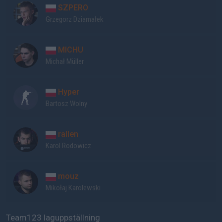
SZPERO
Grzegorz Dziamałek
MICHU
Michał Müller
Hyper
Bartosz Wolny
rallen
Karol Rodowicz
mouz
Mikołaj Karolewski
Team123 laguppställning