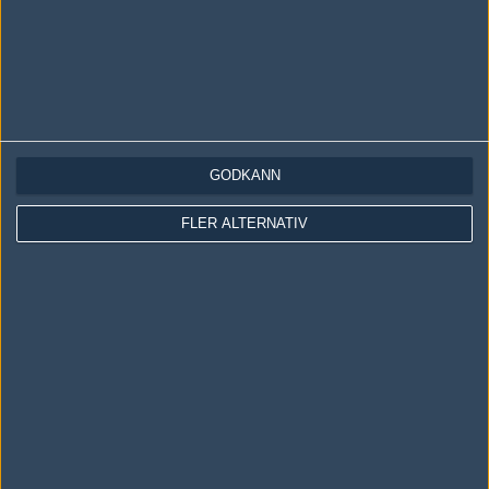
GODKÄNN
LOGGA IN
REGISTRERA DIG
FLER ALTERNATIV
Följ oss i social media
Följ oss på Facebook
Följ oss på Twitter
Följ oss på Instagram
Följ oss på Twitch
Information