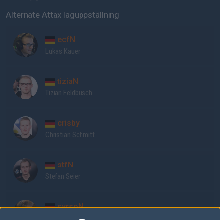
Alternate Attax laguppställning
ecfN
Lukas Kauer
tiziaN
Tizian Feldbusch
crisby
Christian Schmitt
stfN
Stefan Seier
syrsoN
Florian Rische