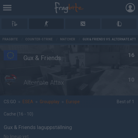
AD
FRAGBITE
/
COUNTER-STRIKE
/
MATCHER
/
GUX & FRIENDS VS. ALTERNATE ATT
16
Gux & Friends
10
Alternate Attax
CS:GO
»
ESEA
»
Groupplay
»
Europe
Best of 1
Cache
(16 - 10
)
Gux & Friends laguppställning
No lineup yet