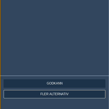
Skriv en kommentar
Upp
LOGGA IN
REGISTRERA DIG
Följ oss i social media
Följ oss på Facebook
GODKÄNN
Följ oss på Twitter
Följ oss på Instagram
FLER ALTERNATIV
Följ oss på Twitch