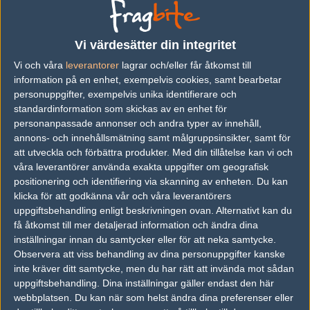
Previous results for
Gux & Friends
Vi värdesätter din integritet
Vi och våra
leverantorer
lagrar och/eller får åtkomst till
vs.
Pro100
16-12
information på en enhet, exempelvis cookies, samt bearbetar
personuppgifter, exempelvis unika identifierare och
vs.
Gambit Esports
16-7
standardinformation som skickas av en enhet för
vs.
ex-Tricked
16-8
personanpassade annonser och andra typer av innehåll,
annons- och innehållsmätning samt målgruppsinsikter, samt för
vs.
Epsilon
19-16
att utveckla och förbättra produkter.
Med din tillåtelse kan vi och
våra leverantörer använda exakta uppgifter om geografisk
vs.
SkitLite
16-5
positionering och identifiering via skanning av enheten. Du kan
klicka för att godkänna vår och våra leverantörers
vs.
Planetkey
14-16
uppgiftsbehandling enligt beskrivningen ovan. Alternativt kan du
få åtkomst till mer detaljerad information och ändra dina
Previous results for
Alternate Attax
inställningar innan du samtycker eller för att neka samtycke.
Observera att viss behandling av dina personuppgifter kanske
vs.
SkitLite
16-13
inte kräver ditt samtycke, men du har rätt att invända mot sådan
vs.
Nexus Gaming
13-16
uppgiftsbehandling. Dina inställningar gäller endast den här
webbplatsen. Du kan när som helst ändra dina preferenser eller
vs.
North Academy
16-6