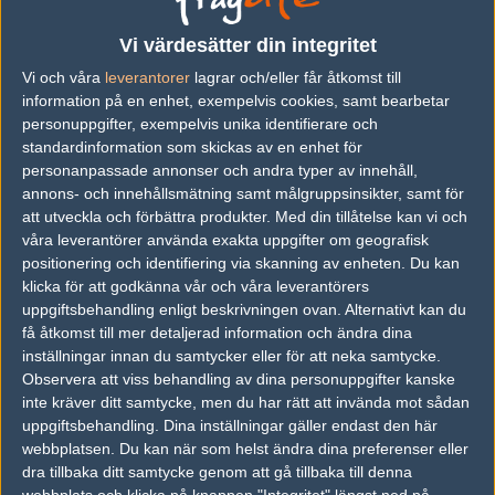
Vi värdesätter din integritet
Följ oss i social media
Vi och våra
leverantorer
lagrar och/eller får åtkomst till
Följ oss på Facebook
information på en enhet, exempelvis cookies, samt bearbetar
personuppgifter, exempelvis unika identifierare och
Följ oss på Twitter
standardinformation som skickas av en enhet för
personanpassade annonser och andra typer av innehåll,
Följ oss på Instagram
annons- och innehållsmätning samt målgruppsinsikter, samt för
Följ oss på Twitch
att utveckla och förbättra produkter.
Med din tillåtelse kan vi och
våra leverantörer använda exakta uppgifter om geografisk
Information
positionering och identifiering via skanning av enheten. Du kan
klicka för att godkänna vår och våra leverantörers
Annonsering
uppgiftsbehandling enligt beskrivningen ovan. Alternativt kan du
få åtkomst till mer detaljerad information och ändra dina
Copyright och Privacy Policy
inställningar innan du samtycker eller för att neka samtycke.
Observera att viss behandling av dina personuppgifter kanske
Användaravtal
inte kräver ditt samtycke, men du har rätt att invända mot sådan
Kontakta
uppgiftsbehandling. Dina inställningar gäller endast den här
webbplatsen. Du kan när som helst ändra dina preferenser eller
dra tillbaka ditt samtycke genom att gå tillbaka till denna
Om Fragbite
webbplats och klicka på knappen "Integritet" längst ned på