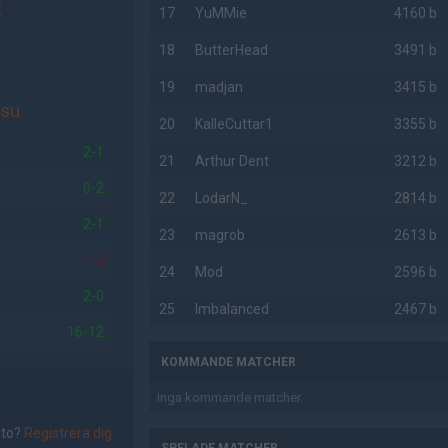
Z
17
YuMMie
4160 b
18
ButterHead
3491 b
19
madjan
3415 b
su
20
KalleCuttar1
3355 b
2-1
21
Arthur Dent
3212 b
0-2
22
LodarN_
2814 b
2-1
23
magrob
2613 b
1-2
24
Mod
2596 b
2-0
25
Imbalanced
2467 b
16-12
KOMMANDE MATCHER
Inga kommande matcher.
nto?
Registrera dig