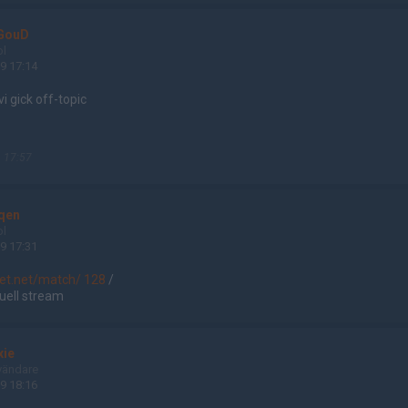
GouD
ol
9 17:14
vi gick off-topic
 17:57
qen
ol
9 17:31
net.net/match/ 128
/
tuell stream
xie
vändare
9 18:16