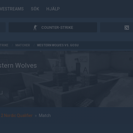
IVESTREAMS
SÖK
HJÄLP
COUNTER-STRIKE
TRIKE
/
MATCHER
/
WESTERN WOLVES VS. GOSU
tern Wolves
u
 Nordic Qualifier
»
Match