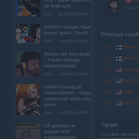
70% – skyller på bristen
ru
på virala spel
Casper
IGÅR
ALLA SEKTIONER
m0NESY avslöjar: Hade
kunnat spela i Cloud9
Previous resul
IGÅR
COUNTER-STRIKE
vs.
WinFakt
Snacka skit ännu längre
vs.
Afterli
– Faceit förlänger
halvtidssnacket
vs.
Damage
IGÅR
COUNTER-STRIKE
vs.
Evil Gen
FalleNs lösning på
vs.
Vigor
fuskproblemet – tvinga
spelarna att spela solo-
vs.
Evil Gen
queue
IGÅR
COUNTER-STRIKE
Tipset
EA uppköpta av
saudisk-ledd
Du måste vara inlog
investerargrupp