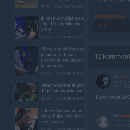
nu, snabbt och smär
IGÅR
ALLA SEKTIONER
Western Wolves
jL om nya möjligheten:
"Jag får uppfylla min
50%
dröm"
05/08
COUNTER-STRIKE
AD
f0rest och olofmeister
jagades för Faceit-
12 komment
poäng när nya säsongen
lanserades
05/08
COUNTER-STRIKE
#1
mtfr
Old Scho
Alliance klättrar till plats
2012-10-0
17 på världsrankingen
Du har satsat 2995
05/08
COUNTER-STRIKE
Johnny Speeds ute ur
#2
abbE
Stake Pulse efter kross i
Vanlig an
semifinalen
2012-10-0
05/08
COUNTER-STRIKE