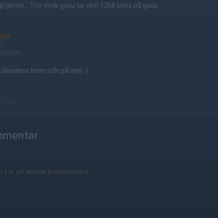
t jämnt... Tror dock gosu tar det! 1268 bites på gosu
qen
ol
9 20:26
ånadens bites står på spel :)
 21:41
mmentar