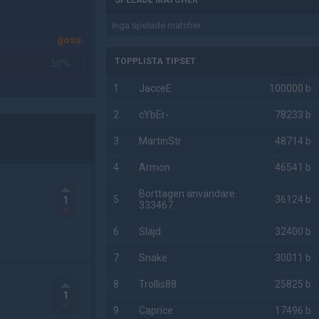
SPELADE MATCHER
Inga spelade matcher.
gosu
TOPPLISTA TIPSET
50%
1
JacceE
100000 b
2
cYbEr-
78233 b
3
MartinStr
48714 b
4
Armon
46541 b
Borttagen användare
5
36124 b
1
333467
6
Slajd
32400 b
7
Snake
30011 b
8
Trollis88
25825 b
1
9
Caprice
17496 b