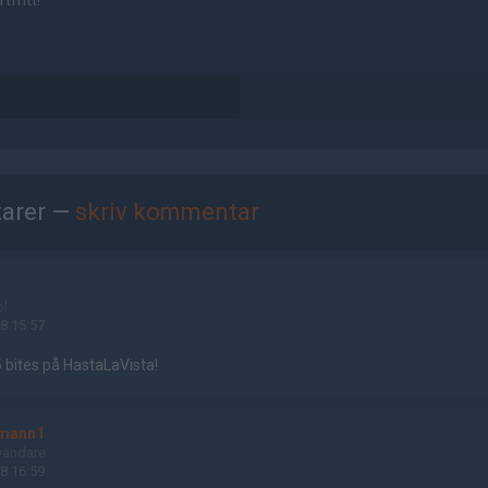
tfritt!
arer —
skriv kommentar
ol
8 15:57
 bites på HastaLaVista!
mann1
vändare
8 16:59