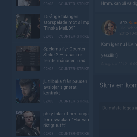
Hmm, kan bli väldig
03/08
COUNTER-STRIKE
15-årige talangen
storspelade mot s1mple:
#12
Kun
"Finska MaiL09"
Old Scho
2012-10-0
02/08
COUNTER-STRIKE
Kom igen nu HLV, m
Spelarna flyr Counter-
Strike 2 — rasar för
yessiiir :)
femte månaden i rad
Redigerad 2012-10-09
02/08
COUNTER-STRIKE
jL tillbaka från pausen –
Skriv en ko
avslöjar signerat
kontrakt
02/08
COUNTER-STRIKE
phzy talar ut om tunga
formsvackan: "Har varit
riktigt tufft"
02/08
COUNTER-STRIKE