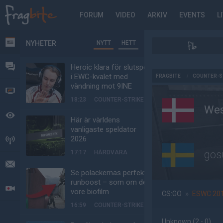
FORUM
VIDEO
ARKIV
EVENTS
L
NYHETER
NYTT
HETT
NYHETER
FORUM
Heroic klara för slutspel
AD
i EWC-kvalet med
FRAGBITE
/
COUNTER-S
vändning mot 9INE
VIDEO
18:23
COUNTER-STRIKE
Wes
BEVAKAT
Här är världens
vanligaste speldator
2026
HÄNDELSER
gos
17:17
HÅRDVARA
MEDDELANDEN
Se polackernas perfekta
runboost – som om det
LIVESÄNDNINGAR
vore biofilm
CS:GO
»
ESWC 2012
16:59
COUNTER-STRIKE
Unknown
(2 - 0
)