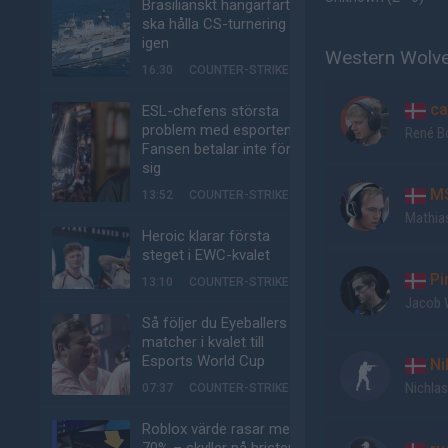
Brasilianskt hangarfartyg
ska hålla CS-turnering –
igen
Western Wolve
16:30
COUNTER-STRIKE
ca
ESL-chefens största
problem med esporten:
René B
Fansen betalar inte för
sig
M
13:52
COUNTER-STRIKE
Mathia
Heroic klarar första
steget i EWC-kvalet
Pi
13:10
COUNTER-STRIKE
Jacob 
Så följer du Eyeballers
matcher i kvalet till
Esports World Cup
Nil
Nichla
07:37
COUNTER-STRIKE
Roblox värde rasar med