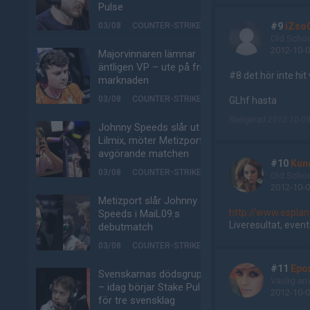
Pulse
03/08
COUNTER-STRIKE
#9
iZso
Old Scho
2012-10-0
Majorvinnaren lämnar
äntligen VP – ute på fria
#8 det hör inte hit 
marknaden
03/08
COUNTER-STRIKE
GLhf hasta
Redigerad 2012-10-09
Johnny Speeds slår ut
Lilmix, möter Metizport i
avgörande matchen
#10
Kun
03/08
COUNTER-STRIKE
Old Scho
2012-10-0
Metizport slår Johnny
http://www.espla
Speeds i MaiL09:s
Liveresultat, even
debutmatch
03/08
COUNTER-STRIKE
#11
Epo
Svenskarnas dödsgrupp
Vanlig an
– idag börjar Stake Pulse
2012-10-0
för tre svensklag