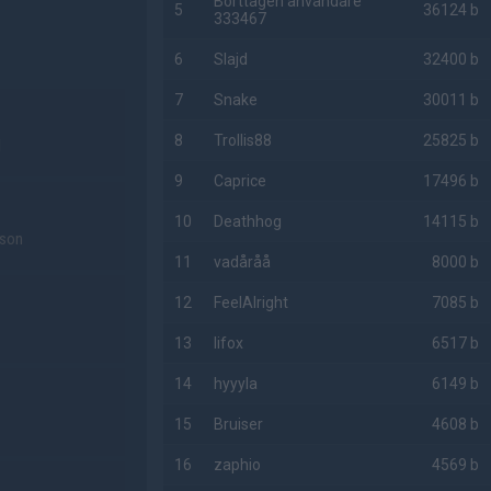
Borttagen användare
5
36124 b
333467
6
Slajd
32400 b
7
Snake
30011 b
8
Trollis88
25825 b
l
9
Caprice
17496 b
10
Deathhog
14115 b
sson
11
vadåråå
8000 b
12
FeelAlright
7085 b
13
lifox
6517 b
14
hyyyla
6149 b
15
Bruiser
4608 b
16
zaphio
4569 b