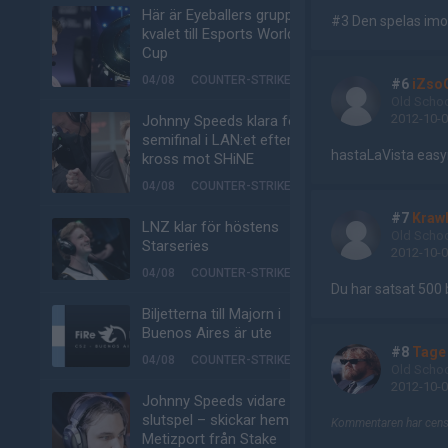
Här är Eyeballers grupp i
#3 Den spelas imo
kvalet till Esports World
Cup
04/08
COUNTER-STRIKE
#6
iZso
Old Scho
2012-10-0
Johnny Speeds klara för
semifinal i LAN:et efter
hastaLaVista eas
kross mot SHiNE
04/08
COUNTER-STRIKE
#7
Kraw
LNZ klar för höstens
Old Scho
Starseries
2012-10-0
04/08
COUNTER-STRIKE
Du har satsat 500 
Biljetterna till Majorn i
Buenos Aires är ute
#8
Tage
04/08
COUNTER-STRIKE
Old Scho
2012-10-0
Johnny Speeds vidare till
slutspel – skickar hem
Kommentaren har censu
Metizport från Stake