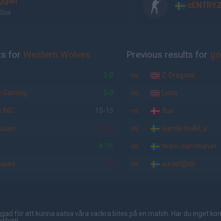
ggah
cENTRY
 Due
ts for
Western Wolves
Previous results for
go
2-0
vs.
Z-Dragons
fe Gaming
2-0
vs.
Lions
 INC
15-15
vs.
flux
iuses
16-6
vs.
Gamla teaM_x
8-16
vs.
team clän murvel
iuses
2-0
vs.
surast@cb
gad för att kunna satsa våra vackra bites på en match. Har du inget ko