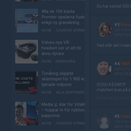
Du har satsat 500 
Alla de 100 bästa
Premier-spelarna fuskar
enligt ny granskning
#3
Kunq
Old Scho
05/08
COUNTER-STRIKE
2012-10-0
Valves nya VR-
Vad står det i ma
headset ser ut att bli
ännu dyrare
04/08
HÅRDVARA
#4
YKM
Hall of F
Tonåring släppte
2012-10-0
skämtspel för 1 900 kr –
tjänade miljoner
GOSU 4 ESWC!!!
matchen liras på 
04/08
ALLA SEKTIONER
Redigerad 2012-10-08
Media: jL klar för Vitality
– hoppar in för nyblivna
papporna
#5
Cami
Old Scho
04/08
COUNTER-STRIKE
2012-10-0