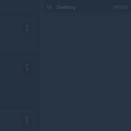
10
Deathhog
14115 b
AD
1
1
1