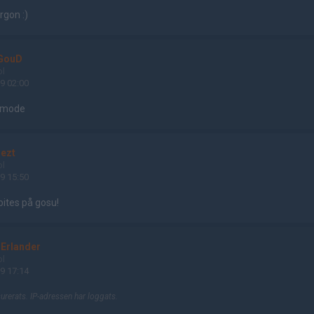
rgon :)
GouD
ol
9 02:00
ymode
lezt
ol
9 15:50
bites på gosu!
 Erlander
ol
9 17:14
rerats. IP-adressen har loggats.