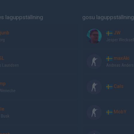
s laguppställning
gosu laguppställning
junb
JW
org
Jesper Wecksel
SL
maxAki
s Lauridsen
Andreas Ander
mp
Cals
Winneche
le
MobY
s Busk