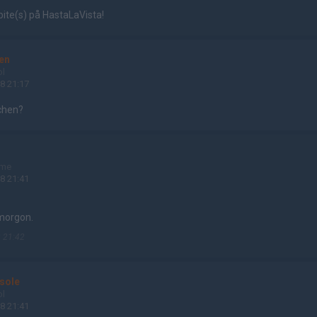
bite(s) på HastaLaVista!
en
ol
8 21:17
tchen?
ame
8 21:41
imorgon.
 21:42
sole
ol
8 21:41