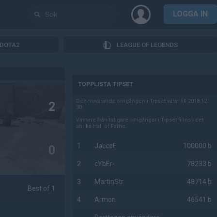
LOGGA IN
DOTA2
LEAGUE OF LEGENDS
AD
TOPPLISTA TIPSET
Den nuvarande omgången i Tipset varar till 2018-12-
2
30.
Vinnare från tidigare omgångar i Tipset finns i det
anrika Hall of Fame.
1
JacceE
100000 b
0
2
cYbEr-
78233 b
3
MartinStr
48714 b
Best of 1
4
Armon
46541 b