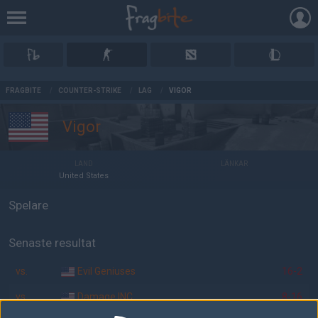
AD
FRAGBITE
/
COUNTER-STRIKE
/
LAG
/
VIGOR
Vigor
LAND
LÄNKAR
United States
Spelare
Senaste resultat
vs.
Evil Geniuses
16-2
vs.
Damage INC
8-16