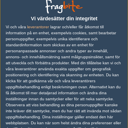
vs.
Western Wolves
8-16
vs.
pernicious Vengeance
9-21
Vi värdesätter din integritet
Vi och våra
leverantorer
lagrar och/eller får åtkomst till
information på en enhet, exempelvis cookies, samt bearbetar
Följ oss i social media
personuppgifter, exempelvis unika identifierare och
standardinformation som skickas av en enhet för
Följ oss på Facebook
personanpassade annonser och andra typer av innehåll,
annons- och innehållsmätning samt målgruppsinsikter, samt för
Följ oss på Twitter
att utveckla och förbättra produkter.
Med din tillåtelse kan vi och
Följ oss på Instagram
våra leverantörer använda exakta uppgifter om geografisk
positionering och identifiering via skanning av enheten. Du kan
Följ oss på Twitch
klicka för att godkänna vår och våra leverantörers
uppgiftsbehandling enligt beskrivningen ovan. Alternativt kan du
Information
få åtkomst till mer detaljerad information och ändra dina
inställningar innan du samtycker eller för att neka samtycke.
Annonsering
Observera att viss behandling av dina personuppgifter kanske
inte kräver ditt samtycke, men du har rätt att invända mot sådan
Copyright och Privacy Policy
uppgiftsbehandling. Dina inställningar gäller endast den här
Användaravtal
webbplatsen. Du kan när som helst ändra dina preferenser eller