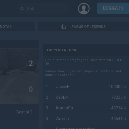
LOGGA IN
DOTA2
LEAGUE OF LEGENDS
AD
TOPPLISTA TIPSET
Den nuvarande omgången i Tipset varar till 2018-12-
2
30.
Vinnare från tidigare omgångar i Tipset finns i det
anrika Hall of Fame.
1
JacceE
100000 b
0
2
cYbEr-
78233 b
3
MartinStr
48714 b
Best of 1
4
Armon
46541 b