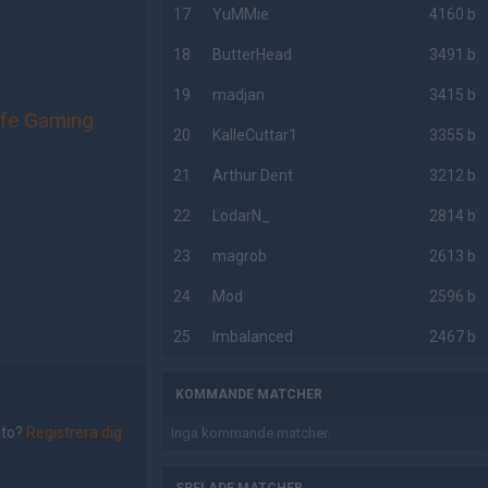
17
YuMMie
4160 b
18
ButterHead
3491 b
19
madjan
3415 b
life Gaming
20
KalleCuttar1
3355 b
21
Arthur Dent
3212 b
22
LodarN_
2814 b
23
magrob
2613 b
24
Mod
2596 b
25
Imbalanced
2467 b
KOMMANDE MATCHER
nto?
Registrera dig
Inga kommande matcher.