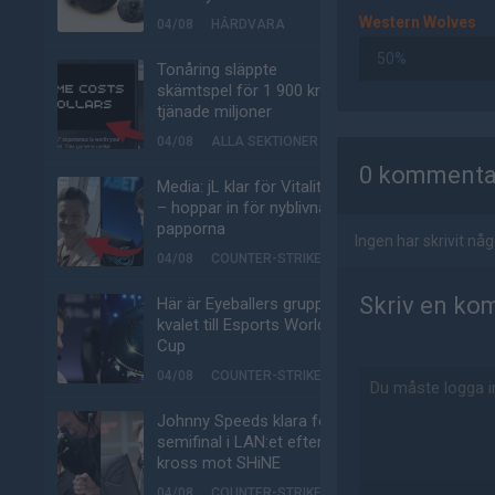
Western Wolves
04/08
HÅRDVARA
50%
Tonåring släppte
skämtspel för 1 900 kr –
tjänade miljoner
AD
04/08
ALLA SEKTIONER
0 kommenta
Media: jL klar för Vitality
– hoppar in för nyblivna
papporna
Ingen har skrivit n
04/08
COUNTER-STRIKE
Skriv en ko
Här är Eyeballers grupp i
kvalet till Esports World
Cup
04/08
COUNTER-STRIKE
Johnny Speeds klara för
semifinal i LAN:et efter
kross mot SHiNE
04/08
COUNTER-STRIKE