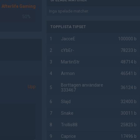
SPELADE MATCHER
Afterlife Gaming
Inga spelade matcher.
50%
TOPPLISTA TIPSET
1
JacceE
100000 b
2
cYbEr-
78233 b
3
MartinStr
48714 b
4
Armon
46541 b
Borttagen användare
Upp
5
36124 b
333467
6
Slajd
32400 b
7
Snake
30011 b
8
Trollis88
25825 b
9
Caprice
17496 b