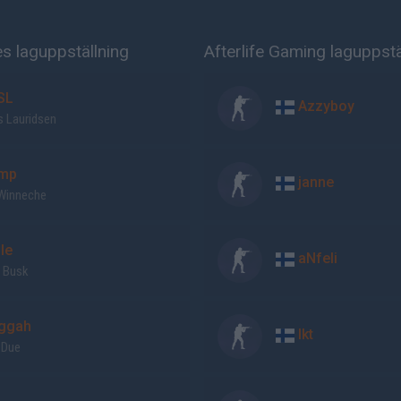
s laguppställning
Afterlife Gaming laguppstä
SL
Azzyboy
s Lauridsen
mp
janne
Winneche
le
aNfeli
s Busk
ggah
lkt
 Due