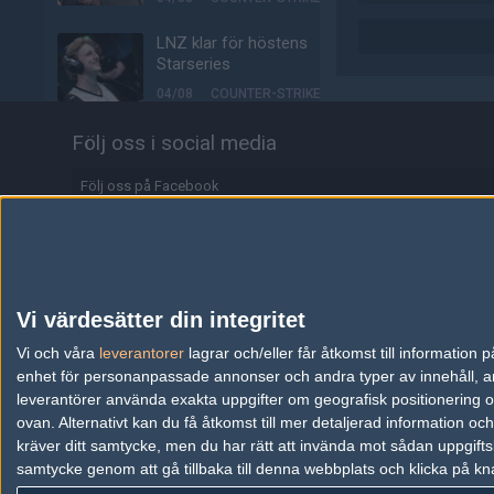
LNZ klar för höstens
Starseries
04/08
COUNTER-STRIKE
Biljetterna till Majorn i
Följ oss i social media
Buenos Aires är ute
Följ oss på Facebook
04/08
COUNTER-STRIKE
Följ oss på Twitter
Johnny Speeds vidare till
slutspel – skickar hem
Följ oss på Instagram
Metizport från Stake
Pulse
Följ oss på Twitch
Vi värdesätter din integritet
03/08
COUNTER-STRIKE
Information
Vi och våra
leverantorer
lagrar och/eller får åtkomst till informatio
Majorvinnaren lämnar
enhet för personanpassade annonser och andra typer av innehåll, ann
äntligen VP – ute på fria
Annonsering
leverantörer använda exakta uppgifter om geografisk positionering oc
marknaden
ovan. Alternativt kan du få åtkomst till mer detaljerad information oc
Copyright och Privacy Policy
kräver ditt samtycke, men du har rätt att invända mot sådan uppgifts
03/08
COUNTER-STRIKE
samtycke genom att gå tillbaka till denna webbplats och klicka på kn
Användaravtal
Johnny Speeds slår ut