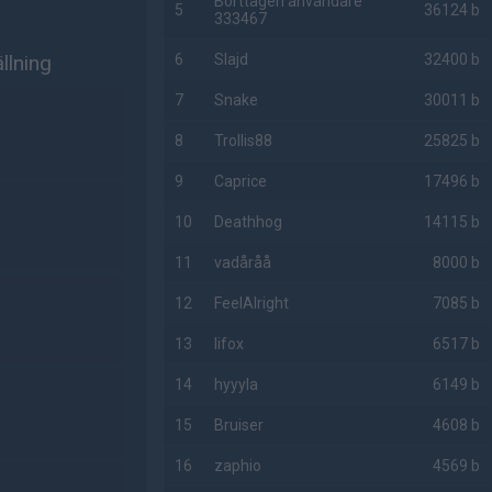
Borttagen användare
5
36124 b
333467
llning
6
Slajd
32400 b
7
Snake
30011 b
8
Trollis88
25825 b
9
Caprice
17496 b
10
Deathhog
14115 b
11
vadåråå
8000 b
12
FeelAlright
7085 b
13
lifox
6517 b
14
hyyyla
6149 b
15
Bruiser
4608 b
16
zaphio
4569 b