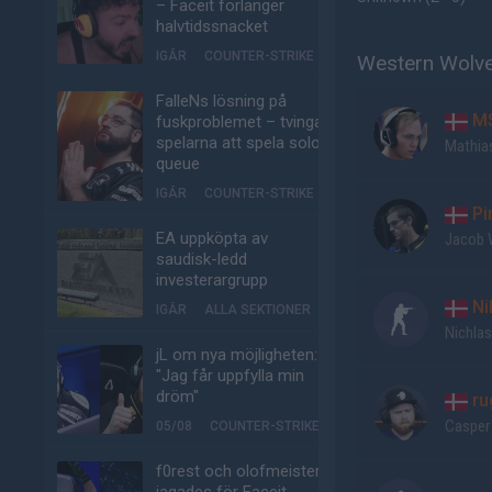
– Faceit förlänger
halvtidssnacket
IGÅR
COUNTER-STRIKE
Western Wolve
FalleNs lösning på
M
fuskproblemet – tvinga
spelarna att spela solo-
Mathia
queue
IGÅR
COUNTER-STRIKE
Pi
EA uppköpta av
Jacob 
saudisk-ledd
investerargrupp
Nil
IGÅR
ALLA SEKTIONER
Nichla
jL om nya möjligheten:
"Jag får uppfylla min
dröm"
ru
Casper
05/08
COUNTER-STRIKE
f0rest och olofmeister