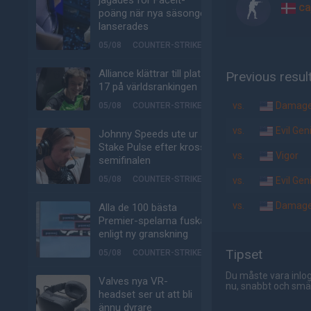
jagades för Faceit-
ca
poäng när nya säsongen
lanserades
05/08
COUNTER-STRIKE
Alliance klättrar till plats
Previous resul
17 på världsrankingen
vs.
Damage
05/08
COUNTER-STRIKE
vs.
Evil Gen
Johnny Speeds ute ur
Stake Pulse efter kross i
vs.
Vigor
semifinalen
05/08
COUNTER-STRIKE
vs.
Evil Gen
vs.
Damage
Alla de 100 bästa
Premier-spelarna fuskar
enligt ny granskning
Tipset
05/08
COUNTER-STRIKE
Du måste vara inlog
Valves nya VR-
nu, snabbt och smär
headset ser ut att bli
ännu dyrare