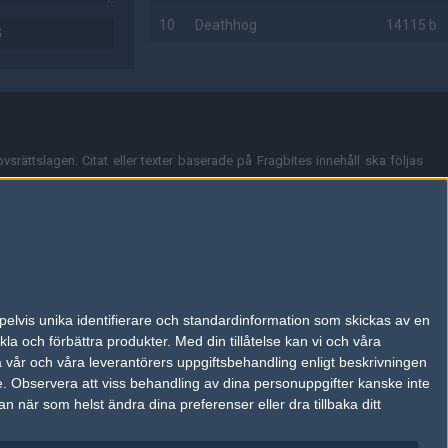
10
Deathhog
14115 b
G
AD
vsrättslagen. Citat eller texter baserade på Fragbites innehåll ska följas
nt och överensstämmer inte nödvändigtvis med Fragbites åsikter.
en kan du skicka iväg ett email till
vår support
.
tion så som t.ex. användarnamn. Cookies sparas även när man deltar i
pelvis unika identifierare och standardinformation som skickas av en
du stänga av cookies i din webbläsares inställningar eller välja att inte
la och förbättra produkter.
Med din tillåtelse kan vi och våra
ktronisk kommunikation som trädde i kraft 25 juli 2003.
a vår och våra leverantörers uppgiftsbehandling enligt beskrivningen
e.
Observera att viss behandling av dina personuppgifter kanske inte
 när som helst ändra dina preferenser eller dra tillbaka ditt