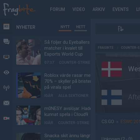
FORUM
VIDEO
ARKIV
EVENTS
L
NYHETER
NYTT
HETT
NYHETER
FORUM
Så följer du Eyeballers
AD
matcher i kvalet till
FRAGBITE
/
COUNTER-S
Esports World Cup
VIDEO
07:37
COUNTER-STRIKE
Wes
BEVAKAT
Roblox värde rasar med
70% – skyller på bristen
på virala spel
HÄNDELSER
Aft
IGÅR
ALLA SEKTIONER
MEDDELANDEN
m0NESY avslöjar: Hade
kunnat spela i Cloud9
LIVESÄNDNINGAR
CS:GO
»
ESWC 2012
IGÅR
COUNTER-STRIKE
Snacka skit ännu längre
Unknown
(2 - 0
)