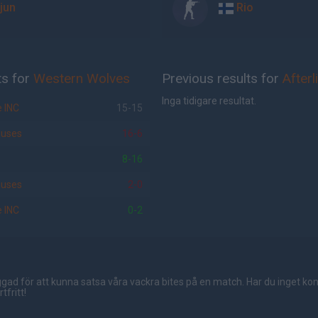
jun
Rio
ts for
Western Wolves
Previous results for
After
Inga tidigare resultat.
 INC
15-15
iuses
16-6
8-16
iuses
2-0
 INC
0-2
gad för att kunna satsa våra vackra bites på en match. Har du inget ko
tfritt!