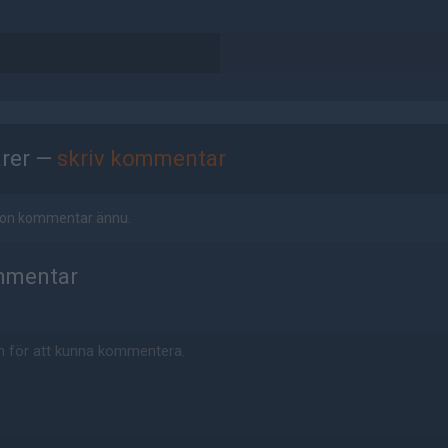
rer —
skriv kommentar
ågon kommentar ännu.
mmentar