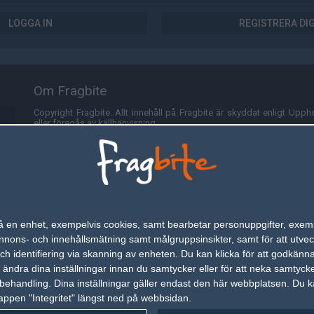
LOGGA IN
REGISTRERA DI
Om Fragbite
Copyright Fragbite. Allt innehåll på Fragbite är skyddat enligt Uppho
eller föregås av källhänvisning.
Alla åsikter uttryckta på Fragbite representerar varje enskild skribe
Programmering och design av
Fredric Bohlin
. För frågor rörande sajt
Cookies
Fragbite använder cookies för att spara användarspecifik informa
n på en enhet, exempelvis cookies, samt bearbetar personuppgifter, exem
omröstningar och för att föra statistik. För att slippa cookies kan 
ons- och innehållsmätning samt målgruppsinsikter, samt för att utveck
besöka Fragbite. Den här textraden finns här på grund av lagen om ele
h identifiering via skanning av enheten. Du kan klicka för att godkänn
h ändra dina inställningar innan du samtycker eller för att neka samtyck
Annonsering
behandling. Dina inställningar gäller endast den här webbplatsen. Du kan
appen "Integritet" längst ned på webbsidan.
Är du intresserad av att annonsera på Fragbite,
tryck här
.