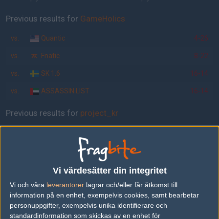
Previous results for
GameHolics
vs.
Quantic
4-26
vs.
Fnatic
8-22
vs.
SK 1.6
16-14
vs.
ASSASSIN LIST
16-14
Previous results for
project_kr
vs.
neWave
24-6
vs.
Evil Geniuses
5-16
vs.
ATE-Gaming
16-7
Vi värdesätter din integritet
Vi och våra
leverantorer
lagrar och/eller får åtkomst till
vs.
wNv
16-0
information på en enhet, exempelvis cookies, samt bearbetar
vs.
Team Immunity
16-2
personuppgifter, exempelvis unika identifierare och
standardinformation som skickas av en enhet för