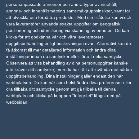
vs.
WinFakt
15-15
personanpassade annonser och andra typer av innehåll,
annons- och innehållsmätning samt målgruppsinsikter, samt för
Tipset
att utveckla och förbättra produkter.
Med din tillåtelse kan vi och
våra leverantörer använda exakta uppgifter om geografisk
Du måste vara inloggad för att kunna satsa våra vackra bites på en
positionering och identifiering via skanning av enheten. Du kan
match. Har du inget konto?
Registrera dig
nu, snabbt och smärtfritt!
klicka för att godkänna vår och våra leverantörers
uppgiftsbehandling enligt beskrivningen ovan. Alternativt kan du
GameHolics
project_kr
få åtkomst till mer detaljerad information och ändra dina
50%
50%
inställningar innan du samtycker eller för att neka samtycke.
Observera att viss behandling av dina personuppgifter kanske
inte kräver ditt samtycke, men du har rätt att invända mot sådan
AD
uppgiftsbehandling. Dina inställningar gäller endast den här
0 kommentarer —
skriv kommentar
webbplatsen. Du kan när som helst ändra dina preferenser eller
dra tillbaka ditt samtycke genom att gå tillbaka till denna
Ingen har skrivit någon kommentar ännu.
webbplats och klicka på knappen "Integritet" längst ned på
webbsidan.
Skriv en kommentar
Upp