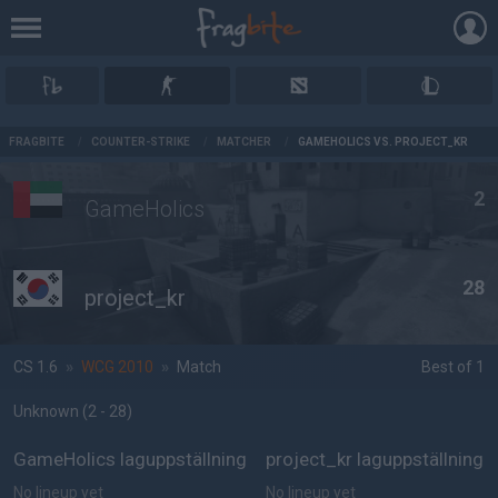
AD
FRAGBITE
/
COUNTER-STRIKE
/
MATCHER
/
GAMEHOLICS VS. PROJECT_KR
2
GameHolics
28
project_kr
CS 1.6
»
WCG 2010
»
Match
Best of 1
Unknown
(2 - 28
)
GameHolics laguppställning
project_kr laguppställning
No lineup yet
No lineup yet