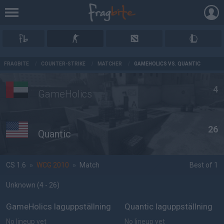
AD
FRAGBITE
/
COUNTER-STRIKE
/
MATCHER
/
GAMEHOLICS VS. QUANTIC
4
GameHolics
26
Quantic
CS 1.6
»
WCG 2010
»
Match
Best of 1
Unknown
(4 - 26
)
GameHolics laguppställning
Quantic laguppställning
No lineup yet
No lineup yet