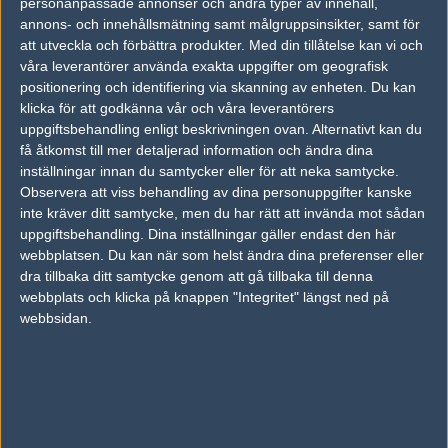
personanpassade annonser och andra typer av innehåll,
Tipset
annons- och innehållsmätning samt målgruppsinsikter, samt för
att utveckla och förbättra produkter.
Med din tillåtelse kan vi och
Du måste vara inloggad för att kunna satsa våra vackra bites på en
match. Har du inget konto?
Registrera dig
nu, snabbt och smärtfritt!
våra leverantörer använda exakta uppgifter om geografisk
positionering och identifiering via skanning av enheten. Du kan
GameHolics
Quantic
klicka för att godkänna vår och våra leverantörers
uppgiftsbehandling enligt beskrivningen ovan. Alternativt kan du
50%
50%
få åtkomst till mer detaljerad information och ändra dina
inställningar innan du samtycker eller för att neka samtycke.
Observera att viss behandling av dina personuppgifter kanske
AD
inte kräver ditt samtycke, men du har rätt att invända mot sådan
0 kommentarer —
skriv kommentar
uppgiftsbehandling. Dina inställningar gäller endast den här
webbplatsen. Du kan när som helst ändra dina preferenser eller
Ingen har skrivit någon kommentar ännu.
dra tillbaka ditt samtycke genom att gå tillbaka till denna
webbplats och klicka på knappen "Integritet" längst ned på
Skriv en kommentar
Upp
webbsidan.