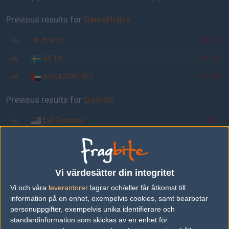
Previous results for
GameHolics
vs.
Fnatic
8-22
vs.
SK 1.6
16-14
vs.
ASSASSIN LIST
16-14
Previous results for
Quantic
vs.
Evil Geniuses
16-5
vs.
F.d. mousesports
19-11
vs.
iDemise
25-5
Vi värdesätter din integritet
vs.
Evil Geniuses
28-2
Vi och våra
leverantorer
lagrar och/eller får åtkomst till
vs.
f.d. Animus
17-13
information på en enhet, exempelvis cookies, samt bearbetar
personuppgifter, exempelvis unika identifierare och
vs.
WinFakt
26-4
standardinformation som skickas av en enhet för