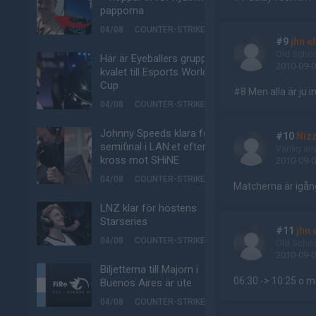
papporna
04/08
COUNTER-STRIKE
#9
jhn e
Old Scho
Här är Eyeballers grupp i
2010-09-0
kvalet till Esports World
Cup
#8 Men alla är ju i
04/08
COUNTER-STRIKE
Johnny Speeds klara för
#10
Niz
semifinal i LAN:et efter
Vanlig an
kross mot SHiNE
2010-09-0
04/08
COUNTER-STRIKE
Matcherna är igån
LNZ klar för höstens
Starseries
#11
jhn 
04/08
COUNTER-STRIKE
Old Scho
2010-09-0
Biljetterna till Majorn i
06:30 -> 10:25 o m
Buenos Aires är ute
04/08
COUNTER-STRIKE