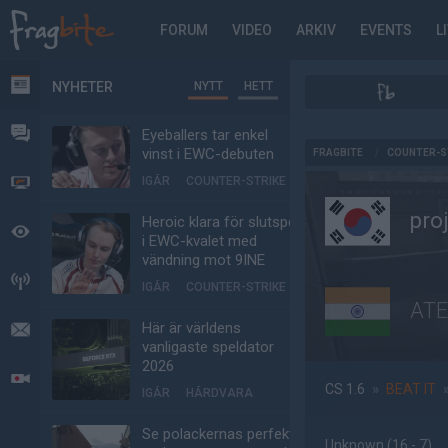
FORUM
VIDEO
ARKIV
EVENTS
L
NYHETER
NYTT
HETT
NYHETER
FORUM
Eyeballers tar enkel
AD
vinst i EWC-debuten
FRAGBITE
/
COUNTER-S
IGÅR
COUNTER-STRIKE
VIDEO
pro
Heroic klara för slutspel
BEVAKAT
i EWC-kvalet med
vändning mot 9INE
HÄNDELSER
IGÅR
COUNTER-STRIKE
ATE
Här är världens
MEDDELANDEN
vanligaste speldator
2026
LIVESÄNDNINGAR
CS 1.6
»
BEAT IT
IGÅR
HÅRDVARA
Se polackernas perfekta
Unknown
(16 - 7
)