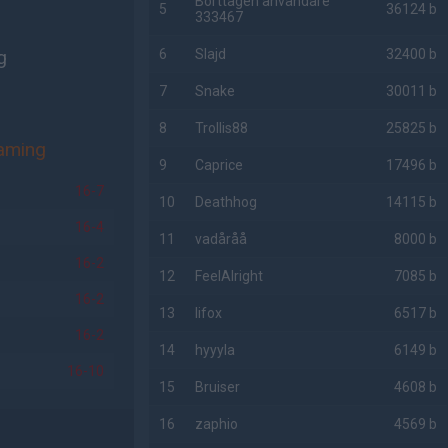
Borttagen användare
5
36124 b
333467
g
6
Slajd
32400 b
7
Snake
30011 b
8
Trollis88
25825 b
aming
9
Caprice
17496 b
16-7
10
Deathhog
14115 b
16-4
11
vadåråå
8000 b
16-2
12
FeelAlright
7085 b
16-2
13
lifox
6517 b
16-2
14
hyyyla
6149 b
16-10
15
Bruiser
4608 b
16
zaphio
4569 b