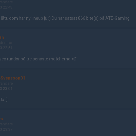
vändare
3 22:43
lätt, dom har ny lineup ju :) Du har satsat 866 bite(s) på ATE-Gaming
an
erator
3 22:51
 sex rundor på tre senaste matcherna =D!
eSvensson01
vändare
3 23:01
da :)
ys
vändare
3 23:37