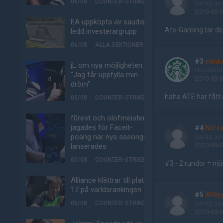
06/08
COUNTER-STRIKE
Vanlig an
2010-09-0
EA uppköpta av saudisk-
Ate-Gaming tar de 
ledd investerargrupp
06/08
ALLA SEKTIONER
#3
sonk
jL om nya möjligheten:
Huvudmod
"Jag får uppfylla min
2010-09-0
dröm"
haha ATE har fått
05/08
COUNTER-STRIKE
f0rest och olofmeister
jagades för Faceit-
#4
Nizz
poäng när nya säsongen
Vanlig an
2010-09-0
lanserades
05/08
COUNTER-STRIKE
#3 - 2 rundor = nöj
Alliance klättrar till plats
17 på världsrankingen
#5
Willy
05/08
COUNTER-STRIKE
Vanlig an
2010-09-0