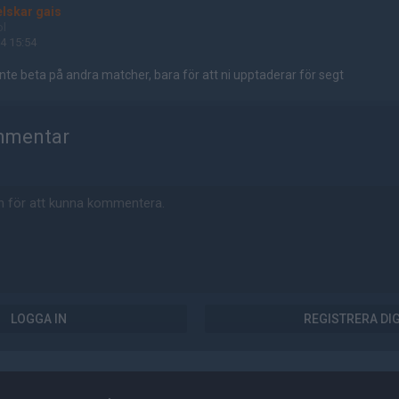
elskar gais
ol
4 15:54
nte beta på andra matcher, bara för att ni upptaderar för segt
mmentar
LOGGA IN
REGISTRERA DI