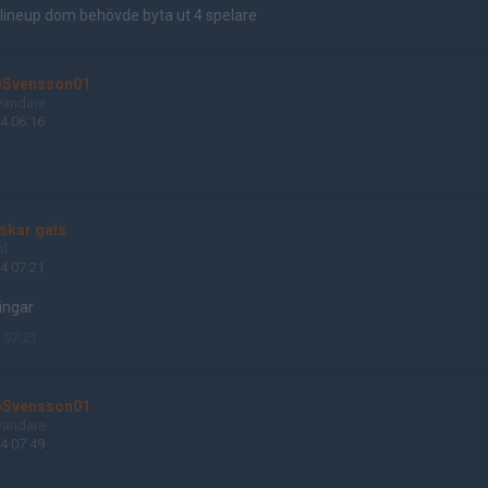
lineup dom behövde byta ut 4 spelare
eSvensson01
vändare
4 06:16
lskar gais
ol
4 07:21
ingar
 07:21
eSvensson01
vändare
4 07:49
<