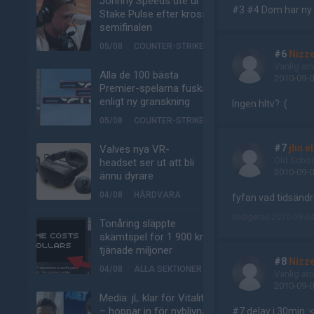
Johnny Speeds ute ur
#3 #4 Dom har ny 
Stake Pulse efter kross i
semifinalen
05/08
COUNTER-STRIKE
#6
Nizz
Vanlig an
Alla de 100 bästa
2010-09-0
Premier-spelarna fuskar
enligt ny granskning
Ingen hltv? :(
05/08
COUNTER-STRIKE
#7
jhn e
Valves nya VR-
Old Scho
headset ser ut att bli
2010-09-0
ännu dyrare
04/08
HÅRDVARA
fyfan vad tidsändr
Redigerad 2010-09-04
Tonåring släppte
skämtspel för 1 900 kr –
tjänade miljoner
#8
Nizz
04/08
ALLA SEKTIONER
Vanlig an
2010-09-0
Media: jL klar för Vitality
– hoppar in för nyblivna
#7 delay i 30min :