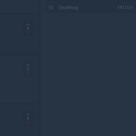
10
Deathhog
14115 b
AD
1
1
1