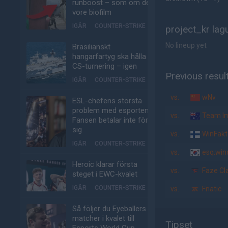
runboost – som om det
vore biofilm
IGÅR
COUNTER-STRIKE
project_kr lag
No lineup yet
Brasilianskt
hangarfartyg ska hålla
CS-turnering – igen
Previous resul
IGÅR
COUNTER-STRIKE
vs.
wNv
ESL-chefens största
problem med esporten:
vs.
Team I
Fansen betalar inte för
sig
vs.
WinFakt
IGÅR
COUNTER-STRIKE
vs.
esq.win
Heroic klarar första
vs.
Faze Cl
steget i EWC-kvalet
IGÅR
COUNTER-STRIKE
vs.
Fnatic
Så följer du Eyeballers
matcher i kvalet till
Tipset