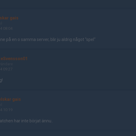
lskar gais
ol
4 08:04
nne på en o samma server, blir ju aldrig något "spel"
zeSvensson01
vändare
4 09:27
g!
elskar gais
ol
4 10:19
atchen har inte börjat ännu..