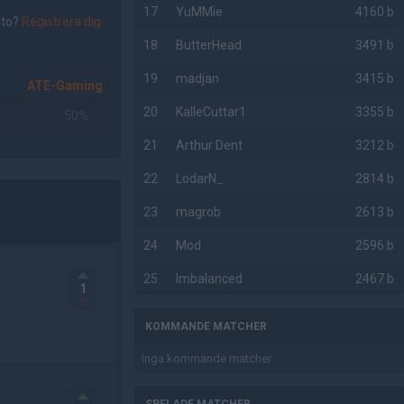
17
YuMMie
4160 b
nto?
Registrera dig
18
ButterHead
3491 b
19
madjan
3415 b
ATE-Gaming
20
KalleCuttar1
3355 b
50%
21
Arthur Dent
3212 b
22
LodarN_
2814 b
23
magrob
2613 b
24
Mod
2596 b
25
Imbalanced
2467 b
1
KOMMANDE MATCHER
Inga kommande matcher.