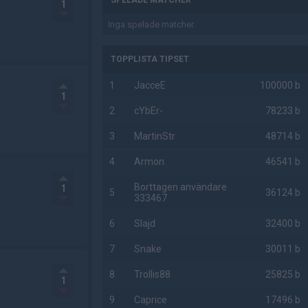
SPELADE MATCHER
1
Inga spelade matcher.
TOPPLISTA TIPSET
1
JacceE
100000 b
1
2
cYbEr-
78233 b
3
MartinStr
48714 b
4
Armon
46541 b
Borttagen användare
1
5
36124 b
333467
6
Slajd
32400 b
7
Snake
30011 b
8
Trollis88
25825 b
1
9
Caprice
17496 b