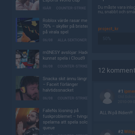
Esports World Cup
Du måste vara inlog
IGÅR
COUNTER-STRIKE
nu, snabbt och smär
Roblox värde rasar med
70% – skyller på bristen
project_kr
på virala spel
50%
06/08
ALLA SEKTIONER
m0NESY avslöjar: Hade
kunnat spela i Cloud9
AD
06/08
COUNTER-STRIKE
12 komment
Snacka skit ännu längre
– Faceit förlänger
halvtidssnacket
#1
ipme
Old Scho
06/08
COUNTER-STRIKE
2010-09-0
FalleNs lösning på
ALL IN på INdien!!!
fuskproblemet – tvinga
spelarna att spela solo-
queue
#2
Willy