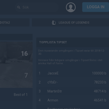
LOGGA IN
DOTA2
LEAGUE OF LEGENDS
AD
TOPPLISTA TIPSET
Den nuvarande omgången i Tipset varar till 2018-12-
16
30.
Vinnare från tidigare omgångar i Tipset finns i det
anrika Hall of Fame.
1
JacceE
100000 b
7
2
cYbEr-
78233 b
3
MartinStr
48714 b
Best of 1
4
Armon
46541 b