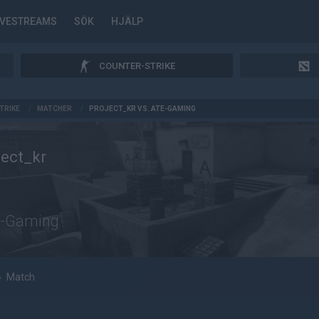
IVESTREAMS
SÖK
HJÄLP
COUNTER-STRIKE
TRIKE
/
MATCHER
/
PROJECT_KR VS. ATE-GAMING
ject_kr
-Gaming
»
Match