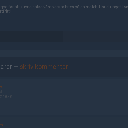
gad för att kunna satsa våra vackra bites på en match. Har du inget ko
tfritt!
arer —
skriv kommentar
w
ol
3 18:48
ys