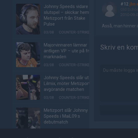
#12
jhn 
Johnny Speeds vidare till
Old Scho
slutspel – skickar hem
2010-09-0
Metizport från Stake
Pulse
Asså, man hinner i
03/08
COUNTER-STRIKE
Majorvinnaren lämnar
Skriv en ko
äntligen VP – ute på fria
marknaden
03/08
COUNTER-STRIKE
Johnny Speeds slår ut
Lilmix, möter Metizport i
avgörande matchen
03/08
COUNTER-STRIKE
Metizport slår Johnny
Speeds i MaiL09:s
debutmatch
03/08
COUNTER-STRIKE