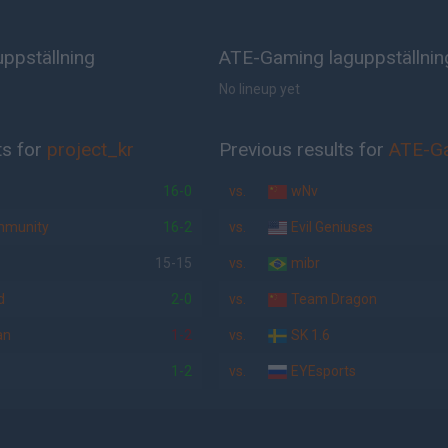
uppställning
ATE-Gaming laguppställnin
No lineup yet
ts for
project_kr
Previous results for
ATE-G
16-0
vs.
wNv
mmunity
16-2
vs.
Evil Geniuses
15-15
vs.
mibr
d
2-0
vs.
Team Dragon
an
1-2
vs.
SK 1.6
1-2
vs.
EYEsports