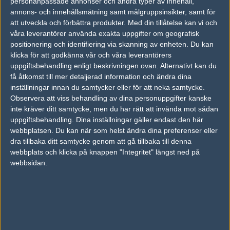
personanpassade annonser och andra typer av innehåll,
annons- och innehållsmätning samt målgruppsinsikter, samt för
att utveckla och förbättra produkter.
Med din tillåtelse kan vi och
#3
JaqX
våra leverantörer använda exakta uppgifter om geografisk
1
Old School
positionering och identifiering via skanning av enheten. Du kan
2006-12-02 18:28
klicka för att godkänna vår och våra leverantörers
synd ;(
uppgiftsbehandling enligt beskrivningen ovan. Alternativt kan du
få åtkomst till mer detaljerad information och ändra dina
inställningar innan du samtycker eller för att neka samtycke.
#4
Izen
Observera att viss behandling av dina personuppgifter kanske
1
Old School
inte kräver ditt samtycke, men du har rätt att invända mot sådan
2006-12-02 19:01
uppgiftsbehandling. Dina inställningar gäller endast den här
webbplatsen. Du kan när som helst ändra dina preferenser eller
fisker ledsen :(
dra tillbaka ditt samtycke genom att gå tillbaka till denna
webbplats och klicka på knappen "Integritet" längst ned på
webbsidan.
#5
tickz!
1
Old School
2006-12-02 19:03
fb med brist på bildkommentarer :)