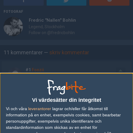
FOTOGRAF
Fredric "Nallen" Bohlin
Legend, Stockholm
Follow on
@fredricbohlin
AD
11 kommentarer —
skriv kommentar
#1
Fonzii
1
Old School
2006-12-02 17:54
fan vad synd
Vi värdesätter din integritet
Vi och våra
leverantorer
lagrar och/eller får åtkomst till
#2
Krisskross
1
Old School
information på en enhet, exempelvis cookies, samt bearbetar
2006-12-02 18:09
personuppgifter, exempelvis unika identifierare och
standardinformation som skickas av en enhet för
dom e sämst nuförtiden.