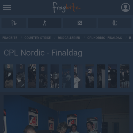
AD
FRAGBITE
/
COUNTER-STRIKE
/
BILDGALLERIER
/
CPL NORDIC - FINALDAG
/
BI
CPL Nordic - Finaldag