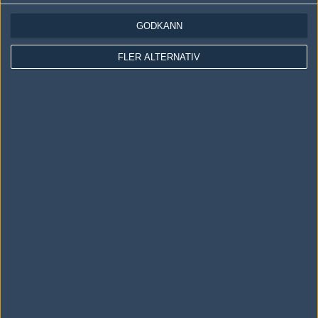
Skriv en kommentar
Upp
GODKÄNN
FLER ALTERNATIV
LOGGA IN
REGISTRERA DIG
Följ oss i social media
Följ oss på Facebook
Följ oss på Twitter
Följ oss på Instagram
Följ oss på Twitch