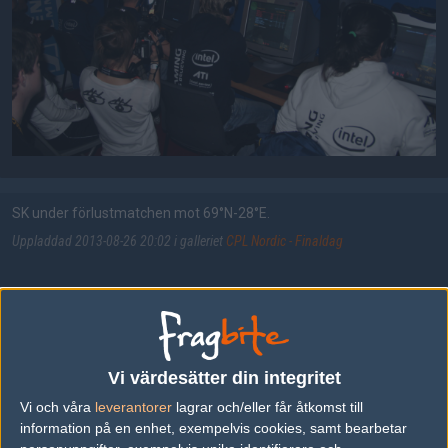
SK under förlustmatchen mot 69°N-28°E.
Uppladdad 2013-08-26 20:02 i galleriet
CPL Nordic - Finaldag
DELA DETTA PÅ INTERNET
Vi värdesätter din integritet
FOTOGRAF
Vi och våra
leverantorer
lagrar och/eller får åtkomst till
Fredric "Nallen" Bohlin
information på en enhet, exempelvis cookies, samt bearbetar
Legend, Stockholm