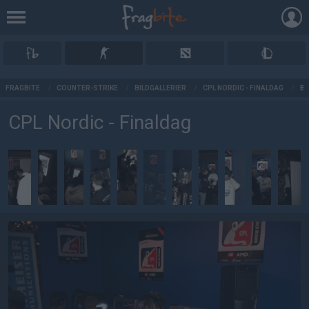
AD
FRAGBITE
/
COUNTER-STRIKE
/
BILDGALLERIER
/
CPL NORDIC - FINALDAG
/
BI
CPL Nordic - Finaldag