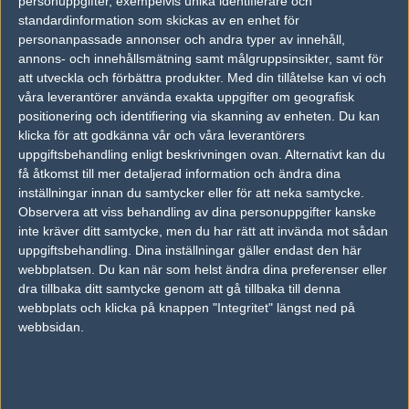
personuppgifter, exempelvis unika identifierare och
Follow on
@fredricbohlin
standardinformation som skickas av en enhet för
personanpassade annonser och andra typer av innehåll,
AD
annons- och innehållsmätning samt målgruppsinsikter, samt för
2 kommentarer —
skriv kommentar
att utveckla och förbättra produkter.
Med din tillåtelse kan vi och
våra leverantörer använda exakta uppgifter om geografisk
positionering och identifiering via skanning av enheten. Du kan
#1
glasseN^
klicka för att godkänna vår och våra leverantörers
1
Old School
2006-12-02 19:16
uppgiftsbehandling enligt beskrivningen ovan. Alternativt kan du
få åtkomst till mer detaljerad information och ändra dina
synd...... de måste fan ta o tagga till nu. Allen är ju denna ända
inställningar innan du samtycker eller för att neka samtycke.
som kan lira bra.
Observera att viss behandling av dina personuppgifter kanske
inte kräver ditt samtycke, men du har rätt att invända mot sådan
uppgiftsbehandling. Dina inställningar gäller endast den här
#2
termos^
webbplatsen. Du kan när som helst ändra dina preferenser eller
1
Old School
dra tillbaka ditt samtycke genom att gå tillbaka till denna
2006-12-03 15:03
webbplats och klicka på knappen "Integritet" längst ned på
#1...
webbsidan.
sNajdan är för bra för sk..