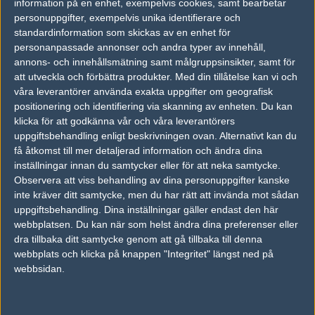
information på en enhet, exempelvis cookies, samt bearbetar
Follow on
@fredricbohlin
personuppgifter, exempelvis unika identifierare och
standardinformation som skickas av en enhet för
AD
personanpassade annonser och andra typer av innehåll,
3 kommentarer —
skriv kommentar
annons- och innehållsmätning samt målgruppsinsikter, samt för
att utveckla och förbättra produkter.
Med din tillåtelse kan vi och
våra leverantörer använda exakta uppgifter om geografisk
#1
TruK_
1
Old School
positionering och identifiering via skanning av enheten. Du kan
2006-12-02 19:31
klicka för att godkänna vår och våra leverantörers
uppgiftsbehandling enligt beskrivningen ovan. Alternativt kan du
QcK KlaneN^^^^^^
få åtkomst till mer detaljerad information och ändra dina
inställningar innan du samtycker eller för att neka samtycke.
Observera att viss behandling av dina personuppgifter kanske
#2
PackepoikA!
inte kräver ditt samtycke, men du har rätt att invända mot sådan
1
Old School
uppgiftsbehandling. Dina inställningar gäller endast den här
2006-12-03 21:38
webbplatsen. Du kan när som helst ändra dina preferenser eller
har dom egna klantröjjor redan :o
dra tillbaka ditt samtycke genom att gå tillbaka till denna
webbplats och klicka på knappen "Integritet" längst ned på
webbsidan.
#3
Borttagen användare 132042
1
Old School
2006-12-09 19:23