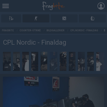
AD
FRAGBITE
/
COUNTER-STRIKE
/
BILDGALLERIER
/
CPL NORDIC - FINALDAG
/
BI
CPL Nordic - Finaldag