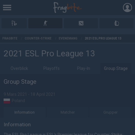
AD
FRAGBITE
/
COUNTER-STRIKE
/
EVENEMANG
/
2021 ESL PRO LEAGUE 13
2021 ESL Pro League 13
Överblick
Playoffs
Play-In
Group Stage
Group Stage
9 Mars 2021 - 18 April 2021
Poland
Information
Matcher
Grupper
Information
The ESL Pro League is ESL's Premier league for Counter-Strike: