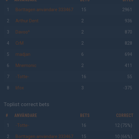
1
Borttagen användare 333467
15
2961
2
Arthur Dent
2
936
3
Davoo^
2
870
4
CrM
2
828
5
madjan
6
694
6
Mnemonic
2
411
7
-Totte-
16
55
8
lifox
3
-375
Toplist correct bets
#
ANVÄNDARE
BETS
CORRECT
1
-Totte-
16
12 (75%)
2
Borttagen användare 333467
15
10 (66%)