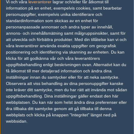
Vi och våra
leverantorer
lagrar och/eller får åtkomst till
Johannes "tabseN" Wodarz
information på en enhet, exempelvis cookies, samt bearbetar
Ismailcan "XANTARES" Dörtkardeş
Tizian "tiziaN" Feldbusch
personuppgifter, exempelvis unika identifierare och
Florian "syrsoN" Rische
standardinformation som skickas av en enhet för
Nils "k1to" Gruhne
personanpassade annonser och andra typer av innehåll,
annons- och innehållsmätning samt målgruppsinsikter, samt för
Complexity Gaming
att utveckla och förbättra produkter.
Med din tillåtelse kan vi och
Kristian "k0nfig" Wienecke
våra leverantörer använda exakta uppgifter om geografisk
Will "RUSH" Wierzba
Justin "jks" Savage
positionering och identifiering via skanning av enheten. Du kan
Valentin "poizon" Vasilev
klicka för att godkänna vår och våra leverantörers
Benjamin "blameF" Bremer
uppgiftsbehandling enligt beskrivningen ovan. Alternativt kan du
få åtkomst till mer detaljerad information och ändra dina
FunPlus Phoenix
inställningar innan du samtycker eller för att neka samtycke.
Martin "STYKO" Styk
Observera att viss behandling av dina personuppgifter kanske
Chris "chrisJ" de Jong
Jesse "zehN" Linjala
inte kräver ditt samtycke, men du har rätt att invända mot sådan
Pavle "Maden" Bošković
uppgiftsbehandling. Dina inställningar gäller endast den här
Asger "farlig" Jensen
webbplatsen. Du kan när som helst ändra dina preferenser eller
dra tillbaka ditt samtycke genom att gå tillbaka till denna
Renegades
webbplats och klicka på knappen "Integritet" längst ned på
Simon "Sico" Williams
webbsidan.
Alistair "aliStair" Johnston
Joshua "INS" Potter
Liam "malta" Schembri