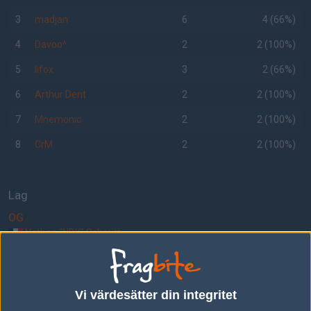
3
madjan
6
4 (66%)
4
Davoo^
2
2 (100%)
5
lifox
3
2 (66%)
6
Arthur Dent
2
2 (100%)
7
Mnemonic
2
2 (100%)
8
CrM
2
2 (100%)
Lag
OG
Nathan "NBK" Schmitt
Valdemar "valde" Vangså
Aleksi "Aleksib" Virolainen
Mateusz "mantuu" Wilczewski
Issa "ISSAA" Murad
Vi värdesätter din integritet
BIG