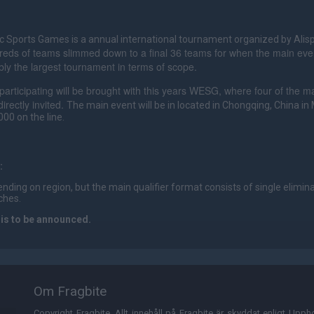
c Sports Games is a annual international tournament organized by Alis
ndreds of teams slimmed down to a final 36 teams for when the main ev
ly the largest tournament in terms of scope.
articipating will be brought with this years WESG, where four of the m
directly invited.
The main event will be in located in Chongqing, China in
000 on the line.
:
nding on region, but the main qualifier format consists of single elimin
ches.
 is to be announced.
Om Fragbite
Copyright Fragbite. Allt innehåll på Fragbite är skyddat enligt Uppho