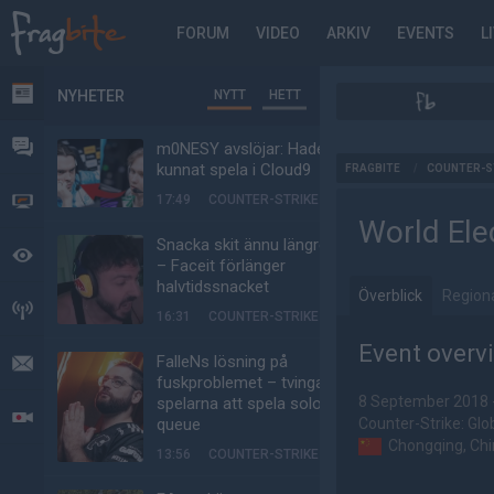
FORUM
VIDEO
ARKIV
EVENTS
L
NYHETER
NYTT
HETT
NYHETER
FORUM
m0NESY avslöjar: Hade
AD
kunnat spela i Cloud9
FRAGBITE
/
COUNTER-S
17:49
COUNTER-STRIKE
VIDEO
World Ele
Snacka skit ännu längre
BEVAKAT
– Faceit förlänger
halvtidssnacket
Överblick
HÄNDELSER
16:31
COUNTER-STRIKE
Event overv
FalleNs lösning på
MEDDELANDEN
fuskproblemet – tvinga
8 September 2018 
spelarna att spela solo-
LIVESÄNDNINGAR
queue
Counter-Strike: Glo
Chongqing, Chi
13:56
COUNTER-STRIKE