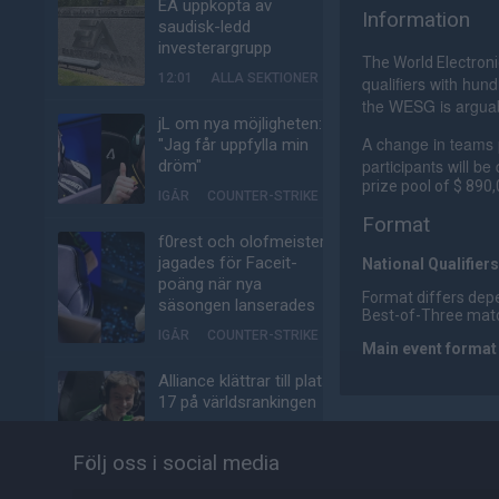
EA uppköpta av
Information
saudisk-ledd
investerargrupp
The World Electroni
12:01
ALLA SEKTIONER
qualifiers with hu
the WESG is arguab
jL om nya möjligheten:
A change in teams p
"Jag får uppfylla min
participants will be 
dröm"
prize pool of $ 890,
IGÅR
COUNTER-STRIKE
Format
f0rest och olofmeister
jagades för Faceit-
National Qualifiers
poäng när nya
Format differs depe
säsongen lanserades
Best-of-Three mat
IGÅR
COUNTER-STRIKE
Main event format
Alliance klättrar till plats
17 på världsrankingen
IGÅR
COUNTER-STRIKE
Följ oss i social media
Johnny Speeds ute ur