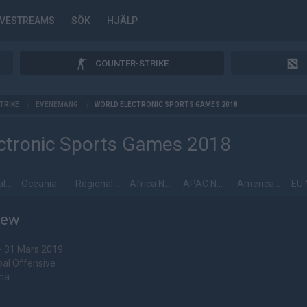
IVESTREAMS
SÖK
HJÄLP
COUNTER-STRIKE
TRIKE
/
EVENEMANG
/
WORLD ELECTRONIC SPORTS GAMES 2018
ctronic Sports Games 2018
Regional Finals
Oceania Qualifier
Regional Finals
Africa National Qualifiers
APAC National Qualfiers
Americas National Qualifiers
iew
- 31 Mars 2019
bal Offensive
na