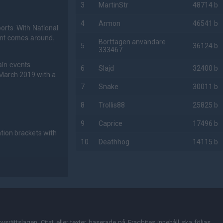
3
MartinStr
48714 b
4
Armon
46541 b
With National
ports.
ent comes around,
Borttagen användare
5
36124 b
333467
ain events
6
Slajd
32400 b
 March 2019 with a
7
Snake
30011 b
8
Trollis88
25825 b
9
Caprice
17496 b
ation brackets with
10
Deathhog
14115 b
AD
vsrättslagen. Citat eller texter baserade på Fragbites innehåll ska följas