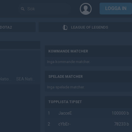
LOGGA IN
DOTA2
LEAGUE OF LEGENDS
AD
KOMMANDE MATCHER
Inga kommande matcher.
SPELADE MATCHER
EU National Qualifiers
SEA National Qualifiers
Inga spelade matcher.
TOPPLISTA TIPSET
1
JacceE
100000 b
2
cYbEr-
78233 b