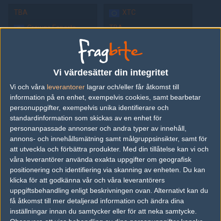
TBA
XTC
Crowns Esports
TBA
Group C - Bracket for 4 teams (2 rounds)
Vi värdesätter din integritet
Round 1 (Semi finals)
Round 2 (Finals)
Final
Vi och våra
leverantorer
lagrar och/eller får åtkomst till
information på en enhet, exempelvis cookies, samt bearbetar
TBA
personuppgifter, exempelvis unika identifierare och
standardinformation som skickas av en enhet för
TBA
Squared Prospec
2
personanpassade annonser och andra typer av innehåll,
annons- och innehållsmätning samt målgruppsinsikter, samt för
WASDWASDwtfcan
1
TBA
WASDWASDwtfcan
2
att utveckla och förbättra produkter.
Med din tillåtelse kan vi och
FreshFox eSport
0
våra leverantörer använda exakta uppgifter om geografisk
positionering och identifiering via skanning av enheten. Du kan
Omgång 1 (1 matcher)
Omgång 2 (1 matcher)
klicka för att godkänna vår och våra leverantörers
uppgiftsbehandling enligt beskrivningen ovan. Alternativt kan du
få åtkomst till mer detaljerad information och ändra dina
TBA
WASDWASDwtfcan
inställningar innan du samtycker eller för att neka samtycke.