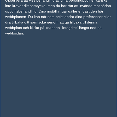
Observera att viss behandling av dina personuppgifter kanske
FreshFox eSport
TBA
inte kräver ditt samtycke, men du har rätt att invända mot sådan
uppgiftsbehandling. Dina inställningar gäller endast den här
Group D - Bracket for 4 teams (2 rounds)
webbplatsen. Du kan när som helst ändra dina preferenser eller
dra tillbaka ditt samtycke genom att gå tillbaka till denna
Round 1 (Semi finals)
Round 2 (Finals)
Final
webbplats och klicka på knappen "Integritet" längst ned på
webbsidan.
TBA
TBA
Alpha Republic
2
A
Riot Gaming
0
TBA
Riot Gaming
2
Solaris Esports
0
Omgång 1 (1 matcher)
Omgång 2 (1 matcher)
TBA
Riot Gaming
Solaris Esports
TBA