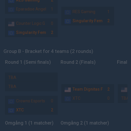
RES Gaming
2
Eparadise Angel
1
RES Gaming
1
Singularity Fem
2
Counter Logic G
0
Singularity Fem
2
Group B - Bracket for 4 teams (2 rounds)
Round 1 (Semi finals)
Round 2 (Finals)
Final
TBA
TBA
Team Dignitas F
2
T
XTC
0
TBA
Crowns Esports
0
XTC
2
Omgång 1 (1 matcher)
Omgång 2 (1 matcher)