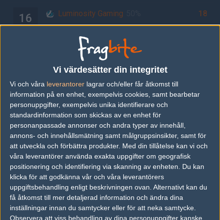
Luminosity Gaming
50%
18
16
NRG Esports
50%
22
OCT
SoaR Gaming
50%
16
16
Gale Force Esports
50%
5
OCT
Vi värdesätter din integritet
Vi och våra
leverantorer
lagrar och/eller får åtkomst till
Splyce
50%
11
information på en enhet, exempelvis cookies, samt bearbetar
16
personuppgifter, exempelvis unika identifierare och
Immortals
50%
16
OCT
standardinformation som skickas av en enhet för
personanpassade annonser och andra typer av innehåll,
Misfits
50%
16
16
annons- och innehållsmätning samt målgruppsinsikter, samt för
att utveckla och förbättra produkter.
Med din tillåtelse kan vi och
Tempo Storm
50%
12
OCT
våra leverantörer använda exakta uppgifter om geografisk
positionering och identifiering via skanning av enheten. Du kan
Rogue
50%
11
16
klicka för att godkänna vår och våra leverantörers
District 7
50%
16
uppgiftsbehandling enligt beskrivningen ovan. Alternativt kan du
OCT
få åtkomst till mer detaljerad information och ändra dina
inställningar innan du samtycker eller för att neka samtycke.
Complexity Gaming
50%
16
15
Observera att viss behandling av dina personuppgifter kanske