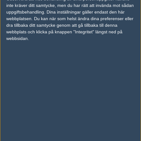
Tempo Storm
50%
12
OCT
inte kräver ditt samtycke, men du har rätt att invända mot sådan
uppgiftsbehandling. Dina inställningar gäller endast den här
webbplatsen. Du kan när som helst ändra dina preferenser eller
Ghost Gaming
50%
5
15
dra tillbaka ditt samtycke genom att gå tillbaka till denna
Rogue
50%
16
OCT
webbplats och klicka på knappen "Integritet" längst ned på
webbsidan.
Immortals
50%
16
15
Counter Logic Gaming Acade
8
OCT
my
50%
Luminosity Gaming
50%
16
15
SoaR Gaming
50%
5
OCT
Misfits
50%
2
15
Rise Nation
50%
16
OCT
NRG Esports
50%
19
15
Gale Force Esports
50%
17
OCT