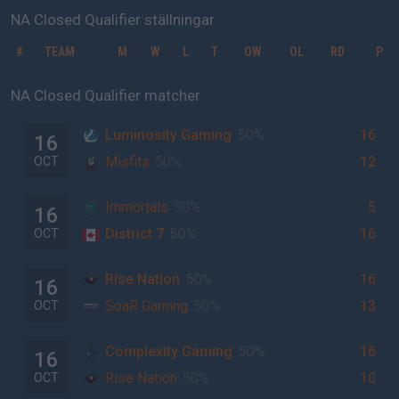
NA Closed Qualifier ställningar
#
TEAM
M
W
L
T
OW
OL
RD
P
NA Closed Qualifier matcher
Luminosity Gaming
50%
16
16
Misfits
50%
12
OCT
Immortals
50%
5
16
District 7
50%
16
OCT
Rise Nation
50%
16
16
SoaR Gaming
50%
13
OCT
Complexity Gaming
50%
16
16
Rise Nation
50%
10
OCT