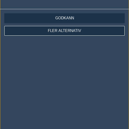
Gale Force Esports
50%
16
OCT
GODKÄNN
Följ oss i social media
FLER ALTERNATIV
Följ oss på Facebook
Följ oss på Twitter
Följ oss på Instagram
Följ oss på Twitch
Information
Annonsering
Copyright och Privacy Policy
Användaravtal
Kontakta