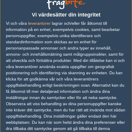
Previous results for
Immortals
Vi värdesätter din integritet
vs.
Splyce
11-16
Vi och våra
leverantorer
lagrar och/eller får åtkomst till
vs.
Counter Logic Gaming Academy
16-8
information på en enhet, exempelvis cookies, samt bearbetar
personuppgifter, exempelvis unika identifierare och
vs.
SoaR Gaming
16-19
standardinformation som skickas av en enhet för
personanpassade annonser och andra typer av innehåll,
vs.
Complexity Gaming
12-16
annons- och innehållsmätning samt målgruppsinsikter, samt för
vs.
Complexity Gaming
9-16
att utveckla och förbättra produkter.
Med din tillåtelse kan vi och
våra leverantörer använda exakta uppgifter om geografisk
vs.
Misfits
9-16
positionering och identifiering via skanning av enheten. Du kan
klicka för att godkänna vår och våra leverantörers
Previous results for
District 7
uppgiftsbehandling enligt beskrivningen ovan. Alternativt kan du
få åtkomst till mer detaljerad information och ändra dina
vs.
Rogue
11-16
inställningar innan du samtycker eller för att neka samtycke.
Observera att viss behandling av dina personuppgifter kanske
vs.
Complexity Gaming
16-9
inte kräver ditt samtycke, men du har rätt att invända mot sådan
vs.
Gorilla Core
4-16
uppgiftsbehandling. Dina inställningar gäller endast den här
webbplatsen. Du kan när som helst ändra dina preferenser eller
vs.
Mythic
11-16
dra tillbaka ditt samtycke genom att gå tillbaka till denna