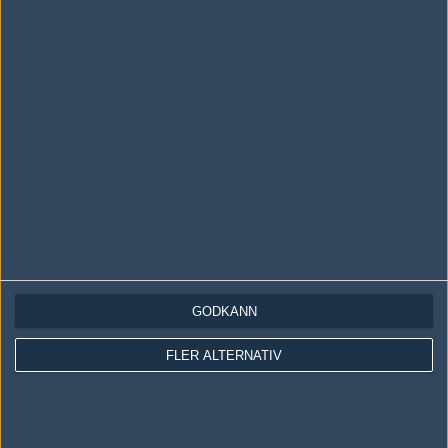
LOGGA IN
REGISTRERA DIG
Följ oss i social media
Följ oss på Facebook
Följ oss på Twitter
GODKÄNN
Följ oss på Instagram
FLER ALTERNATIV
Följ oss på Twitch
Information