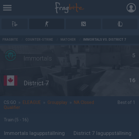
AD
FRAGBITE
/
COUNTER-STRIKE
/
MATCHER
/
IMMORTALS VS. DISTRICT 7
5
Immortals
16
District 7
CS:GO
»
ELEAGUE
»
Groupplay
»
NA Closed
Best of 1
Qualifier
Train
(5 - 16
)
Immortals laguppställning
District 7 laguppställning