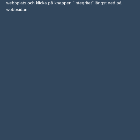
webbplats och klicka på knappen "Integritet" längst ned på
vs.
Fows Money Crew
0-2
webbsidan.
vs.
Rise Nation
0-2
Tipset
Du måste vara inloggad för att kunna satsa våra vackra bites på en
match. Har du inget konto?
Registrera dig
nu, snabbt och smärtfritt!
Immortals
District 7
50%
50%
AD
0 kommentarer —
skriv kommentar
Ingen har skrivit någon kommentar ännu.
Skriv en kommentar
Upp