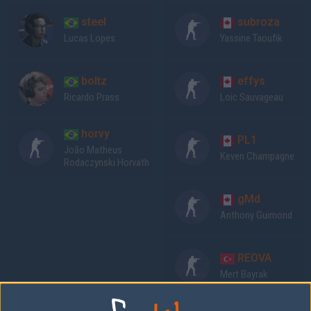
steel
subroza
Lucas Lopes
Yassine Taoufik
boltz
effys
Ricardo Prass
Loic Sauvageau
horvy
PL1
João Matheus
Keven Champagne
Rodaczynski Horvath
gMd
Anthony Guimond
REOVA
Mert Bayrak