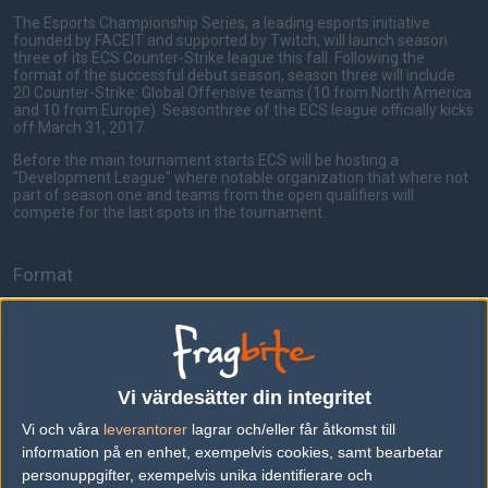
The Esports Championship Series, a leading esports initiative
founded by FACEIT and supported by Twitch, will launch season
three of its ECS Counter-Strike league this fall. Following the
format of the successful debut season, season three will include
20 Counter-Strike: Global Offensive teams (10 from North America
and 10 from Europe). Seasonthree of the ECS league officially kicks
off March 31, 2017.
Before the main tournament starts ECS will be hosting a
"Development League" where notable organization that where not
part of season one and teams from the open qualifiers will
compete for the last spots in the tournament.
Format
Open Qualifiers
- 2 open qualifiers per region
- Single-Elimination Brackets
- Best-of-One Matches
Vi värdesätter din integritet
- 4 Teams from each region will proceed to development league
Vi och våra
leverantorer
lagrar och/eller får åtkomst till
information på en enhet, exempelvis cookies, samt bearbetar
Development League
personuppgifter, exempelvis unika identifierare och