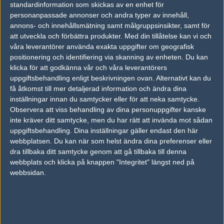
- 8 Teams, 4 invited, 4 from open qualifiers
standardinformation som skickas av en enhet för
- Round-Robin Group Stage
personanpassade annonser och andra typer av innehåll,
- Best-of-Two Matches
annons- och innehållsmätning samt målgruppsinsikter, samt för
- Top 2 Teams from each region proceed to promotion stage
att utveckla och förbättra produkter.
Med din tillåtelse kan vi och
våra leverantörer använda exakta uppgifter om geografisk
positionering och identifiering via skanning av enheten. Du kan
Promotion Matches
klicka för att godkänna vår och våra leverantörers
- Last 2 teams from ECS Season 2
uppgiftsbehandling enligt beskrivningen ovan. Alternativt kan du
* Europe Teams: Virtus Pro & Fnatic
få åtkomst till mer detaljerad information och ändra dina
* North America Teams: Team SoloMid & Complexity Gaming
- Top 2 teams from development league
inställningar innan du samtycker eller för att neka samtycke.
- Single-Elimination Bracket
Observera att viss behandling av dina personuppgifter kanske
- Best-of-Five Matches
inte kräver ditt samtycke, men du har rätt att invända mot sådan
- Top 2 teams proceed to league play stage
uppgiftsbehandling. Dina inställningar gäller endast den här
webbplatsen. Du kan när som helst ändra dina preferenser eller
dra tillbaka ditt samtycke genom att gå tillbaka till denna
League Play
webbplats och klicka på knappen "Integritet" längst ned på
- 10 Teams
webbsidan.
* 8 Teams from Season 2
* 2 Teams from Promotion Stage
-
Each team plays each other team in two Best-of-One series
- Top 4 teams proceed to finals stage
- bottom 2 teams are relegated to season 4 promotion stage
- other teams remain in season 4