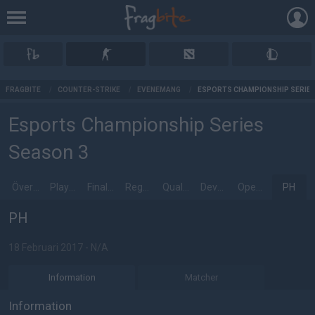
AD
FRAGBITE
/
COUNTER-STRIKE
/
EVENEMANG
/
ESPORTS CHAMPIONSHIP SERIES
Esports Championship Series
Season 3
Överblick
Playoffs
Finals Group Stage
Regular Season
Qualification Matches
Development League
Open Qualifiers
PH
PH
18 Februari 2017 - N/A
Information
Matcher
Information