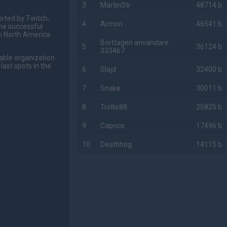
3
MartinStr
48714 b
orted by Twitch,
4
Armon
46541 b
the successful
om North America
Borttagen användare
5
36124 b
333467
able organization
last spots in the
6
Slajd
32400 b
7
Snake
30011 b
8
Trollis88
25825 b
9
Caprice
17496 b
10
Deathhog
14115 b
AD