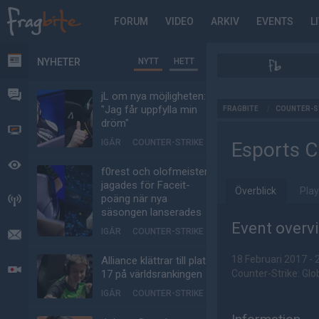
FORUM
VIDEO
ARKIV
EVENTS
L
NYHETER
NYTT
HETT
NYHETER
FORUM
jL om nya möjligheten:
AD
"Jag får uppfylla min
FRAGBITE
/
COUNTER-S
dröm"
VIDEO
IGÅR
COUNTER-STRIKE
Esports C
BEVAKAT
f0rest och olofmeister
jagades för Faceit-
Överblick
Play
poäng när nya
HÄNDELSER
säsongen lanserades
Event overv
IGÅR
COUNTER-STRIKE
MEDDELANDEN
18 Februari 2017 - 
Alliance klättrar till plats
LIVESÄNDNINGAR
17 på världsrankingen
Counter-Strike: Glo
IGÅR
COUNTER-STRIKE