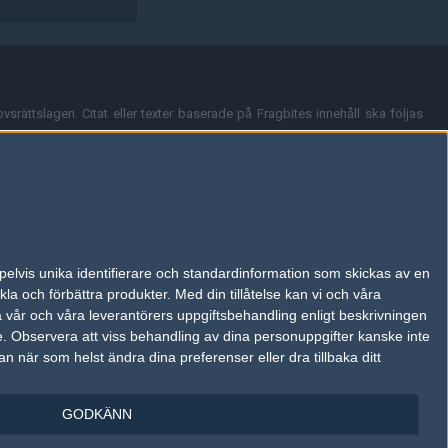
vsrättslagen. Citat eller texter baserade på Fragbites innehåll ska följas
nt och överensstämmer inte nödvändigtvis med Fragbites åsikter.
en kan du skicka iväg ett email till
vår support
.
tion så som t.ex. användarnamn. Cookies sparas även när man deltar i
pelvis unika identifierare och standardinformation som skickas av en
du stänga av cookies i din webbläsares inställningar eller välja att inte
la och förbättra produkter.
Med din tillåtelse kan vi och våra
ktronisk kommunikation som trädde i kraft 25 juli 2003.
a vår och våra leverantörers uppgiftsbehandling enligt beskrivningen
e.
Observera att viss behandling av dina personuppgifter kanske inte
 när som helst ändra dina preferenser eller dra tillbaka ditt
GODKÄNN