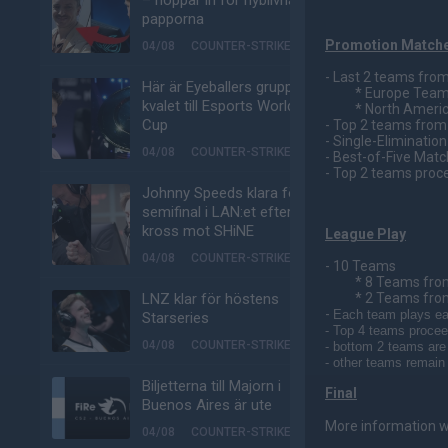
– hoppar in för nyblivna
papporna
Promotion Match
04/08
COUNTER-STRIKE
- Last 2 teams fro
Här är Eyeballers grupp i
* Europe Teams: V
kvalet till Esports World
* North America 
Cup
- Top 2 teams fro
- Single-Eliminatio
04/08
COUNTER-STRIKE
- Best-of-Five Mat
- Top 2 teams proc
Johnny Speeds klara för
semifinal i LAN:et efter
kross mot SHiNE
League Play
04/08
COUNTER-STRIKE
- 10 Teams
* 8 Teams from
LNZ klar för höstens
* 2 Teams from 
-
Each team plays ea
Starseries
- Top 4 teams proceed
04/08
COUNTER-STRIKE
- bottom 2 teams are
- other teams remain
Biljetterna till Majorn i
Final
Buenos Aires är ute
More information wi
04/08
COUNTER-STRIKE