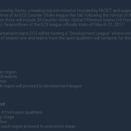
nship Series, a leading esports initiative founded by FACEIT and supp
hree of its ECS Counter-Strike league this fall. Following the format of 
n three will include 20 Counter-Strike: Global Offensive teams (10 fr
. Seasonthree of the ECS league officially kicks off March 31, 2017.
urnament starts ECS will be hosting a "Development League" where not
 of season one and teams from the open qualifiers will compete for the 
per region
n Brackets
ches
h region will proceed to development league
gue
, 4 from open qualifiers
up Stage
ches
 each region proceed to promotion stage