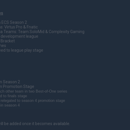
es
m ECS Season 2
irtus Pro & Fnatic
Teams: Team SoloMid & Complexity Gaming
m development league
n Bracket
ches
eed to league play stage
 Season 2
Promotion Stage
ch other team in two Best-of-One series
 to finals stage
 relegated to season 4 promotion stage
 in season 4
ll be added once it becomes available.