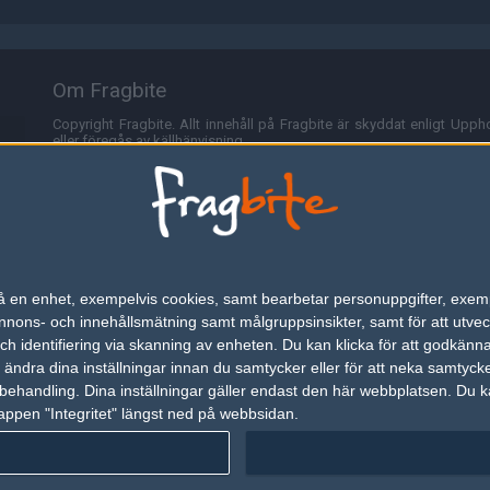
Om Fragbite
Copyright Fragbite. Allt innehåll på Fragbite är skyddat enligt Uppho
eller föregås av källhänvisning.
Alla åsikter uttryckta på Fragbite representerar varje enskild skribe
Programmering och design av
Fredric Bohlin
. För frågor rörande sajt
Cookies
Fragbite använder cookies för att spara användarspecifik informa
n på en enhet, exempelvis cookies, samt bearbetar personuppgifter, exem
omröstningar och för att föra statistik. För att slippa cookies kan 
ons- och innehållsmätning samt målgruppsinsikter, samt för att utveck
besöka Fragbite. Den här textraden finns här på grund av lagen om ele
h identifiering via skanning av enheten. Du kan klicka för att godkänn
h ändra dina inställningar innan du samtycker eller för att neka samtyck
Annonsering
behandling. Dina inställningar gäller endast den här webbplatsen. Du kan
appen "Integritet" längst ned på webbsidan.
Är du intresserad av att annonsera på Fragbite,
tryck här
.