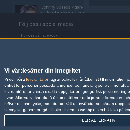
Johnny Speeds vidare till
slutspel – skickar hem
Metizport från Stake
Följ oss i social media
Pulse
03/08
COUNTER-STRIKE
Följ oss på Facebook
Majorvinnaren lämnar
Följ oss på Twitter
äntligen VP – ute på fria
marknaden
Följ oss på Instagram
03/08
COUNTER-STRIKE
Följ oss på Twitch
Vi värdesätter din integritet
Johnny Speeds slår ut
Information
Vi och våra
leverantorer
lagrar och/eller får åtkomst till informatio
Lilmix, möter Metizport i
avgörande matchen
enhet för personanpassade annonser och andra typer av innehåll, ann
Annonsering
leverantörer använda exakta uppgifter om geografisk positionering oc
03/08
COUNTER-STRIKE
ovan. Alternativt kan du få åtkomst till mer detaljerad information oc
Copyright och Privacy Policy
kräver ditt samtycke, men du har rätt att invända mot sådan uppgifts
Metizport slår Johnny
samtycke genom att gå tillbaka till denna webbplats och klicka på kn
Användaravtal
Speeds i MaiL09:s
debutmatch
FLER ALTERNATIV
Kontakta
03/08
COUNTER-STRIKE