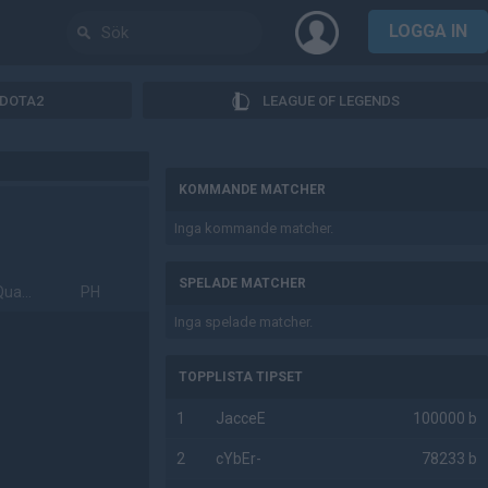
LOGGA IN
DOTA2
LEAGUE OF LEGENDS
AD
KOMMANDE MATCHER
Inga kommande matcher.
SPELADE MATCHER
Open Qualifiers
PH
Inga spelade matcher.
TOPPLISTA TIPSET
1
JacceE
100000 b
2
cYbEr-
78233 b