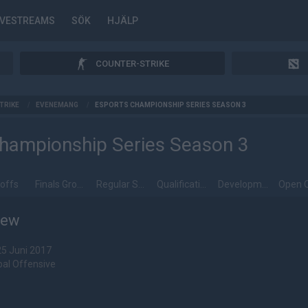
IVESTREAMS
SÖK
HJÄLP
COUNTER-STRIKE
TRIKE
/
EVENEMANG
/
ESPORTS CHAMPIONSHIP SERIES SEASON 3
hampionship Series Season 3
offs
Finals Group Stage
Regular Season
Qualification Matches
Development League
iew
25 Juni 2017
bal Offensive