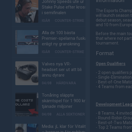
Information
Johnny Speeds ute ur
Stake Pulse efter kross
The Esports Champio
i semifinalen
will launch season t
debut season, seaso
IGÅR
COUNTER-STRIKE
and 10 from Europe)
Alla de 100 bästa
Before the main to
Premier-spelarna fuskar
that where not part
tournament.
enligt ny granskning
IGÅR
COUNTER-STRIKE
Format
Valves nya VR-
Open Qualifiers
headset ser ut att bli
- 2 open qualifiers 
ännu dyrare
- Single-Eliminatio
- Best-of-One Mat
04/08
HÅRDVARA
- 4 Teams from eac
Tonåring släppte
skämtspel för 1 900 kr –
Development Lea
tjänade miljoner
- 8 Teams, 4 invited
04/08
ALLA SEKTIONER
- Round-Robin Gro
- Best-of-Two Mat
Media: jL klar för Vitality
- Top 2 Teams from