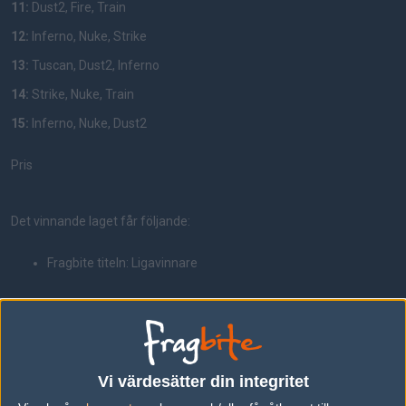
11:
Dust2, Fire, Train
12:
Inferno, Nuke, Strike
13:
Tuscan, Dust2, Inferno
14:
Strike, Nuke, Train
15:
Inferno, Nuke, Dust2
Pris
Det vinnande laget får följande:
Fragbite titeln: Ligavinnare
Format
Vi värdesätter din integritet
Lag