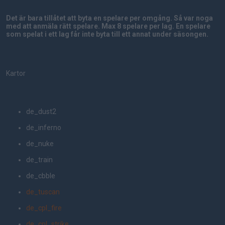
Det är bara tillåtet att byta en spelare per omgång. Så var noga
med att anmäla rätt spelare. Max 8 spelare per lag. En spelare
som spelat i ett lag får inte byta till ett annat under säsongen.
Kartor
de_dust2
de_inferno
de_nuke
de_train
de_cbble
de_tuscan
de_cpl_fire
de_cpl_strike