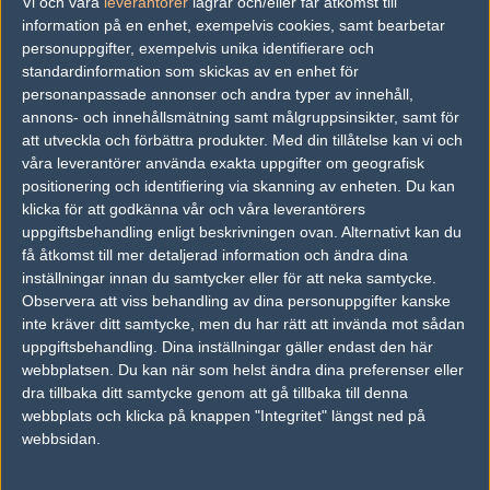
Vi och våra
leverantorer
lagrar och/eller får åtkomst till
Familjen
information på en enhet, exempelvis cookies, samt bearbetar
personuppgifter, exempelvis unika identifierare och
Fayow
standardinformation som skickas av en enhet för
Aspudds 3liten
personanpassade annonser och andra typer av innehåll,
annons- och innehållsmätning samt målgruppsinsikter, samt för
tempklanen
att utveckla och förbättra produkter.
Med din tillåtelse kan vi och
våra leverantörer använda exakta uppgifter om geografisk
MAVEN
positionering och identifiering via skanning av enheten. Du kan
klicka för att godkänna vår och våra leverantörers
windoze
uppgiftsbehandling enligt beskrivningen ovan. Alternativt kan du
maximus
få åtkomst till mer detaljerad information och ändra dina
inställningar innan du samtycker eller för att neka samtycke.
eso
Observera att viss behandling av dina personuppgifter kanske
inte kräver ditt samtycke, men du har rätt att invända mot sådan
enormous
uppgiftsbehandling. Dina inställningar gäller endast den här
webbplatsen. Du kan när som helst ändra dina preferenser eller
SUPAHSTAR
dra tillbaka ditt samtycke genom att gå tillbaka till denna
dyfu
webbplats och klicka på knappen "Integritet" längst ned på
webbsidan.
Iskall