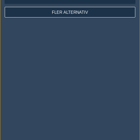
Total Gaming
FLER ALTERNATIV
SplitVision
knegare
Games4u.se
honproffs
mourn
atheist
bevara
Awakening
Remember The Titans.
themix
clan.huggORM