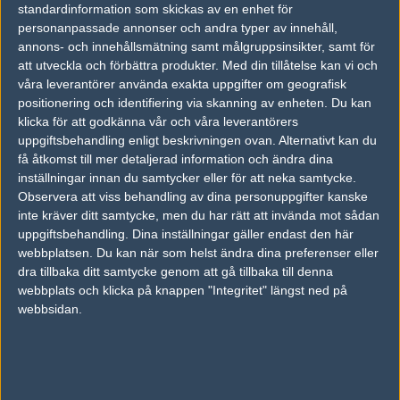
standardinformation som skickas av en enhet för
Tipset
personanpassade annonser och andra typer av innehåll,
Du måste vara inloggad för att kunna satsa våra vackra bites på en
annons- och innehållsmätning samt målgruppsinsikter, samt för
match. Har du inget konto?
Registrera dig
nu, snabbt och smärtfritt!
att utveckla och förbättra produkter.
Med din tillåtelse kan vi och
våra leverantörer använda exakta uppgifter om geografisk
DYK
error
positionering och identifiering via skanning av enheten. Du kan
klicka för att godkänna vår och våra leverantörers
50%
50%
uppgiftsbehandling enligt beskrivningen ovan. Alternativt kan du
få åtkomst till mer detaljerad information och ändra dina
AD
inställningar innan du samtycker eller för att neka samtycke.
1 kommentarer —
skriv kommentar
Observera att viss behandling av dina personuppgifter kanske
inte kräver ditt samtycke, men du har rätt att invända mot sådan
uppgiftsbehandling. Dina inställningar gäller endast den här
#1
dirigenteN
webbplatsen. Du kan när som helst ändra dina preferenser eller
1
Old School
dra tillbaka ditt samtycke genom att gå tillbaka till denna
2009-09-21 14:58
webbplats och klicka på knappen "Integritet" längst ned på
webbsidan.
dock inte wo 2-0(16-10, 16-3) GG!
Skriv en kommentar
Upp