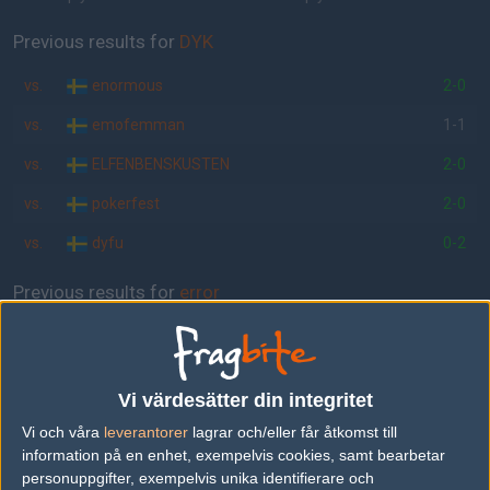
Previous results for
DYK
vs.
enormous
2-0
vs.
emofemman
1-1
vs.
ELFENBENSKUSTEN
2-0
vs.
pokerfest
2-0
vs.
dyfu
0-2
Previous results for
error
vs.
dyfu
2-0
vs.
pageup
2-0
Vi värdesätter din integritet
vs.
NÖFFMODE
1-2
Vi och våra
leverantorer
lagrar och/eller får åtkomst till
vs.
nonamers
2-0
information på en enhet, exempelvis cookies, samt bearbetar
personuppgifter, exempelvis unika identifierare och