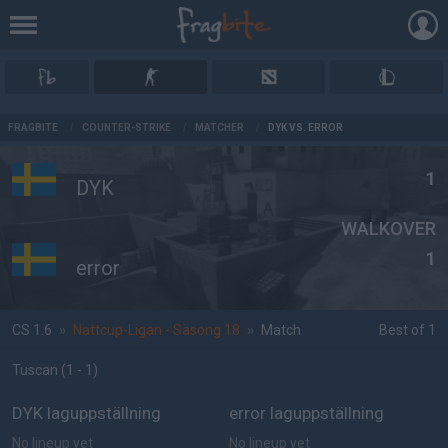
AD
FRAGBITE
/
COUNTER-STRIKE
/
MATCHER
/
DYK VS. ERROR
1
DYK
WALKOVER
1
error
CS 1.6
»
Nattcup-Ligan - Säsong 18
»
Match
Best of 1
Tuscan
(1 - 1
)
DYK laguppställning
error laguppställning
No lineup yet
No lineup yet