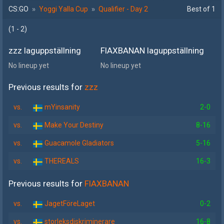
CS:GO
»
Yoggi Yalla Cup
»
Qualifier - Day 2
Best of 1
(1 - 2
)
zzz laguppställning
FlAXBANAN laguppställning
No lineup yet
No lineup yet
Previous results for
zzz
vs.
mYinsanity
2-0
vs.
Make Your Destiny
8-16
vs.
Guacamole Gladiators
5-16
vs.
THEREALS
16-3
Previous results for
FlAXBANAN
vs.
JagetFöreLaget
0-2
vs.
storleksdiskriminerare
16-8