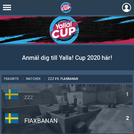
Anmäl dig till Yalla! Cup 2020 här!
FRAGBITE
/
MATCHER
/
ZZZ VS. FLAXBANAN
1
zzz
2
FlAXBANAN