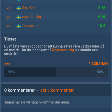
vs.
Skrr Skrr
2-16
vs.
namnbricka
4-16
vs.
fenixorden
16-5
Tipset
Du måste vara inloggad för att kunna satsa våra vackra bites på
en match. Har du inget konto?
Registrera dig
nu, snabbt och
smärtfritt!
zzz
FlAXBANAN
50%
50%
0 kommentarer —
skriv kommentar
Ingen har skrivit någon kommentar ännu.