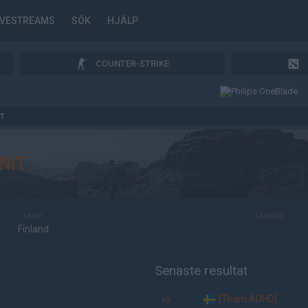
IVESTREAMS
SÖK
HJÄLP
COUNTER-STRIKE
IT
NiT
LAND
LÄNKAR
Finland
Senaste resultat
vs.
[Team ADHD]