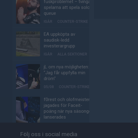
fuskproblemet – tvinga
spelarna att spela solo-
queue
IGÅR
COUNTER-STRIKE
EA uppköpta av
saudisk-ledd
investerargrupp
IGÅR
ALLA SEKTIONER
jL om nya möjligheten:
"Jag får uppfylla min
dröm"
05/08
COUNTER-STRIKE
f0rest och olofmeister
jagades för Faceit-
poäng när nya säsongen
lanserades
05/08
COUNTER-STRIKE
Följ oss i social media