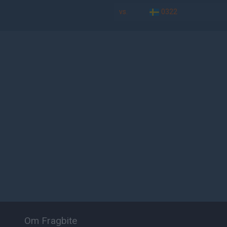
vs.
0322
Om Fragbite