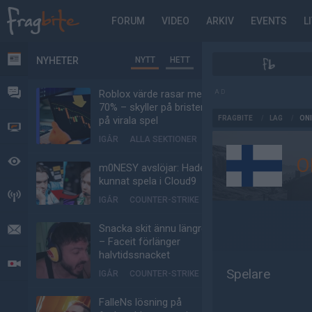
FORUM
VIDEO
ARKIV
EVENTS
L
NYHETER
NYTT
HETT
NYHETER
FORUM
Roblox värde rasar med
AD
70% – skyller på bristen
FRAGBITE
/
LAG
/
ON
på virala spel
VIDEO
IGÅR
ALLA SEKTIONER
O
BEVAKAT
m0NESY avslöjar: Hade
kunnat spela i Cloud9
HÄNDELSER
IGÅR
COUNTER-STRIKE
Snacka skit ännu längre
MEDDELANDEN
– Faceit förlänger
halvtidssnacket
LIVESÄNDNINGAR
Spelare
IGÅR
COUNTER-STRIKE
FalleNs lösning på