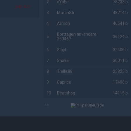
2
cYbEr-
78233 b
340-520
3
MartinStr
48714 b
4
Armon
46541 b
Borttagen användare
5
36124 b
333467
6
Slajd
32400 b
7
Snake
30011 b
8
Trollis88
25825 b
9
Caprice
17496 b
10
Deathhog
14115 b
AD