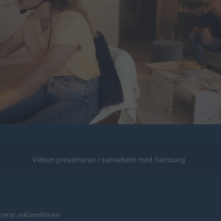
Videon presenteras i samarbete med Samsung
cerat reklamfilmen