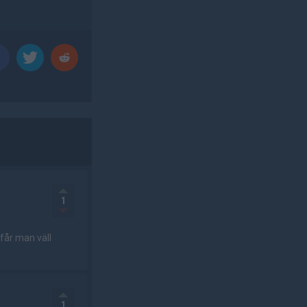
1
 får man väll
1