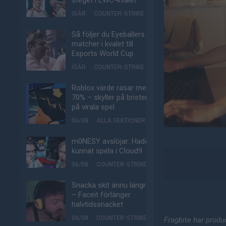
steget i EWC-kvalet
IGÅR
COUNTER-STRIKE
Så följer du Eyeballers
matcher i kvalet till
Esports World Cup
IGÅR
COUNTER-STRIKE
Roblox värde rasar med
70% – skyller på bristen
på virala spel
06/08
ALLA SEKTIONER
m0NESY avslöjar: Hade
kunnat spela i Cloud9
06/08
COUNTER-STRIKE
Snacka skit ännu längre
– Faceit förlänger
halvtidssnacket
06/08
COUNTER-STRIKE
Fragbite har produ