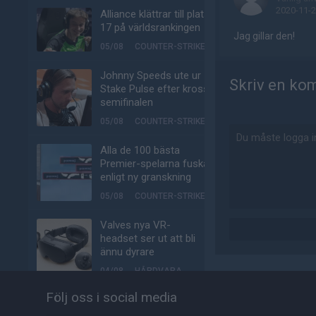
2020-11-2
Alliance klättrar till plats
17 på världsrankingen
Jag gillar den!
05/08
COUNTER-STRIKE
Johnny Speeds ute ur
Skriv en ko
Stake Pulse efter kross i
semifinalen
05/08
COUNTER-STRIKE
Alla de 100 bästa
Premier-spelarna fuskar
enligt ny granskning
05/08
COUNTER-STRIKE
Valves nya VR-
headset ser ut att bli
ännu dyrare
04/08
HÅRDVARA
Följ oss i social media
Tonåring släppte
skämtspel för 1 900 kr –