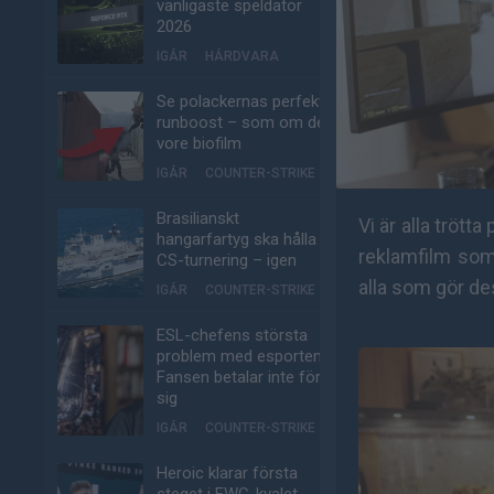
vanligaste speldator
2026
IGÅR
HÅRDVARA
Se polackernas perfekta
runboost – som om det
vore biofilm
IGÅR
COUNTER-STRIKE
Brasilianskt
Vi är alla trött
hangarfartyg ska hålla
reklamfilm som
CS-turnering – igen
alla som gör de
IGÅR
COUNTER-STRIKE
ESL-chefens största
problem med esporten:
Fansen betalar inte för
sig
IGÅR
COUNTER-STRIKE
Heroic klarar första