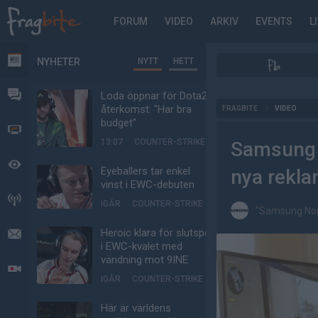
FORUM
VIDEO
ARKIV
EVENTS
L
NYHETER
NYTT
HETT
NYHETER
FORUM
Loda öppnar för Dota2-
AD
återkomst: "Har bra
FRAGBITE
/
VIDEO
budget"
VIDEO
13:07
COUNTER-STRIKE
Samsung g
BEVAKAT
Eyeballers tar enkel
nya rekla
vinst i EWC-debuten
HÄNDELSER
IGÅR
COUNTER-STRIKE
"Samsung Nor
Heroic klara för slutspel
MEDDELANDEN
i EWC-kvalet med
vändning mot 9INE
LIVESÄNDNINGAR
IGÅR
COUNTER-STRIKE
Här är världens