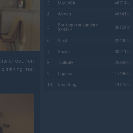
3
MartinStr
48714 b
4
Armon
46541 b
Borttagen användare
5
36124 b
333467
6
Slajd
32400 b
7
Snake
30011 b
ailerröst. I en
8
Trollis88
25825 b
 blinkning mot
9
Caprice
17496 b
10
Deathhog
14115 b
AD