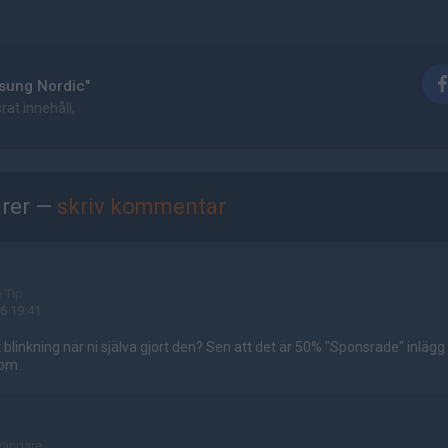
sung Nordic"
at innehåll,
rer —
skriv kommentar
e Tip
6 19:41
t blinkning när ni själva gjort den? Sen att det är 50% "Sponsrade" inlägg
 om.
vändare