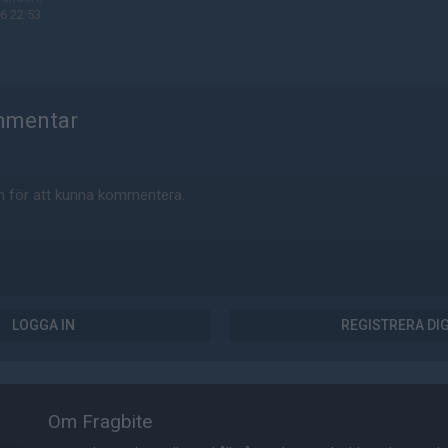
6 22:53
mmentar
LOGGA IN
REGISTRERA DI
Om Fragbite