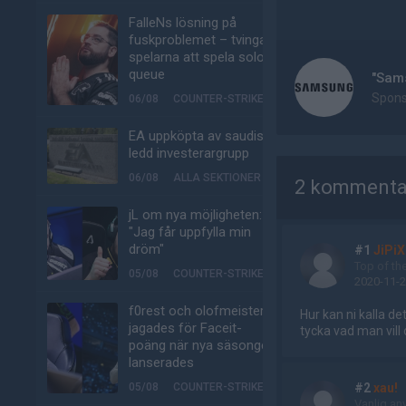
FalleNs lösning på
fuskproblemet – tvinga
spelarna att spela solo-
queue
"Sam
Sponsr
06/08
COUNTER-STRIKE
EA uppköpta av saudisk-
ledd investerargrupp
AD
06/08
ALLA SEKTIONER
2 kommenta
jL om nya möjligheten:
"Jag får uppfylla min
dröm"
#1
JiPiX
Top of th
05/08
COUNTER-STRIKE
2020-11-2
f0rest och olofmeister
Hur kan ni kalla de
jagades för Faceit-
tycka vad man vill
poäng när nya säsongen
lanserades
05/08
COUNTER-STRIKE
#2
xau!
Vanlig an