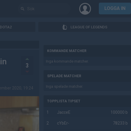
LOGGA IN
DOTA2
LEAGUE OF LEGENDS
AD
KOMMANDE MATCHER
in
Inga kommande matcher.
3
SPELADE MATCHER
Inga spelade matcher.
ember 2020, 19:24
TOPPLISTA TIPSET
1
JacceE
100000 b
2
cYbEr-
78233 b