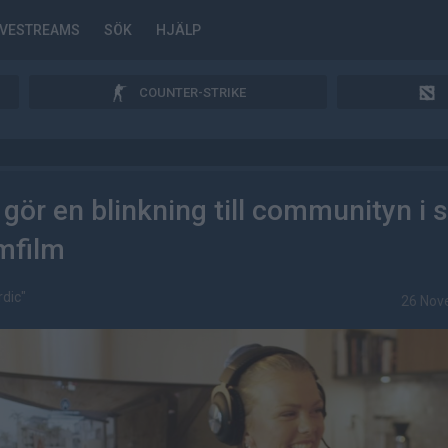
IVESTREAMS
SÖK
HJÄLP
COUNTER-STRIKE
ör en blinkning till communityn i s
mfilm
dic"
26 Nov