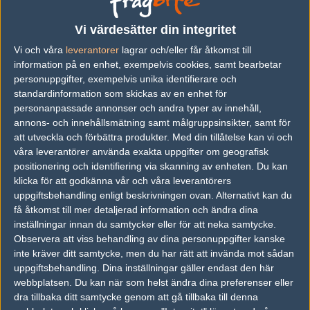
Vi värdesätter din integritet
Följ oss i social media
Vi och våra
leverantorer
lagrar och/eller får åtkomst till
information på en enhet, exempelvis cookies, samt bearbetar
Följ oss på Facebook
personuppgifter, exempelvis unika identifierare och
Följ oss på Twitter
standardinformation som skickas av en enhet för
personanpassade annonser och andra typer av innehåll,
Följ oss på Instagram
annons- och innehållsmätning samt målgruppsinsikter, samt för
att utveckla och förbättra produkter.
Med din tillåtelse kan vi och
Följ oss på Twitch
våra leverantörer använda exakta uppgifter om geografisk
positionering och identifiering via skanning av enheten. Du kan
Information
klicka för att godkänna vår och våra leverantörers
Annonsering
uppgiftsbehandling enligt beskrivningen ovan. Alternativt kan du
få åtkomst till mer detaljerad information och ändra dina
Copyright och Privacy Policy
inställningar innan du samtycker eller för att neka samtycke.
Observera att viss behandling av dina personuppgifter kanske
Användaravtal
inte kräver ditt samtycke, men du har rätt att invända mot sådan
Kontakta
uppgiftsbehandling. Dina inställningar gäller endast den här
webbplatsen. Du kan när som helst ändra dina preferenser eller
dra tillbaka ditt samtycke genom att gå tillbaka till denna
Om Fragbite