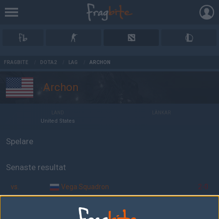
AD
FRAGBITE
/
DOTA2
/
LAG
/
ARCHON
Archon
LAND
LÄNKAR
United States
Spelare
Senaste resultat
vs.
Vega Squadron
2-0
vs.
MVP Phoenix
1-2