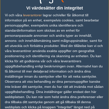
Följ oss i social media
Vi värdesätter din integritet
Följ oss på Facebook
Vi och våra
leverantorer
lagrar och/eller får åtkomst till
information på en enhet, exempelvis cookies, samt bearbetar
Följ oss på Twitter
personuppgifter, exempelvis unika identifierare och
standardinformation som skickas av en enhet för
Följ oss på Instagram
personanpassade annonser och andra typer av innehåll,
Följ oss på Twitch
annons- och innehållsmätning samt målgruppsinsikter, samt för
att utveckla och förbättra produkter.
Med din tillåtelse kan vi och
Information
våra leverantörer använda exakta uppgifter om geografisk
positionering och identifiering via skanning av enheten. Du kan
Annonsering
klicka för att godkänna vår och våra leverantörers
uppgiftsbehandling enligt beskrivningen ovan. Alternativt kan du
Copyright och Privacy Policy
få åtkomst till mer detaljerad information och ändra dina
inställningar innan du samtycker eller för att neka samtycke.
Användaravtal
Observera att viss behandling av dina personuppgifter kanske
Kontakta
inte kräver ditt samtycke, men du har rätt att invända mot sådan
uppgiftsbehandling. Dina inställningar gäller endast den här
webbplatsen. Du kan när som helst ändra dina preferenser eller
Om Fragbite
dra tillbaka ditt samtycke genom att gå tillbaka till denna
Copyright Fragbite. Allt innehåll på Fragbite är skyddat enligt
webbplats och klicka på knappen "Integritet" längst ned på