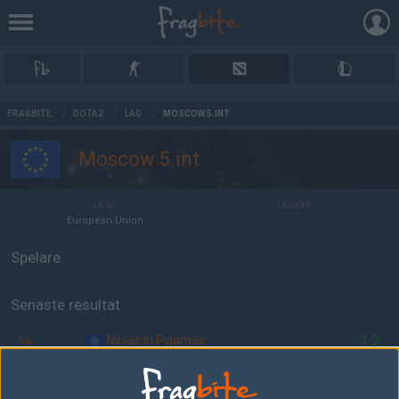
AD
FRAGBITE
/
DOTA2
/
LAG
/
MOSCOW 5.INT
Moscow 5.int
LAND
LÄNKAR
European Union
Spelare
Senaste resultat
vs.
Ninjas in Pyjamas
1-2