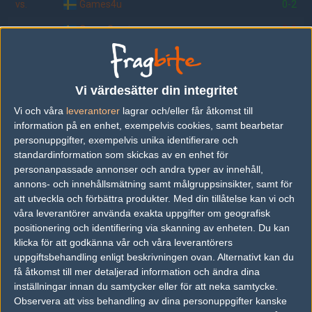
vs.
Games4u
0-2
vs.
Crave Gaming
2-0
vs.
ColdGame
2-0
vs.
Copenhagen Wolves
2-0
Vi värdesätter din integritet
vs.
MayaM Gaming
0-2
Vi och våra
leverantorer
lagrar och/eller får åtkomst till
information på en enhet, exempelvis cookies, samt bearbetar
vs.
Gamla teaM_x
1-2
personuppgifter, exempelvis unika identifierare och
standardinformation som skickas av en enhet för
vs.
ROCKSTAR
2-0
personanpassade annonser och andra typer av innehåll,
vs.
ColdGame (CS:GO)
2-1
annons- och innehållsmätning samt målgruppsinsikter, samt för
att utveckla och förbättra produkter.
Med din tillåtelse kan vi och
våra leverantörer använda exakta uppgifter om geografisk
positionering och identifiering via skanning av enheten. Du kan
Följ oss i social media
klicka för att godkänna vår och våra leverantörers
uppgiftsbehandling enligt beskrivningen ovan. Alternativt kan du
Följ oss på Facebook
få åtkomst till mer detaljerad information och ändra dina
inställningar innan du samtycker eller för att neka samtycke.
Följ oss på Twitter
Observera att viss behandling av dina personuppgifter kanske