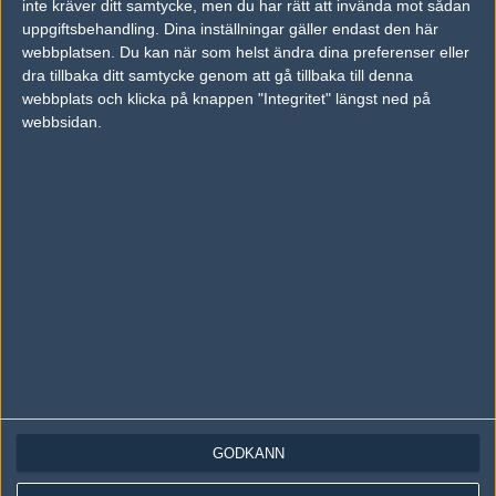
inte kräver ditt samtycke, men du har rätt att invända mot sådan
Följ oss på Instagram
uppgiftsbehandling. Dina inställningar gäller endast den här
Följ oss på Twitch
webbplatsen. Du kan när som helst ändra dina preferenser eller
dra tillbaka ditt samtycke genom att gå tillbaka till denna
Information
webbplats och klicka på knappen "Integritet" längst ned på
webbsidan.
Annonsering
Copyright och Privacy Policy
Användaravtal
Kontakta
Om Fragbite
Copyright Fragbite. Allt innehåll på Fragbite är skyddat enligt
Upphovsrättslagen. Citat eller texter baserade på Fragbites innehåll ska
följas eller föregås av källhänvisning.
Alla åsikter uttryckta på Fragbite representerar varje enskild skribent och
överensstämmer inte nödvändigtvis med Fragbites åsikter.
GODKÄNN
Programmering och design av
Fredric Bohlin
. För frågor rörande sajten
kan du skicka iväg ett email till
vår support
.