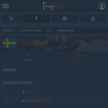
AD
FRAGBITE
/
COUNTER-STRIKE
/
LAG
/
HIGHROLLERS
hiGhrollers
LAND
LÄNKAR
Sweden
Website
Spelare
Senaste resultat
vs.
ESG!
0-2
vs.
#TEAMGLOBAL
0-2