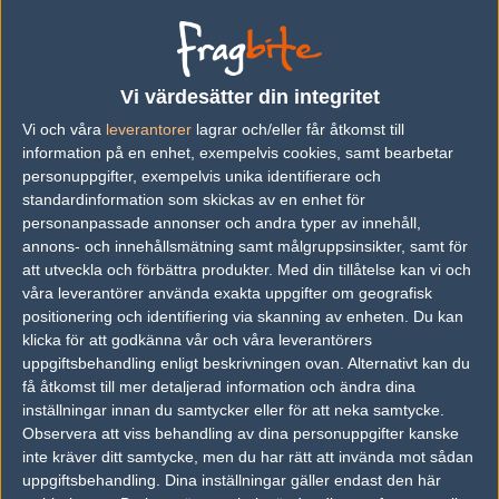
vs.
burned
2-16
vs.
lanboken
14-16
vs.
Det_Blev
11-16
Vi värdesätter din integritet
vs.
bobo
7-16
Vi och våra
leverantorer
lagrar och/eller får åtkomst till
information på en enhet, exempelvis cookies, samt bearbetar
personuppgifter, exempelvis unika identifierare och
standardinformation som skickas av en enhet för
personanpassade annonser och andra typer av innehåll,
Följ oss i social media
annons- och innehållsmätning samt målgruppsinsikter, samt för
Följ oss på Facebook
att utveckla och förbättra produkter.
Med din tillåtelse kan vi och
våra leverantörer använda exakta uppgifter om geografisk
Följ oss på Twitter
positionering och identifiering via skanning av enheten. Du kan
klicka för att godkänna vår och våra leverantörers
Följ oss på Instagram
uppgiftsbehandling enligt beskrivningen ovan. Alternativt kan du
Följ oss på Twitch
få åtkomst till mer detaljerad information och ändra dina
inställningar innan du samtycker eller för att neka samtycke.
Information
Observera att viss behandling av dina personuppgifter kanske
inte kräver ditt samtycke, men du har rätt att invända mot sådan
Annonsering
uppgiftsbehandling. Dina inställningar gäller endast den här