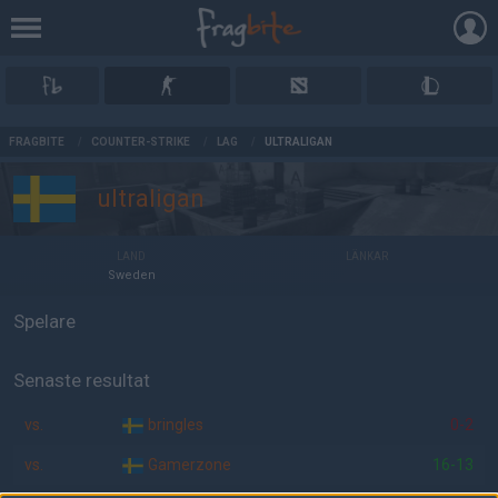
AD
FRAGBITE
/
COUNTER-STRIKE
/
LAG
/
ULTRALIGAN
ultraligan
LAND
LÄNKAR
Sweden
Spelare
Senaste resultat
vs.
bringles
0-2
vs.
Gamerzone
16-13