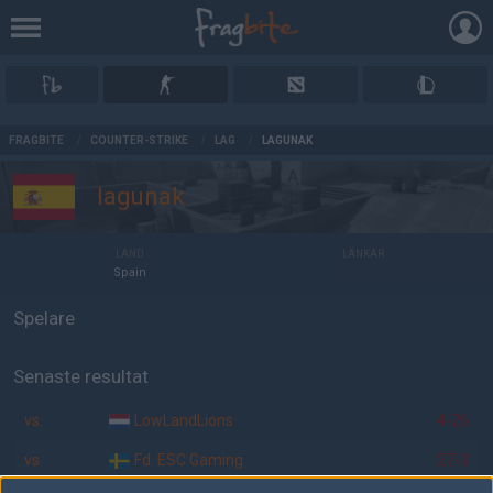
AD
FRAGBITE
/
COUNTER-STRIKE
/
LAG
/
LAGUNAK
lagunak
LAND
LÄNKAR
Spain
Spelare
Senaste resultat
vs.
LowLandLions
4-26
vs.
Fd. ESC Gaming
27-3