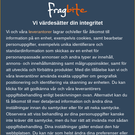
vs.
x-function
17-13
vs.
DN-Gaming
25-5
Vi värdesätter din integritet
vs.
Moscow Five
26-4
Vi och våra
leverantorer
lagrar och/eller får åtkomst till
information på en enhet, exempelvis cookies, samt bearbetar
personuppgifter, exempelvis unika identifierare och
Följ oss i social media
standardinformation som skickas av en enhet för
personanpassade annonser och andra typer av innehåll,
Följ oss på Facebook
annons- och innehållsmätning samt målgruppsinsikter, samt för
att utveckla och förbättra produkter.
Med din tillåtelse kan vi och
Följ oss på Twitter
våra leverantörer använda exakta uppgifter om geografisk
positionering och identifiering via skanning av enheten. Du kan
Följ oss på Instagram
klicka för att godkänna vår och våra leverantörers
Följ oss på Twitch
uppgiftsbehandling enligt beskrivningen ovan. Alternativt kan du
få åtkomst till mer detaljerad information och ändra dina
Information
inställningar innan du samtycker eller för att neka samtycke.
Observera att viss behandling av dina personuppgifter kanske
Annonsering
inte kräver ditt samtycke, men du har rätt att invända mot sådan
uppgiftsbehandling. Dina inställningar gäller endast den här
Copyright och Privacy Policy
webbplatsen. Du kan när som helst ändra dina preferenser eller