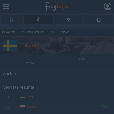
AD
FRAGBITE
/
COUNTER-STRIKE
/
LAG
/
DIVINE
Divine
LAND
LÄNKAR
Sweden
Spelare
Senaste resultat
vs.
smilE
13-16
vs.
Wicked
16-8