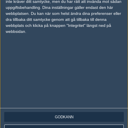
inte kräver ditt samtycke, men du har rätt att invända mot sådan
Följ oss på Instagram
uppgiftsbehandling. Dina inställningar gäller endast den här
Följ oss på Twitch
webbplatsen. Du kan när som helst ändra dina preferenser eller
dra tillbaka ditt samtycke genom att gå tillbaka till denna
Information
webbplats och klicka på knappen "Integritet" längst ned på
webbsidan.
Annonsering
Copyright och Privacy Policy
Användaravtal
Kontakta
Om Fragbite
Copyright Fragbite. Allt innehåll på Fragbite är skyddat enligt
Upphovsrättslagen. Citat eller texter baserade på Fragbites innehåll ska
följas eller föregås av källhänvisning.
Alla åsikter uttryckta på Fragbite representerar varje enskild skribent och
överensstämmer inte nödvändigtvis med Fragbites åsikter.
GODKÄNN
Programmering och design av
Fredric Bohlin
. För frågor rörande sajten
kan du skicka iväg ett email till
vår support
.