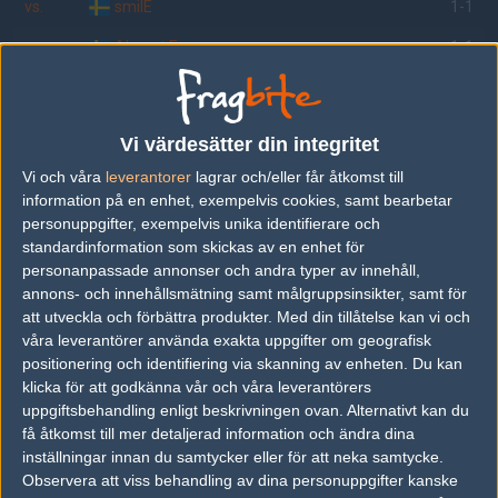
vs.
smilE
1-1
vs.
Almost Famous
1-1
vs.
TeamWork
1-1
vs.
zonecrew
1-1
Vi värdesätter din integritet
vs.
Made in Stockholm
1-1
Vi och våra
leverantorer
lagrar och/eller får åtkomst till
information på en enhet, exempelvis cookies, samt bearbetar
vs.
Wicked Sick
1-1
personuppgifter, exempelvis unika identifierare och
standardinformation som skickas av en enhet för
vs.
Virtual Experience Online
1-1
personanpassade annonser och andra typer av innehåll,
vs.
Virtual Experience Online
19-17
annons- och innehållsmätning samt målgruppsinsikter, samt för
att utveckla och förbättra produkter.
Med din tillåtelse kan vi och
våra leverantörer använda exakta uppgifter om geografisk
positionering och identifiering via skanning av enheten. Du kan
Följ oss i social media
klicka för att godkänna vår och våra leverantörers
uppgiftsbehandling enligt beskrivningen ovan. Alternativt kan du
Följ oss på Facebook
få åtkomst till mer detaljerad information och ändra dina
inställningar innan du samtycker eller för att neka samtycke.
Följ oss på Twitter
Observera att viss behandling av dina personuppgifter kanske