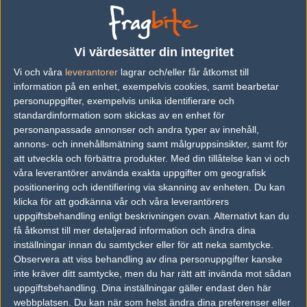
vs.
Next-Gaming
4-16
vs.
Players
16-7
Vi värdesätter din integritet
vs.
CHEAP TIMES
2-0
Vi och våra
leverantorer
lagrar och/eller får åtkomst till
information på en enhet, exempelvis cookies, samt bearbetar
personuppgifter, exempelvis unika identifierare och
Följ oss i social media
standardinformation som skickas av en enhet för
personanpassade annonser och andra typer av innehåll,
Följ oss på Facebook
annons- och innehållsmätning samt målgruppsinsikter, samt för
att utveckla och förbättra produkter.
Med din tillåtelse kan vi och
Följ oss på Twitter
våra leverantörer använda exakta uppgifter om geografisk
positionering och identifiering via skanning av enheten. Du kan
Följ oss på Instagram
klicka för att godkänna vår och våra leverantörers
Följ oss på Twitch
uppgiftsbehandling enligt beskrivningen ovan. Alternativt kan du
få åtkomst till mer detaljerad information och ändra dina
Information
inställningar innan du samtycker eller för att neka samtycke.
Observera att viss behandling av dina personuppgifter kanske
Annonsering
inte kräver ditt samtycke, men du har rätt att invända mot sådan
uppgiftsbehandling. Dina inställningar gäller endast den här
Copyright och Privacy Policy
webbplatsen. Du kan när som helst ändra dina preferenser eller