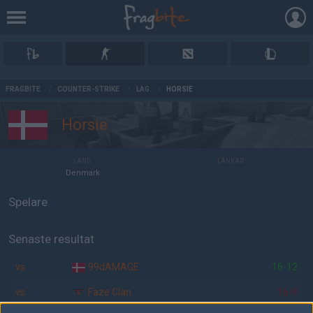
AD
FRAGBITE
/
COUNTER-STRIKE
/
LAG
/
HORSIE
Horsie
LAND
LÄNKAR
Denmark
Spelare
Senaste resultat
vs.
99dAMAGE
16-12
vs.
Faze Clan
16-9