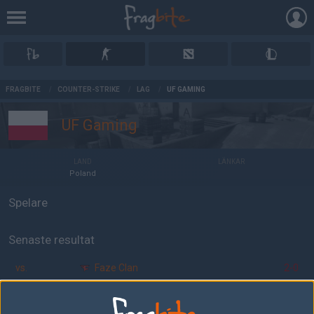
AD
FRAGBITE
/
COUNTER-STRIKE
/
LAG
/
UF GAMING
UF Gaming
LAND
LÄNKAR
Poland
Spelare
Senaste resultat
vs.
Faze Clan
2-0
vs.
Fear Factory
0-2