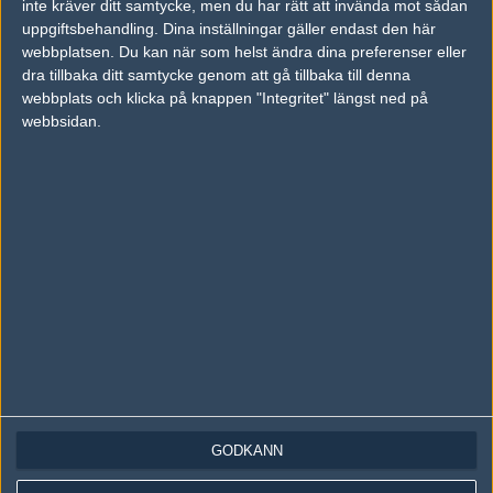
inte kräver ditt samtycke, men du har rätt att invända mot sådan
Följ oss på Instagram
uppgiftsbehandling. Dina inställningar gäller endast den här
Följ oss på Twitch
webbplatsen. Du kan när som helst ändra dina preferenser eller
dra tillbaka ditt samtycke genom att gå tillbaka till denna
Information
webbplats och klicka på knappen "Integritet" längst ned på
webbsidan.
Annonsering
Copyright och Privacy Policy
Användaravtal
Kontakta
Om Fragbite
Copyright Fragbite. Allt innehåll på Fragbite är skyddat enligt
Upphovsrättslagen. Citat eller texter baserade på Fragbites innehåll ska
följas eller föregås av källhänvisning.
Alla åsikter uttryckta på Fragbite representerar varje enskild skribent och
överensstämmer inte nödvändigtvis med Fragbites åsikter.
GODKÄNN
Programmering och design av
Fredric Bohlin
. För frågor rörande sajten
kan du skicka iväg ett email till
vår support
.