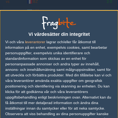
vs.
BZ
2-0
vs.
k23
16-7
vs.
GiantKilling
16-2
vs.
Natus Vincere
16-7
Vi värdesätter din integritet
vs.
SK 1.6
16-8
Vi och våra
leverantorer
lagrar och/eller får åtkomst till
information på en enhet, exempelvis cookies, samt bearbetar
vs.
Ravens
19-11
personuppgifter, exempelvis unika identifierare och
standardinformation som skickas av en enhet för
vs.
project_kr
6-24
personanpassade annonser och andra typer av innehåll,
vs.
Fd. MYM
21-9
annons- och innehållsmätning samt målgruppsinsikter, samt för
att utveckla och förbättra produkter.
Med din tillåtelse kan vi och
våra leverantörer använda exakta uppgifter om geografisk
positionering och identifiering via skanning av enheten. Du kan
Följ oss i social media
klicka för att godkänna vår och våra leverantörers
uppgiftsbehandling enligt beskrivningen ovan. Alternativt kan du
Följ oss på Facebook
få åtkomst till mer detaljerad information och ändra dina
inställningar innan du samtycker eller för att neka samtycke.
Följ oss på Twitter
Observera att viss behandling av dina personuppgifter kanske