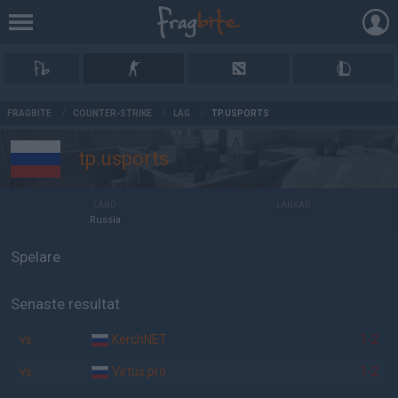
AD
FRAGBITE
/
COUNTER-STRIKE
/
LAG
/
TP.USPORTS
tp.usports
LAND
LÄNKAR
Russia
Spelare
Senaste resultat
vs.
KerchNET
1-2
vs.
Virtus.pro
1-2