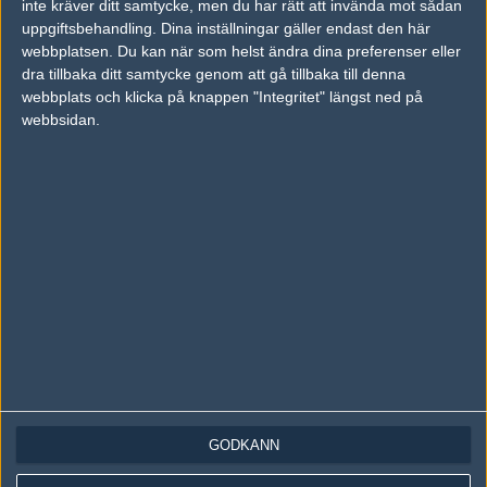
inte kräver ditt samtycke, men du har rätt att invända mot sådan
Följ oss på Instagram
uppgiftsbehandling. Dina inställningar gäller endast den här
Följ oss på Twitch
webbplatsen. Du kan när som helst ändra dina preferenser eller
dra tillbaka ditt samtycke genom att gå tillbaka till denna
Information
webbplats och klicka på knappen "Integritet" längst ned på
webbsidan.
Annonsering
Copyright och Privacy Policy
Användaravtal
Kontakta
Om Fragbite
Copyright Fragbite. Allt innehåll på Fragbite är skyddat enligt
Upphovsrättslagen. Citat eller texter baserade på Fragbites innehåll ska
följas eller föregås av källhänvisning.
Alla åsikter uttryckta på Fragbite representerar varje enskild skribent och
överensstämmer inte nödvändigtvis med Fragbites åsikter.
GODKÄNN
Programmering och design av
Fredric Bohlin
. För frågor rörande sajten
kan du skicka iväg ett email till
vår support
.