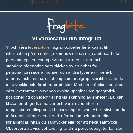
vs.
woodcreek
1-1
vs.
Radiobil
16-3
vs.
FLADDERMUS
5-16
vs.
hermetic
6-16
Vi värdesätter din integritet
vs.
retarded5
6-16
Vi och våra
leverantorer
lagrar och/eller får åtkomst till
information på en enhet, exempelvis cookies, samt bearbetar
vs.
AllTheWay
13-16
personuppgifter, exempelvis unika identifierare och
standardinformation som skickas av en enhet för
vs.
Team.Light
16-6
personanpassade annonser och andra typer av innehåll,
vs.
skillzofkiruna
1-1
annons- och innehållsmätning samt målgruppsinsikter, samt för
att utveckla och förbättra produkter.
Med din tillåtelse kan vi och
våra leverantörer använda exakta uppgifter om geografisk
positionering och identifiering via skanning av enheten. Du kan
Följ oss i social media
klicka för att godkänna vår och våra leverantörers
uppgiftsbehandling enligt beskrivningen ovan. Alternativt kan du
Följ oss på Facebook
få åtkomst till mer detaljerad information och ändra dina
inställningar innan du samtycker eller för att neka samtycke.
Följ oss på Twitter
Observera att viss behandling av dina personuppgifter kanske