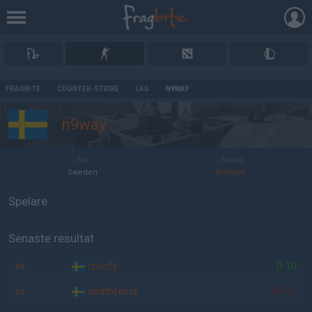
AD
FRAGBITE
/
COUNTER-STRIKE
/
LAG
/
N9WAY
n9way
LAND
LÄNKAR
Sweden
Website
Spelare
Senaste resultat
vs.
crucify
0-10
vs.
deathfancy
16-13