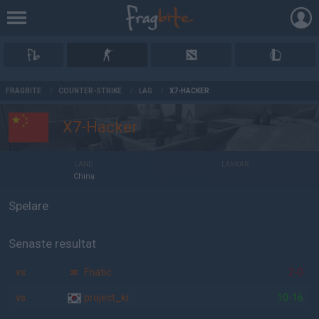
AD
FRAGBITE
/
COUNTER-STRIKE
/
LAG
/
X7-HACKER
X7-Hacker
LAND
LÄNKAR
China
Spelare
Senaste resultat
vs.
Fnatic
2-0
vs.
project_kr
10-16