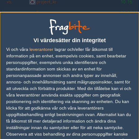
vs.
project_kr
10-16
vs.
Fnatic
14-16
vs.
Fnatic
16-8
vs.
mibr
12-16
Vi värdesätter din integritet
vs.
mibr
16-14
Vi och våra
leverantorer
lagrar och/eller får åtkomst till
information på en enhet, exempelvis cookies, samt bearbetar
vs.
Power Gaming
6-16
personuppgifter, exempelvis unika identifierare och
standardinformation som skickas av en enhet för
vs.
project_kr
25-21
personanpassade annonser och andra typer av innehåll,
vs.
JaX Money Crew
14-16
annons- och innehållsmätning samt målgruppsinsikter, samt för
att utveckla och förbättra produkter.
Med din tillåtelse kan vi och
våra leverantörer använda exakta uppgifter om geografisk
positionering och identifiering via skanning av enheten. Du kan
Följ oss i social media
klicka för att godkänna vår och våra leverantörers
uppgiftsbehandling enligt beskrivningen ovan. Alternativt kan du
Följ oss på Facebook
få åtkomst till mer detaljerad information och ändra dina
inställningar innan du samtycker eller för att neka samtycke.
Följ oss på Twitter
Observera att viss behandling av dina personuppgifter kanske