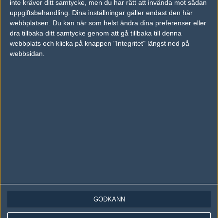
inte kräver ditt samtycke, men du har rätt att invända mot sådan
Följ oss på Instagram
uppgiftsbehandling. Dina inställningar gäller endast den här
Följ oss på Twitch
webbplatsen. Du kan när som helst ändra dina preferenser eller
dra tillbaka ditt samtycke genom att gå tillbaka till denna
Information
webbplats och klicka på knappen "Integritet" längst ned på
webbsidan.
Annonsering
Copyright och Privacy Policy
Användaravtal
Kontakta
Om Fragbite
Copyright Fragbite. Allt innehåll på Fragbite är skyddat enligt
Upphovsrättslagen. Citat eller texter baserade på Fragbites innehåll ska
följas eller föregås av källhänvisning.
Alla åsikter uttryckta på Fragbite representerar varje enskild skribent och
överensstämmer inte nödvändigtvis med Fragbites åsikter.
GODKÄNN
Programmering och design av
Fredric Bohlin
. För frågor rörande sajten
kan du skicka iväg ett email till
vår support
.