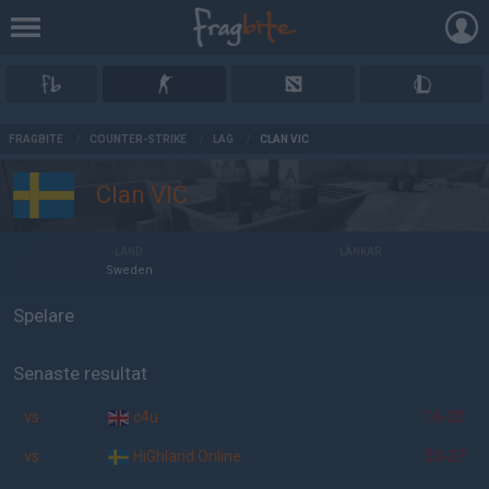
AD
FRAGBITE
/
COUNTER-STRIKE
/
LAG
/
CLAN VIC
Clan VIC
LAND
LÄNKAR
Sweden
Spelare
Senaste resultat
vs.
c4u
16-20
vs.
HiGhland Online
33-27