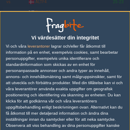
vs.
ALTF4
25-23
vs.
RedruM
13-16
vs.
smilE
16-8
vs.
ctx
7-16
Vi värdesätter din integritet
vs.
berlin.male
16-3
Vi och våra
leverantorer
lagrar och/eller får åtkomst till
information på en enhet, exempelvis cookies, samt bearbetar
vs.
Power Gaming
9-16
personuppgifter, exempelvis unika identifierare och
standardinformation som skickas av en enhet för
vs.
SK.dk
13-16
personanpassade annonser och andra typer av innehåll,
vs.
Team Virus
11-16
annons- och innehållsmätning samt målgruppsinsikter, samt för
att utveckla och förbättra produkter.
Med din tillåtelse kan vi och
våra leverantörer använda exakta uppgifter om geografisk
positionering och identifiering via skanning av enheten. Du kan
Följ oss i social media
klicka för att godkänna vår och våra leverantörers
uppgiftsbehandling enligt beskrivningen ovan. Alternativt kan du
Följ oss på Facebook
få åtkomst till mer detaljerad information och ändra dina
inställningar innan du samtycker eller för att neka samtycke.
Följ oss på Twitter
Observera att viss behandling av dina personuppgifter kanske