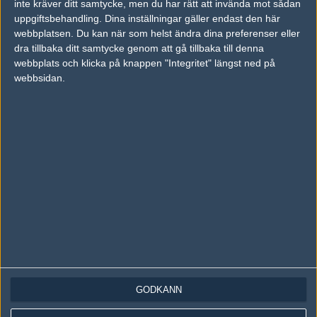
inte kräver ditt samtycke, men du har rätt att invända mot sådan
Följ oss på Instagram
uppgiftsbehandling. Dina inställningar gäller endast den här
Följ oss på Twitch
webbplatsen. Du kan när som helst ändra dina preferenser eller
dra tillbaka ditt samtycke genom att gå tillbaka till denna
Information
webbplats och klicka på knappen "Integritet" längst ned på
webbsidan.
Annonsering
Copyright och Privacy Policy
Användaravtal
Kontakta
Om Fragbite
Copyright Fragbite. Allt innehåll på Fragbite är skyddat enligt
Upphovsrättslagen. Citat eller texter baserade på Fragbites innehåll ska
följas eller föregås av källhänvisning.
Alla åsikter uttryckta på Fragbite representerar varje enskild skribent och
överensstämmer inte nödvändigtvis med Fragbites åsikter.
GODKÄNN
Programmering och design av
Fredric Bohlin
. För frågor rörande sajten
kan du skicka iväg ett email till
vår support
.