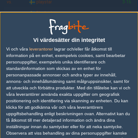
vs.
playstar
3-16
vs.
Blackriders
16-7
vs.
BJERTANPOWER
16-10
vs.
vikariatet
16-4
Vi värdesätter din integritet
vs.
Perite
1-1
Vi och våra
leverantorer
lagrar och/eller får åtkomst till
information på en enhet, exempelvis cookies, samt bearbetar
vs.
proMoby
16-5
personuppgifter, exempelvis unika identifierare och
standardinformation som skickas av en enhet för
vs.
Orion
16-14
personanpassade annonser och andra typer av innehåll,
vs.
relapse
16-2
annons- och innehållsmätning samt målgruppsinsikter, samt för
att utveckla och förbättra produkter.
Med din tillåtelse kan vi och
våra leverantörer använda exakta uppgifter om geografisk
positionering och identifiering via skanning av enheten. Du kan
Följ oss i social media
klicka för att godkänna vår och våra leverantörers
uppgiftsbehandling enligt beskrivningen ovan. Alternativt kan du
Följ oss på Facebook
få åtkomst till mer detaljerad information och ändra dina
inställningar innan du samtycker eller för att neka samtycke.
Följ oss på Twitter
Observera att viss behandling av dina personuppgifter kanske