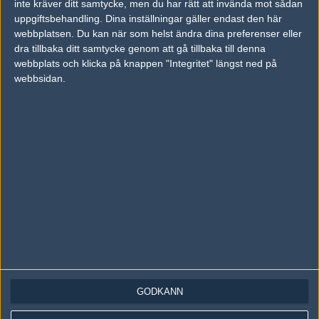
inte kräver ditt samtycke, men du har rätt att invända mot sådan
Följ oss på Instagram
uppgiftsbehandling. Dina inställningar gäller endast den här
Följ oss på Twitch
webbplatsen. Du kan när som helst ändra dina preferenser eller
dra tillbaka ditt samtycke genom att gå tillbaka till denna
Information
webbplats och klicka på knappen "Integritet" längst ned på
webbsidan.
Annonsering
Copyright och Privacy Policy
Användaravtal
Kontakta
Om Fragbite
Copyright Fragbite. Allt innehåll på Fragbite är skyddat enligt
Upphovsrättslagen. Citat eller texter baserade på Fragbites innehåll ska
följas eller föregås av källhänvisning.
Alla åsikter uttryckta på Fragbite representerar varje enskild skribent och
överensstämmer inte nödvändigtvis med Fragbites åsikter.
GODKÄNN
Programmering och design av
Fredric Bohlin
. För frågor rörande sajten
kan du skicka iväg ett email till
vår support
.