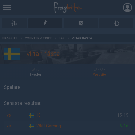
AD
FRAGBITE
/
COUNTER-STRIKE
/
LAG
/
VI TAR NÄSTA
vi tar nästa
LAND
LÄNKAR
Sweden
Website
Spelare
Senaste resultat
vs.
H8
15-15
vs.
IWKU Gaming
5-16