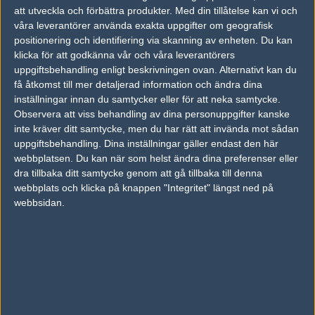
att utveckla och förbättra produkter.
Med din tillåtelse kan vi och
våra leverantörer använda exakta uppgifter om geografisk
Senaste resultat
positionering och identifiering via skanning av enheten. Du kan
klicka för att godkänna vår och våra leverantörers
vs.
Envy
2-1
uppgiftsbehandling enligt beskrivningen ovan. Alternativt kan du
vs.
OG
0-2
få åtkomst till mer detaljerad information och ändra dina
inställningar innan du samtycker eller för att neka samtycke.
vs.
Furia Esports
1-2
Observera att viss behandling av dina personuppgifter kanske
inte kräver ditt samtycke, men du har rätt att invända mot sådan
vs.
Cloud9
2-1
uppgiftsbehandling. Dina inställningar gäller endast den här
vs.
Evil Geniuses
2-1
webbplatsen. Du kan när som helst ändra dina preferenser eller
dra tillbaka ditt samtycke genom att gå tillbaka till denna
vs.
Cloud9
1-2
webbplats och klicka på knappen "Integritet" längst ned på
webbsidan.
vs.
Orgless
0-0
vs.
Triumph Gaming
2-1
vs.
100 Thieves
2-0
vs.
HAVU Gaming
2-1