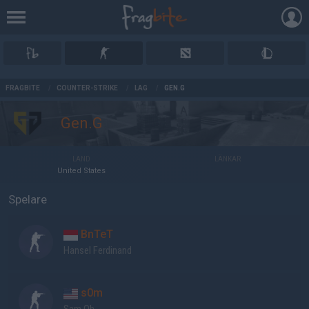
AD
FRAGBITE
/
COUNTER-STRIKE
/
LAG
/
GEN.G
Gen.G
LAND
LÄNKAR
United States
Spelare
BnTeT
Hansel Ferdinand
s0m