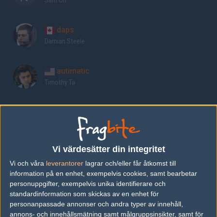
Sam Oh
daps
Damian Steele
autimatic
Timothy Ta
koosta
Kenneth Suen
Vi värdesätter din integritet
Xizt
Vi och våra
leverantorer
lagrar och/eller får åtkomst till
Richard Landström
information på en enhet, exempelvis cookies, samt bearbetar
personuppgifter, exempelvis unika identifierare och
kreaz
standardinformation som skickas av en enhet för
personanpassade annonser och andra typer av innehåll,
Rasmus Johansson
annons- och innehållsmätning samt målgruppsinsikter, samt för