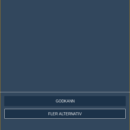
Följ oss i social media
Följ oss på Facebook
Följ oss på Twitter
Följ oss på Instagram
Följ oss på Twitch
Information
Annonsering
Copyright och Privacy Policy
Användaravtal
GODKÄNN
Kontakta
FLER ALTERNATIV
Om Fragbite