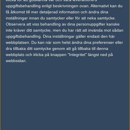
uppgiftsbehandling enligt beskrivningen ovan. Alternativt kan du
vs.
Envy
1-2
få åtkomst till mer detaljerad information och ändra dina
inställningar innan du samtycker eller för att neka samtycke.
vs.
Complexity Gaming
2-0
Observera att viss behandling av dina personuppgifter kanske
inte kräver ditt samtycke, men du har rätt att invända mot sådan
vs.
Ghost Gaming
2-0
uppgiftsbehandling. Dina inställningar gäller endast den här
vs.
Team Liquid
2-0
webbplatsen. Du kan när som helst ändra dina preferenser eller
dra tillbaka ditt samtycke genom att gå tillbaka till denna
webbplats och klicka på knappen "Integritet" längst ned på
webbsidan.
Följ oss i social media
Följ oss på Facebook
Följ oss på Twitter
Följ oss på Instagram
Följ oss på Twitch
Information