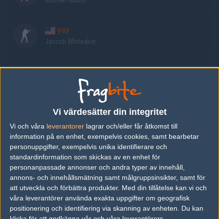
Michael Gulino
yay
Jaccob Whiteaker
subroza
Yassine Taoufik
Vi värdesätter din integritet
swag
Braxton Pierce
Vi och våra
leverantorer
lagrar och/eller får åtkomst till
information på en enhet, exempelvis cookies, samt bearbetar
personuppgifter, exempelvis unika identifierare och
Infinite
standardinformation som skickas av en enhet för
Gage Green
personanpassade annonser och andra typer av innehåll,
annons- och innehållsmätning samt målgruppsinsikter, samt för
att utveckla och förbättra produkter.
Med din tillåtelse kan vi och
Senaste resultat
våra leverantörer använda exakta uppgifter om geografisk
positionering och identifiering via skanning av enheten. Du kan
vs.
Luminosity Gaming
1-2
klicka för att godkänna vår och våra leverantörers