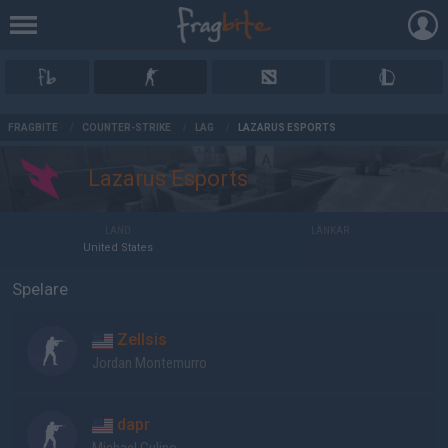
AD
FRAGBITE
/
COUNTER-STRIKE
/
LAG
/
LAZARUS ESPORTS
Lazarus Esports
LAND
LÄNKAR
United States
Spelare
Zellsis
Jordan Montemurro
dapr