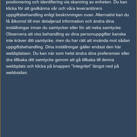
positionering och identifiering via skanning av enheten. Du kan
vs.
Legacy
16-6
klicka för att godkänna vår och våra leverantörers
uppgiftsbehandling enligt beskrivningen ovan. Alternativt kan du
vs.
Order
4-16
få åtkomst till mer detaljerad information och ändra dina
inställningar innan du samtycker eller för att neka samtycke.
vs.
Chiefs Esports Club
1-16
Observera att viss behandling av dina personuppgifter kanske
vs.
TRIDENT
16-8
inte kräver ditt samtycke, men du har rätt att invända mot sådan
uppgiftsbehandling. Dina inställningar gäller endast den här
vs.
Exsto
16-10
webbplatsen. Du kan när som helst ändra dina preferenser eller
dra tillbaka ditt samtycke genom att gå tillbaka till denna
vs.
Grayhound Gaming
0-0
webbplats och klicka på knappen "Integritet" längst ned på
vs.
Dynasty E-Sports
16-3
webbsidan.
Följ oss i social media
Följ oss på Facebook
Följ oss på Twitter
Följ oss på Instagram