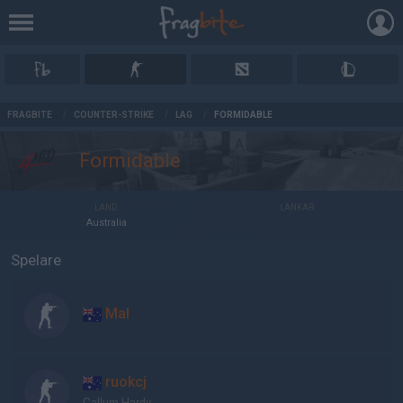
AD
FRAGBITE
/
COUNTER-STRIKE
/
LAG
/
FORMIDABLE
Formidable
LAND
LÄNKAR
Australia
Spelare
Mal
ruokcj