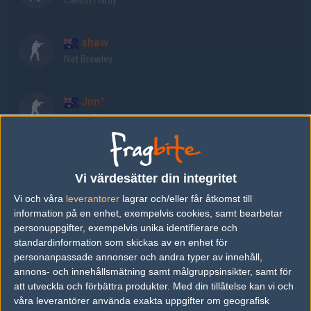
Callum Hardy
shaw
Nat Brawley
Jim^
James B
xertz
Kobi Wallis
Vi värdesätter din integritet
Vi och våra
leverantorer
lagrar och/eller får åtkomst till
information på en enhet, exempelvis cookies, samt bearbetar
Senaste resultat
personuppgifter, exempelvis unika identifierare och
standardinformation som skickas av en enhet för
vs.
MC E-Sports
7-16
personanpassade annonser och andra typer av innehåll,
annons- och innehållsmätning samt målgruppsinsikter, samt för
vs.
Paradox
16-10
att utveckla och förbättra produkter.
Med din tillåtelse kan vi och
vs.
Madlikewizards
2-16
våra leverantörer använda exakta uppgifter om geografisk