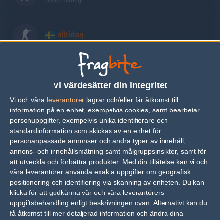
Soren Sadegi
alltidarj
Senaste resultat
Vi värdesätter din integritet
vs.
Duttdutt
1-1
Vi och våra
leverantorer
lagrar och/eller får åtkomst till
information på en enhet, exempelvis cookies, samt bearbetar
vs.
Benekt
0-2
personuppgifter, exempelvis unika identifierare och
vs.
Lyngby Vikings
1-1
standardinformation som skickas av en enhet för
personanpassade annonser och andra typer av innehåll,
vs.
Lilmix
1-1
annons- och innehållsmätning samt målgruppsinsikter, samt för
att utveckla och förbättra produkter.
Med din tillåtelse kan vi och
vs.
Frillkammare
1-1
våra leverantörer använda exakta uppgifter om geografisk
vs.
demonlaget
0-0
positionering och identifiering via skanning av enheten. Du kan
klicka för att godkänna vår och våra leverantörers
vs.
Nefarious
0-0
uppgiftsbehandling enligt beskrivningen ovan. Alternativt kan du
få åtkomst till mer detaljerad information och ändra dina