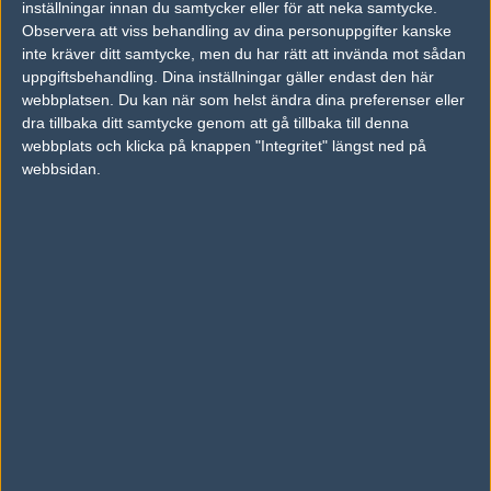
inställningar innan du samtycker eller för att neka samtycke.
Observera att viss behandling av dina personuppgifter kanske
Följ oss i social media
inte kräver ditt samtycke, men du har rätt att invända mot sådan
uppgiftsbehandling. Dina inställningar gäller endast den här
Följ oss på Facebook
webbplatsen. Du kan när som helst ändra dina preferenser eller
dra tillbaka ditt samtycke genom att gå tillbaka till denna
Följ oss på Twitter
webbplats och klicka på knappen "Integritet" längst ned på
Följ oss på Instagram
webbsidan.
Följ oss på Twitch
Information
Annonsering
Copyright och Privacy Policy
Användaravtal
Kontakta
Om Fragbite