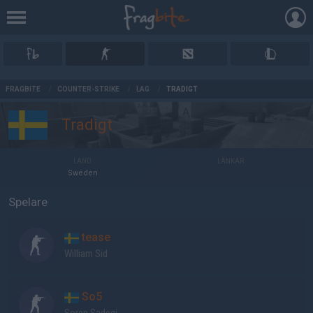
AD
FRAGBITE
/
COUNTER-STRIKE
/
LAG
/
TRADIGT
Tradigt
LAND
LÄNKAR
Sweden
Spelare
tease
William Sid
So5