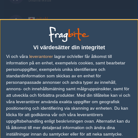
Shuma Ikeda
oitaN
Masayuki Takahashi
Hornet
Vi värdesätter din integritet
Ishikawa Yuki
Vi och våra
leverantorer
lagrar och/eller får åtkomst till
information på en enhet, exempelvis cookies, samt bearbetar
personuppgifter, exempelvis unika identifierare och
neth
standardinformation som skickas av en enhet för
Yusuke Matsuda
personanpassade annonser och andra typer av innehåll,
annons- och innehållsmätning samt målgruppsinsikter, samt för
att utveckla och förbättra produkter.
Med din tillåtelse kan vi och
Senaste resultat
våra leverantörer använda exakta uppgifter om geografisk
No previous results.
positionering och identifiering via skanning av enheten. Du kan
klicka för att godkänna vår och våra leverantörers
uppgiftsbehandling enligt beskrivningen ovan. Alternativt kan du
få åtkomst till mer detaljerad information och ändra dina
Följ oss i social media
inställningar innan du samtycker eller för att neka samtycke.