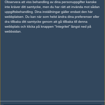
Observera att viss behandling av dina personuppgifter kanske
Följ oss på Facebook
inte kräver ditt samtycke, men du har rätt att invända mot sådan
uppgiftsbehandling. Dina inställningar gäller endast den här
Följ oss på Twitter
webbplatsen. Du kan när som helst ändra dina preferenser eller
Följ oss på Instagram
dra tillbaka ditt samtycke genom att gå tillbaka till denna
webbplats och klicka på knappen "Integritet" längst ned på
Följ oss på Twitch
webbsidan.
Information
Annonsering
Copyright och Privacy Policy
Användaravtal
Kontakta
Om Fragbite
Copyright Fragbite. Allt innehåll på Fragbite är skyddat enligt
Upphovsrättslagen. Citat eller texter baserade på Fragbites innehåll ska
följas eller föregås av källhänvisning.