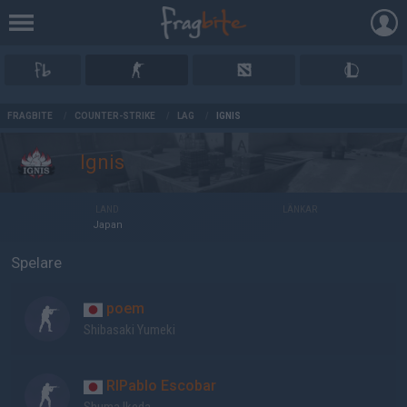
AD
FRAGBITE
/
COUNTER-STRIKE
/
LAG
/
IGNIS
Ignis
LAND
LÄNKAR
Japan
Spelare
poem
Shibasaki Yumeki
RIPablo Escobar