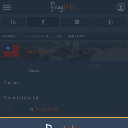
AD
FRAGBITE
/
COUNTER-STRIKE
/
LAG
/
SAD STORY
Sad Story
LAND
LÄNKAR
Taiwan
Spelare
Senaste resultat
vs.
Aequus Club
2-0
vs.
Macau Legend
16-2