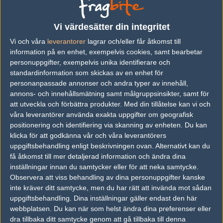
vs.
Frostfire
14-16
Vi värdesätter din integritet
Vi och våra
leverantorer
lagrar och/eller får åtkomst till
Följ oss i social media
information på en enhet, exempelvis cookies, samt bearbetar
personuppgifter, exempelvis unika identifierare och
Följ oss på Facebook
standardinformation som skickas av en enhet för
Följ oss på Twitter
personanpassade annonser och andra typer av innehåll,
annons- och innehållsmätning samt målgruppsinsikter, samt för
Följ oss på Instagram
att utveckla och förbättra produkter.
Med din tillåtelse kan vi och
våra leverantörer använda exakta uppgifter om geografisk
Följ oss på Twitch
positionering och identifiering via skanning av enheten. Du kan
klicka för att godkänna vår och våra leverantörers
Information
uppgiftsbehandling enligt beskrivningen ovan. Alternativt kan du
få åtkomst till mer detaljerad information och ändra dina
Annonsering
inställningar innan du samtycker eller för att neka samtycke.
Copyright och Privacy Policy
Observera att viss behandling av dina personuppgifter kanske
inte kräver ditt samtycke, men du har rätt att invända mot sådan
Användaravtal
uppgiftsbehandling. Dina inställningar gäller endast den här
webbplatsen. Du kan när som helst ändra dina preferenser eller
Kontakta
dra tillbaka ditt samtycke genom att gå tillbaka till denna